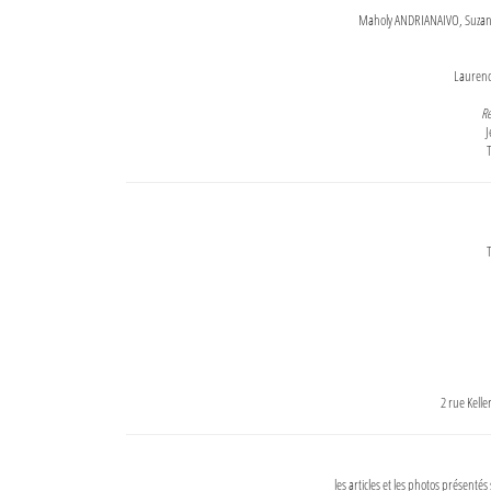
Maholy ANDRIANAIVO, Suzanne
Lauren
Re
J
T
T
2 rue Kell
les articles et les photos présentés