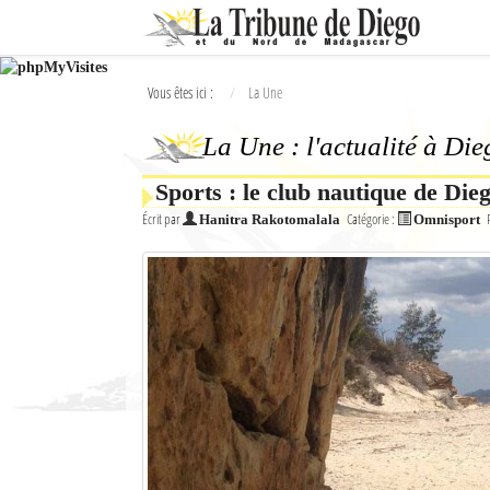
Ok
Vous êtes ici :
La Une
L'actualité à Diego Suarez
La Une : l'actualité à Di
La Une
Sports : le club nautique de Die
Actualités
Écrit par
Catégorie :
Hanitra Rakotomalala
Omnisport
Élections 2018
Société
Editoriaux
Féminin
Sports
Santé