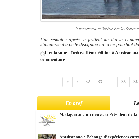
Le programme du festival était diversifié, l’expressi
Une semaine après le festival de danse contem
s’intéressent à cette discipline qui a eu pourtant d
Lire la suite : Itrôtra 11ème édition à Antsiranan
commentaire
«
‹
32
33
...
35
36
En bref
Le
Madagascar : un nouveau Président de la 
Antsiranana : Echange d’expériences entre