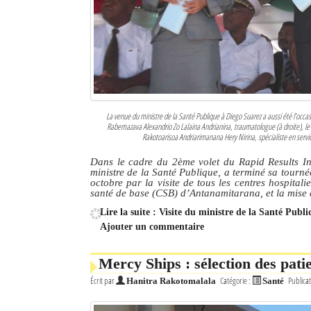
La venue du ministre de la Santé Publique à Diego Suarez a aussi été l’occa
Rabemazava Alexandrio Zo Lalaina Andrianina, traumatologue (à droite), l
Rakotoarisoa Andriarimanana Hery Nirina, spécialiste en service
Dans le cadre du 2ème volet du Rapid Results In
ministre de la Santé Publique, a terminé sa tourn
octobre par la visite de tous les centres hospitali
santé de base (CSB) d’Antanamitarana, et la mise e
Lire la suite : Visite du ministre de la Santé Pub
Ajouter un commentaire
Mercy Ships : sélection des pati
Écrit par
Catégorie :
Publicat
Hanitra Rakotomalala
Santé