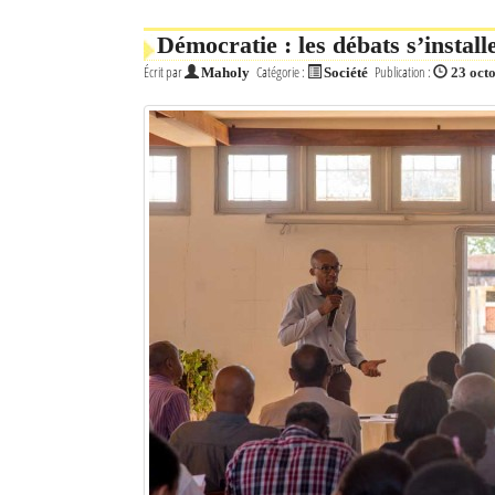
Mot de passe
Démocratie : les débats s’instal
Écrit par
Catégorie :
Publication :
Maholy
Société
23 oct
Se souvenir de moi
Connexion
Identifiant oublié ?
Mot de passe oublié ?