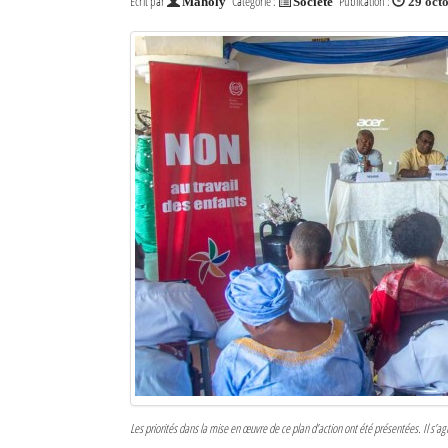
Écrit par
Catégorie :
Publication :
Maholy
Société
29 oct
Les priorités dans la mise en œuvre de ce plan d’action ont été présentées. Il s’agi