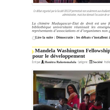
Ce débat organisé par la faculté DEGSP permettait non seulement aux étudiants 
administrative, mais leur donnait l’occasion de se 
La chimère Madagascar-Etat de droit est une fo
bibliothèque universitaire réunissait les enseign
représentants d’associations et d’organismes no
Lire la suite : Démocratie : les débats s’installent
Mandela Washington Fellowship 
pour le développement
Écrit par
Catégorie :
Publi
Hanitra Rakotomalala
Société