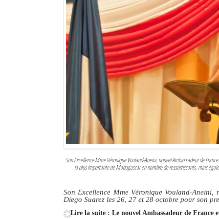
Sites touristiques
Diego Suarez Pratique
Adresses utiles
Vie pratique
Les Petites Annonces
La Tribune de Diego en PDF
Mon compte
Son Excellence Mme Véronique Vouland-Aneini, nouvel Ambassadeur de France 
Contacts
la plus importante de Madagascar en nombre de ressortissants, mais égalemen
Se connecter
Son Excellence Mme Véronique Vouland-Aneini, n
Diego Suarez les 26, 27 et 28 octobre pour son pr
Identifiant
Lire la suite : Le nouvel Ambassadeur de France e