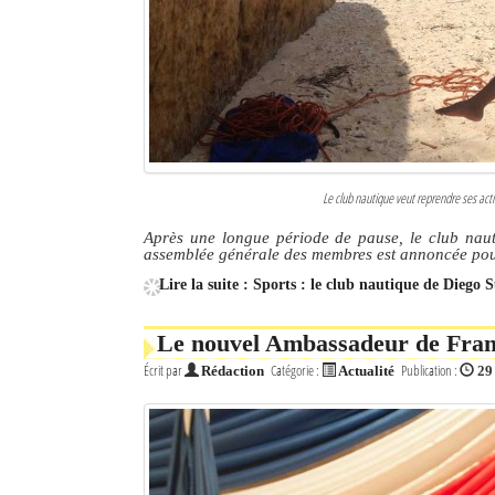
Culture
Economie
Brèves
Le Nord de Madagascar
Le club nautique veut reprendre ses act
Avions
Après une longue période de pause, le club naut
assemblée générale des membres est annoncée pou
Météo
Lire la suite : Sports : le club nautique de Diego 
Marées
Le nouvel Ambassadeur de Franc
Le Port
Écrit par
Catégorie :
Publication :
Rédaction
Actualité
29
La Ville
L'actualité du tourisme
Histoire