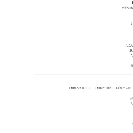
T
tribu
5
LaTrib
SA
Ca
R
Laurence D'HONDT, Laurent BOYER, Gilbert RAKOT
Di
G
J