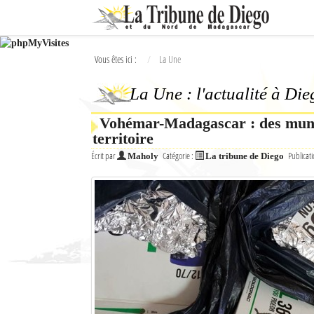
Ok
Vous êtes ici :
La Une
L'actualité à Diego Suarez
La Une : l'actualité à Di
La Une
Vohémar-Madagascar : des muniti
Actualités
territoire
Élections 2018
Écrit par
Catégorie :
Publicati
Maholy
La tribune de Diego
Société
Editoriaux
Féminin
Sports
Santé