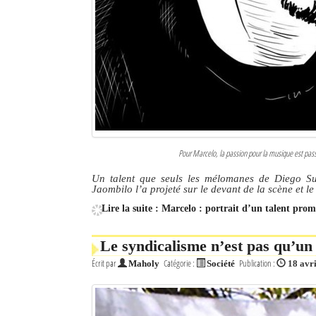
Mot de passe
Se souvenir de moi
Connexion
Identifiant oublié ?
Pour Marcelo, la passion pour la musique est passé
Mot de passe oublié ?
Un talent que seuls les mélomanes de Diego Su
Jaombilo l’a projeté sur le devant de la scène et 
Lire la suite : Marcelo : portrait d’un talent prom
Le syndicalisme n’est pas qu’u
Écrit par
Catégorie :
Publication :
Maholy
Société
18 avr