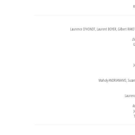
R
Laurence D'HONDT, Laurent BOYER, Gilbert RAKOT
Di
G
J
Maholy ANDRIANAIVO, Suzanne
Lauren
Re
J
T