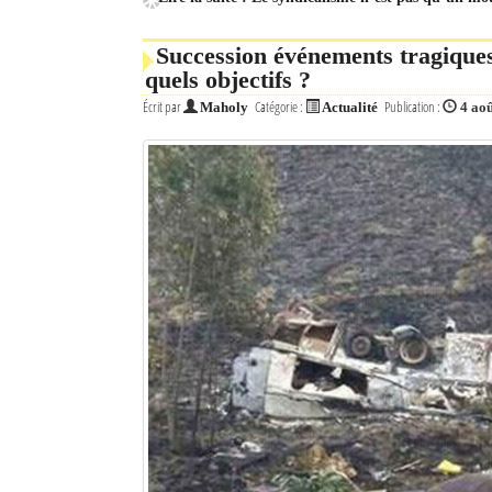
Succession événements tragique
quels objectifs ?
Écrit par
Catégorie :
Publication :
Maholy
Actualité
4 ao