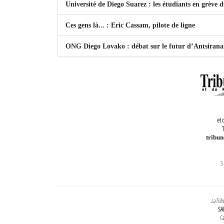
Université de Diego Suarez : les étudiants en grève 
Ces gens là... : Eric Cassam, pilote de ligne
ONG Diego Lovako : débat sur le futur d’Antsiran
et 
T
tribu
5
LaTrib
SA
Ca