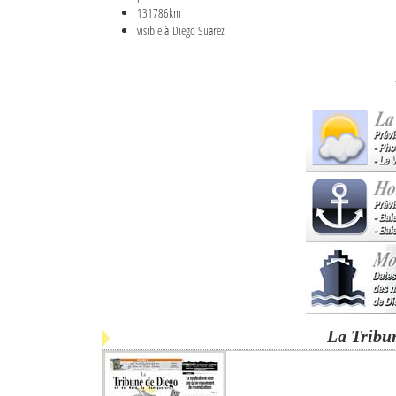
131786km
visible à Diego Suarez
La Tribu