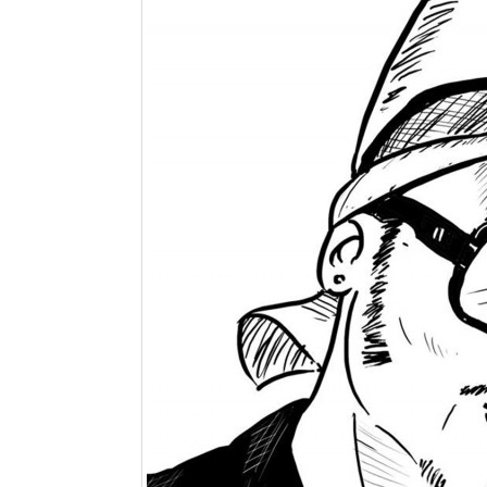
Sites touristiques
Diego Suarez Pratique
Adresses utiles
Vie pratique
Les Petites Annonces
La Tribune de Diego en PDF
Mon compte
Contacts
Se connecter
Identifiant