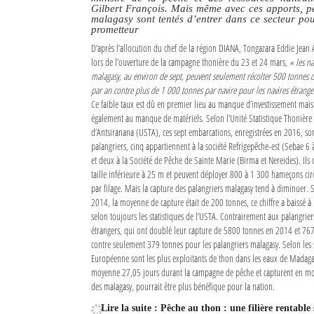
Gilbert François. Mais même avec ces apports, p
malagasy sont tentés d’entrer dans ce secteur pou
prometteur
D’après l’allocution du chef de la région DIANA, Tongazara Eddie Jean
lors de l’ouverture de la campagne thonière du 23 et 24 mars,
« les na
malagasy, au environ de sept, peuvent seulement récolter 500 tonnes 
par an contre plus de 1 000 tonnes par navire pour les navires étrange
Ce faible taux est dû en premier lieu au manque d’investissement mais
également au manque de matériels. Selon l’Unité Statistique Thonière
d’Antsiranana (USTA), ces sept embarcations, enregistrées en 2016, so
palangriers, cinq appartiennent à la société Refrigepêche-est (Sebae 6 
et deux à la Société de Pêche de Sainte Marie (Birma et Nereides). Ils
taille inférieure à 25 m et peuvent déployer 800 à 1 300 hameçons cir
par filage. Mais la capture des palangriers malagasy tend à diminuer. 
2014, la moyenne de capture était de 200 tonnes, ce chiffre a baissé à
selon toujours les statistiques de l’USTA. Contrairement aux palangrier
étrangers, qui ont doublé leur capture de 5800 tonnes en 2014 et 7
contre seulement 379 tonnes pour les palangriers malagasy. Selon les st
Européenne sont les plus exploitants de thon dans les eaux de Madagasca
moyenne 27,05 jours durant la campagne de pêche et capturent en moyen
des malagasy, pourrait être plus bénéfique pour la nation.
Lire la suite : Pêche au thon : une filière rentable