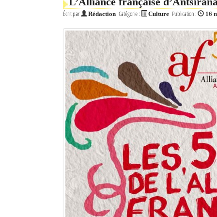
L’Alliance française d’Antsiran
Écrit par
Catégorie :
Publication :
Rédaction
Culture
16 