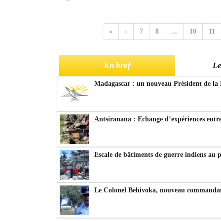
«
‹
7
8
...
10
11
En bref
Le
Madagascar : un nouveau Président de la 
Antsiranana : Echange d’expériences entre
Escale de bâtiments de guerre indiens au 
Le Colonel Behivoka, nouveau commandant