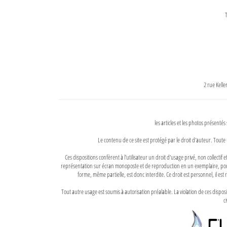
T
2 rue Kell
les articles et les photos présentés
Le contenu de ce site est protégé par le droit d'auteur. Toute 
Ces dispositions confèrent à l'utilisateur un droit d'usage privé, non collectif
représentation sur écran monoposte et de reproduction en un exemplaire, pour
forme, même partielle, est donc interdite. Ce droit est personnel, il est r
Tout autre usage est soumis à autorisation préalable. La violation de ces disp
ci