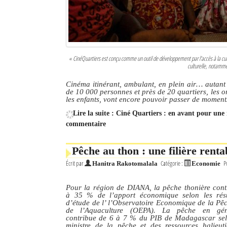
« CinéQuartiers est conçu comme un outil de développement par l'accès à la culture 
culturelle, notamme
Cinéma itinérant, ambulant, en plein air… autant 
de 10 000 personnes et près de 20 quartiers, les or
les enfants, vont encore pouvoir passer de moments
Lire la suite : Ciné Quartiers : en avant pour une
commentaire
Pêche au thon : une filière rent
Écrit par
Catégorie :
P
Hanitra Rakotomalala
Economie
Pour la région de DIANA, la pêche thonière cont
à 35 % de l’apport économique selon les résu
d’étude de l’ l’Observatoire Economique de la Pêc
de l’Aquaculture (OEPA). La pêche en gén
contribue de 6 à 7 % du PIB de Madagascar sel
ministre de la pêche et des ressources halieuti