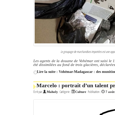
Culture
Economie
Brèves
Le Nord de Madagascar
Avions
Le groupage de marchandises importées est une opportun
Les agents de la douane de Vohémar ont saisi le 1
Météo
été dissimilées au fond de trois glacières, déclarée
Marées
Lire la suite : Vohémar-Madagascar : des munitions
Le Port
Marcelo : portrait d’un talent p
Écrit par
Catégorie :
Publication :
Maholy
Culture
7 août
La Ville
L'actualité du tourisme
Histoire