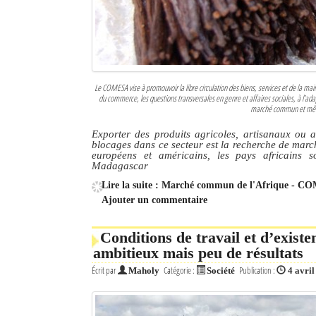
Le COMESA vise à promouvoir la libre circulation des biens, services et de la mai
du commerce, les questions transversales en genre et affaires sociales, à l’adap
marché commun et même
Exporter des produits agricoles, artisanaux ou 
blocages dans ce secteur est la recherche de march
européens et américains, les pays africains 
Madagascar
Lire la suite : Marché commun de l'Afrique - COM
Ajouter un commentaire
Conditions de travail et d’exist
ambitieux mais peu de résultats
Écrit par
Catégorie :
Publication :
Maholy
Société
4 avri