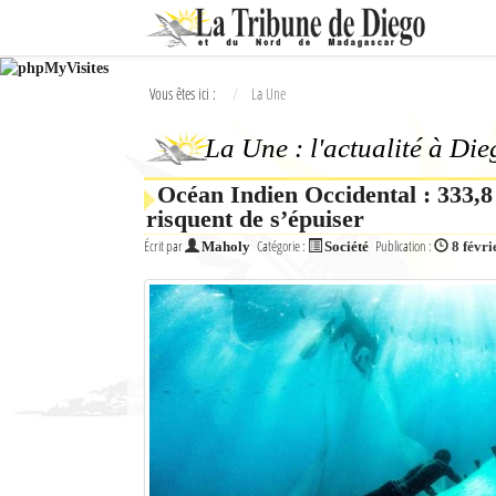
Ok
Vous êtes ici :
La Une
L'actualité à Diego Suarez
La Une : l'actualité à Di
La Une
Océan Indien Occidental : 333,8 
Actualités
risquent de s’épuiser
Élections 2018
Écrit par
Catégorie :
Publication :
Maholy
Société
8 févri
Société
Editoriaux
Féminin
Sports
Santé