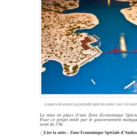
Sites touristiques
Diego Suarez Pratique
Adresses utiles
Vie pratique
Les Petites Annonces
La Tribune de Diego en PDF
Mon compte
Contacts
Ce projet a été annoncé au grand public depuis des années, mais c’est seuleme
La mise en place d’une Zone Economique Spéciale
Se connecter
Pour ce projet initié par le gouvernement malag
nord de l’île
Identifiant
Lire la suite : Zone Economique Spéciale d’Andrak