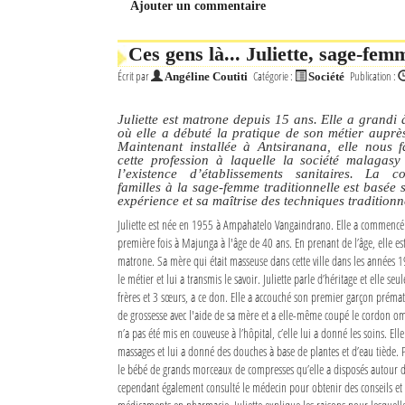
Ajouter un commentaire
Mot de passe
Ces gens là... Juliette, sage-fem
Écrit par
Catégorie :
Publication :
Angéline Coutiti
Société
Se souvenir de moi
Juliette est matrone depuis 15 ans. Elle a grand
Connexion
où elle a débuté la pratique de son métier auprè
Maintenant installée à Antsiranana, elle nous f
cette profession à laquelle la société malagasy
Identifiant oublié ?
l’existence d’établissements sanitaires. La c
familles à la sage-femme traditionnelle est basée 
expérience et sa maîtrise des techniques traditionn
Mot de passe oublié ?
Juliette est née en 1955 à Ampahatelo Vangaindrano. Elle a commencé
première fois à Majunga à l'âge de 40 ans. En prenant de l’âge, elle e
matrone. Sa mère qui était masseuse dans cette ville dans les années 1
le métier et lui a transmis le savoir. Juliette parle d’héritage et elle seu
frères et 3 sœurs, a ce don. Elle a accouché son premier garçon prém
de grossesse avec l'aide de sa mère et a elle-même coupé le cordon om
n’a pas été mis en couveuse à l’hôpital, c’elle lui a donné les soins. Ell
massages et lui a donné des douches à base de plantes et d’eau tiède. P
le bébé de grands morceaux de compresses qu’elle a disposés autour de 
cependant également consulté le médecin pour obtenir des conseils et 