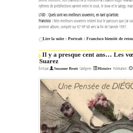
rythmes de prédilections varient entre le zouk, le slow et le salegy, mais
LTdD : Quels sont vos meilleurs souvenirs, en tant qu’artiste.
Francisco :
Mes meilleurs souvenirs restent tout le parcours que j’ai su
premier album, compilé sur K7 HP 60 vers la fin de l’année 1997.
Lire la suite : Portrait : Francisco bientôt de reto
Il y a presque cent ans… Les v
Suarez
Écrit par
Catégorie :
Publication :
Suzanne Reutt
Histoire