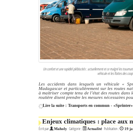
Un confort et une rapidité plébiscités : actuellement et ce malgré les traum
véhicule et les flottes des coo
Les accidents dans lesquels un véhicule
« Spr
Madagascar et particulièrement sur les routes nat
à maitriser compte tenu de l’état des routes dans l
routière disent prendre les mesures nécessaires pour 
Lire la suite : Transports en commun - «Sprinter»
Enjeux climatiques : place aux m
Écrit par
Catégorie :
Publication :
Maholy
Actualité
19 j