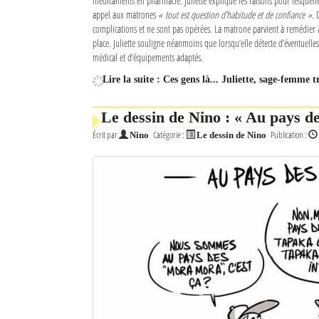
médicaments en pharmacie. Juliette explique les raisons pour lesquelle
appel aux matrones
« tout est question d’habitude et de confiance »
. 
complications et ne sont pas opérées. La matrone parvient à remédier 
place. Juliette souligne néanmoins que lorsqu’elle détecte d’éventuelles
médical et d’équipements adaptés.
Lire la suite : Ces gens là... Juliette, sage-femme t
Le dessin de Nino : « Au pays d
Écrit par
Catégorie :
Publication :
Nino
Le dessin de Nino