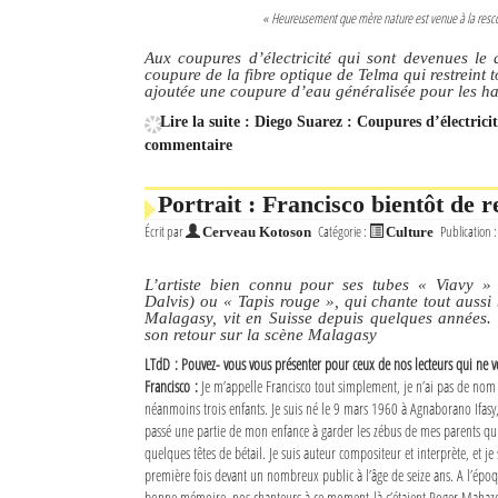
« Heureusement que mère nature est venue à la rescous
Aux coupures d’électricité qui sont devenues le 
coupure de la fibre optique de Telma qui restreint t
ajoutée une coupure d’eau généralisée pour les hab
Lire la suite : Diego Suarez : Coupures d’électric
commentaire
Portrait : Francisco bientôt de r
Écrit par
Catégorie :
Publication 
Cerveau Kotoson
Culture
L’artiste bien connu pour ses tubes « Viavy »
Dalvis) ou « Tapis rouge », qui chante tout aussi
Malagasy, vit en Suisse depuis quelques années. 
son retour sur la scène Malagasy
LTdD : Pouvez- vous vous présenter pour ceux de nos lecteurs qui ne v
Francisco :
Je m’appelle Francisco tout simplement, je n’ai pas de nom de
néanmoins trois enfants. Je suis né le 9 mars 1960 à Agnaborano Ifasy, 
passé une partie de mon enfance à garder les zébus de mes parents qui 
quelques têtes de bétail. Je suis auteur compositeur et interprète, et j
première fois devant un nombreux public à l’âge de seize ans. A l’époque, 
bonne mémoire, nos chanteurs à ce moment-là c’étaient Roger Mahazo