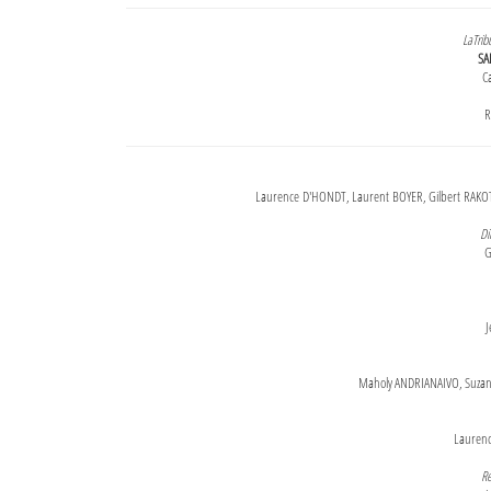
LaTrib
SA
Ca
R
Laurence D'HONDT, Laurent BOYER, Gilbert RAKOT
Di
G
J
Maholy ANDRIANAIVO, Suzanne
Lauren
Re