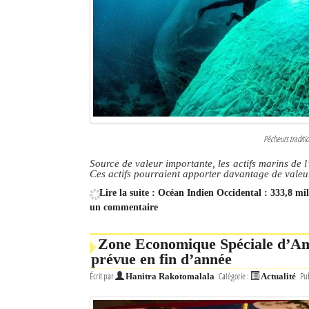
Culture
Economie
Brèves
Le Nord de Madagascar
Avions
Pêcheurs traditi
Source de valeur importante, les actifs marins de 
Météo
Ces actifs pourraient apporter davantage de valeur
Marées
Lire la suite : Océan Indien Occidental : 333,8 mil
un commentaire
Le Port
Zone Economique Spéciale d’And
La Ville
prévue en fin d’année
Écrit par
Catégorie :
Pub
L'actualité du tourisme
Hanitra Rakotomalala
Actualité
Histoire