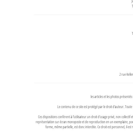
J
T
T
2 rue Kell
les articles et les photos présentés
Le contenu de ce site est protégé par le droit d'auteur. Toute 
Ces dispositions confèrent à l'utilisateur un droit d'usage privé, non collectif
représentation sur écran monoposte et de reproduction en un exemplaire, pour
forme, même partielle, est donc interdite. Ce droit est personnel, il est r