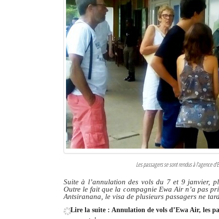
Sites touristiques
Diego Suarez Pratique
Adresses utiles
Vie pratique
Les Petites Annonces
La Tribune de Diego en PDF
Mon compte
Contacts
Les passagers se sont rendus à l’agence d’Ew
Suite à l’annulation des vols du 7 et 9 janvier,
Se connecter
Outre le fait que la compagnie Ewa Air n’a pas pri
Antsiranana, le visa de plusieurs passagers ne tar
Identifiant
Lire la suite : Annulation de vols d’Ewa Air, les 