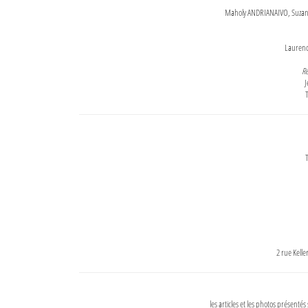
Maholy ANDRIANAIVO, Suzanne
Lauren
Re
J
T
T
2 rue Kell
les articles et les photos présentés