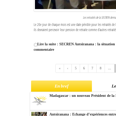
Les retraités de la SECREN demand
Le 20e jour de chaque mois est une date pénible pour les retraités de 
ils devraient percevoir leur pension de retraite comme d’autres retraités
Lire la suite : SECREN Antsiranana : la situation 
commentaire
«
‹
5
6
7
8
...
En bref
Le
Madagascar : un nouveau Président de la 
Antsiranana : Echange d’expériences entre