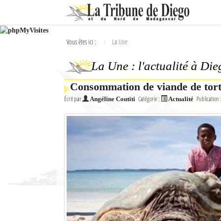
Ok
Vous êtes ici :
La Une
L'actualité à Diego Suarez
La Une : l'actualité à Di
La Une
Consommation de viande de tor
Actualités
Écrit par
Catégorie :
Publication 
Angéline Coutiti
Actualité
Élections 2018
Société
Editoriaux
Féminin
Sports
Santé