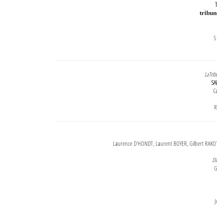
T
tribu
5
LaTrib
SA
Ca
R
Laurence D'HONDT, Laurent BOYER, Gilbert RAKOT
Di
G
J