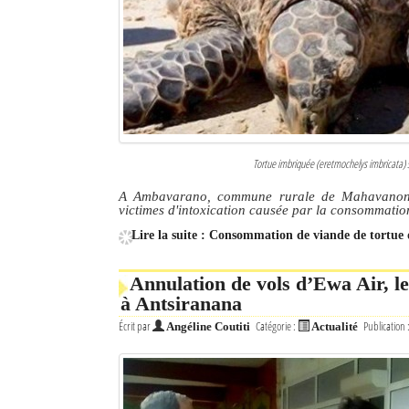
Culture
Economie
Brèves
Le Nord de Madagascar
Tortue imbriquée (eretmochelys imbricata) 
Avions
A Ambavarano, commune rurale de Mahavanona,
victimes d'intoxication causée par la consommatio
Météo
Lire la suite : Consommation de viande de tortu
Marées
Annulation de vols d’Ewa Air, l
Le Port
à Antsiranana
Écrit par
Catégorie :
Publication 
Angéline Coutiti
Actualité
La Ville
L'actualité du tourisme
Histoire