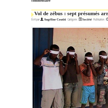
commentaire
Mot de passe
Vol de zébus : sept présumés arr
Écrit par
Catégorie :
Publication :
Angéline Coutiti
Société
Se souvenir de moi
Connexion
Identifiant oublié ?
Mot de passe oublié ?