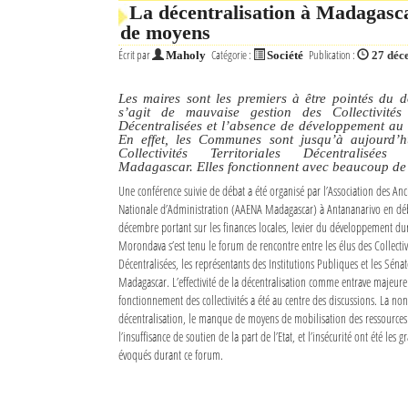
La décentralisation à Madagasca
de moyens
Écrit par
Catégorie :
Publication :
Maholy
Société
27 déc
Les maires sont les premiers à être pointés du do
s’agit de mauvaise gestion des Collectivités T
Décentralisées et l’absence de développement au 
En effet, les Communes sont jusqu’à aujourd’hu
Collectivités Territoriales Décentralisées
Madagascar. Elles fonctionnent avec beaucoup de
Une conférence suivie de débat a été organisé par l’Association des Anc
Nationale d’Administration (AAENA Madagascar) à Antananarivo en dé
décembre portant sur les finances locales, levier du développement du
Morondava s’est tenu le forum de rencontre entre les élus des Collectivi
Décentralisées, les représentants des Institutions Publiques et les Séna
Madagascar. L’effectivité de la décentralisation comme entrave majeur
fonctionnement des collectivités a été au centre des discussions. La non-
décentralisation, le manque de moyens de mobilisation des ressources f
l’insuffisance de soutien de la part de l’Etat, et l’insécurité ont été les
évoqués durant ce forum.