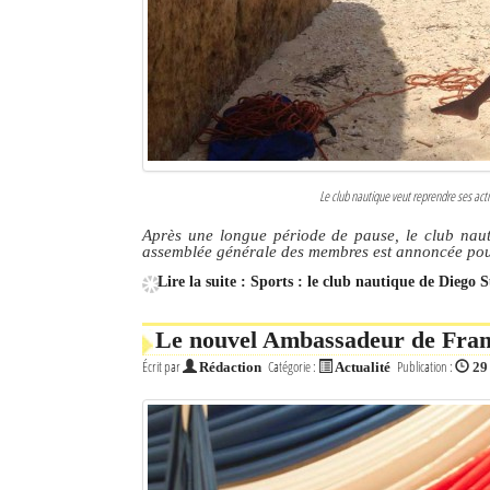
Culture
Economie
Brèves
Le Nord de Madagascar
Le club nautique veut reprendre ses act
Avions
Après une longue période de pause, le club naut
assemblée générale des membres est annoncée pou
Météo
Lire la suite : Sports : le club nautique de Diego 
Marées
Le nouvel Ambassadeur de Franc
Le Port
Écrit par
Catégorie :
Publication :
Rédaction
Actualité
29
La Ville
L'actualité du tourisme
Histoire