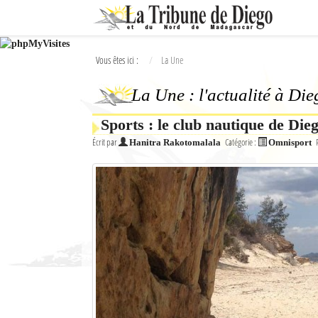
Ok
Vous êtes ici :
La Une
L'actualité à Diego Suarez
La Une : l'actualité à Di
La Une
Sports : le club nautique de Die
Actualités
Écrit par
Catégorie :
Hanitra Rakotomalala
Omnisport
Élections 2018
Société
Editoriaux
Féminin
Sports
Santé