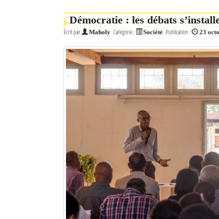
Mot de passe
Démocratie : les débats s’instal
Écrit par
Catégorie :
Publication :
Maholy
Société
23 oct
Se souvenir de moi
Connexion
Identifiant oublié ?
Mot de passe oublié ?