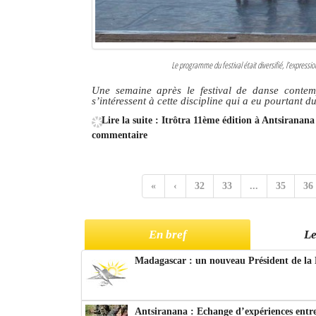
Le programme du festival était diversifié, l’expressi
Une semaine après le festival de danse contem
s’intéressent à cette discipline qui a eu pourtant d
Lire la suite : Itrôtra 11ème édition à Antsiranan
commentaire
«
‹
32
33
...
35
36
En bref
Le
Madagascar : un nouveau Président de la 
Antsiranana : Echange d’expériences entre