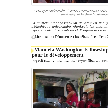
Ce débat organisé par la faculté DEGSP permettait non seulement aux étudiants 
administrative, mais leur donnait l’occasion de se 
La chimère Madagascar-Etat de droit est une fo
bibliothèque universitaire réunissait les enseign
représentants d’associations et d’organismes no
Lire la suite : Démocratie : les débats s’installent
Mandela Washington Fellowship 
pour le développement
Écrit par
Catégorie :
Publi
Hanitra Rakotomalala
Société