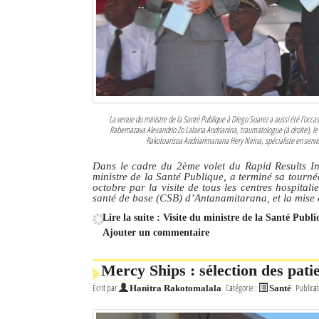
La venue du ministre de la Santé Publique à Diego Suarez a aussi été l’occa
Rabemazava Alexandrio Zo Lalaina Andrianina, traumatologue (à droite), l
Rakotoarisoa Andriarimanana Hery Nirina, spécialiste en service
Dans le cadre du 2ème volet du Rapid Results In
ministre de la Santé Publique, a terminé sa tourn
octobre par la visite de tous les centres hospitali
santé de base (CSB) d’Antanamitarana, et la mise e
Lire la suite : Visite du ministre de la Santé Pub
Ajouter un commentaire
Mercy Ships : sélection des pati
Écrit par
Catégorie :
Publicat
Hanitra Rakotomalala
Santé