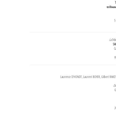
T
tribu
5
LaTrib
SA
Ca
R
Laurence D'HONDT, Laurent BOYER, Gilbert RAKOT
Di
G
J