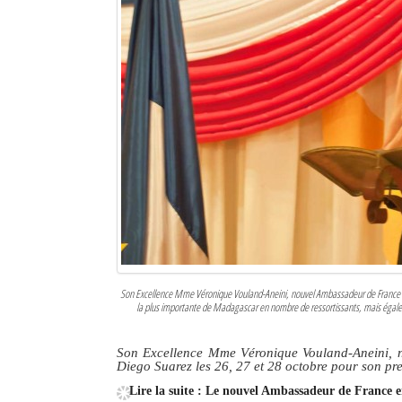
Sites touristiques
Diego Suarez Pratique
Adresses utiles
Vie pratique
Les Petites Annonces
La Tribune de Diego en PDF
Mon compte
Son Excellence Mme Véronique Vouland-Aneini, nouvel Ambassadeur de France 
Contacts
la plus importante de Madagascar en nombre de ressortissants, mais égalemen
Se connecter
Son Excellence Mme Véronique Vouland-Aneini, n
Diego Suarez les 26, 27 et 28 octobre pour son pr
Identifiant
Lire la suite : Le nouvel Ambassadeur de France e