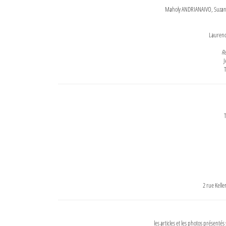
Maholy ANDRIANAIVO, Suzanne
Lauren
Re
J
T
T
2 rue Kell
les articles et les photos présentés