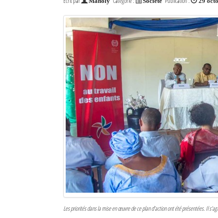
Écrit par
Catégorie :
Publication :
Maholy
Société
29 oct
Les priorités dans la mise en œuvre de ce plan d’action ont été présentées. Il s’agi