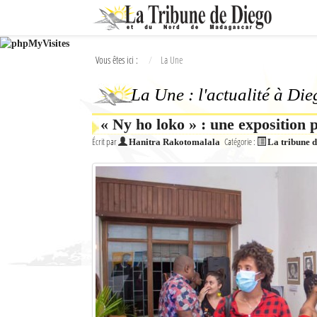
Ok
Vous êtes ici :
La Une
L'actualité à Diego Suarez
La Une : l'actualité à Di
La Une
« Ny ho loko » : une exposition 
Actualités
Écrit par
Catégorie :
Hanitra Rakotomalala
La tribune 
Élections 2018
Société
Editoriaux
Féminin
Sports
Santé