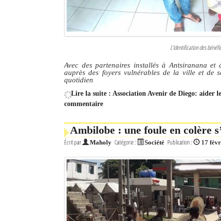
L’identification des bénéfi
Avec des partenaires installés à Antsiranana et à
auprès des foyers vulnérables de la ville et de s
quotidien
Lire la suite : Association Avenir de Diego: aider
commentaire
Ambilobe : une foule en colère s
Écrit par
Catégorie :
Publication :
Maholy
Société
17 fév