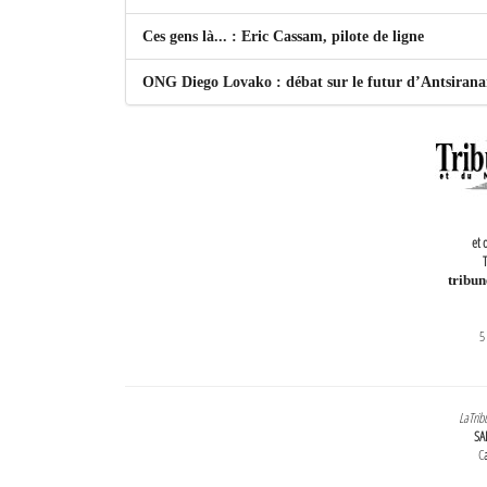
Ces gens là... : Eric Cassam, pilote de ligne
ONG Diego Lovako : débat sur le futur d’Antsiran
et 
T
tribu
5
LaTrib
SA
Ca