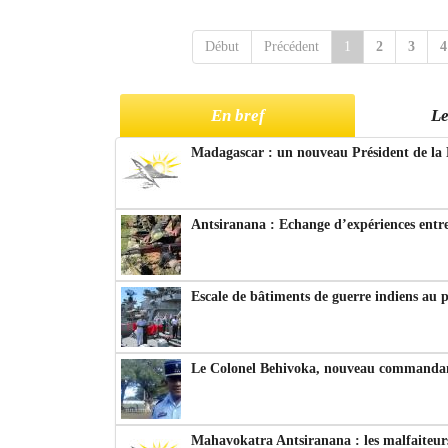
Début
Précédent
1
2
3
4
En bref
Le
Madagascar : un nouveau Président de la 
Antsiranana : Echange d’expériences entre
Escale de bâtiments de guerre indiens au 
Le Colonel Behivoka, nouveau commandant
Mahavokatra Antsiranana : les malfaiteurs