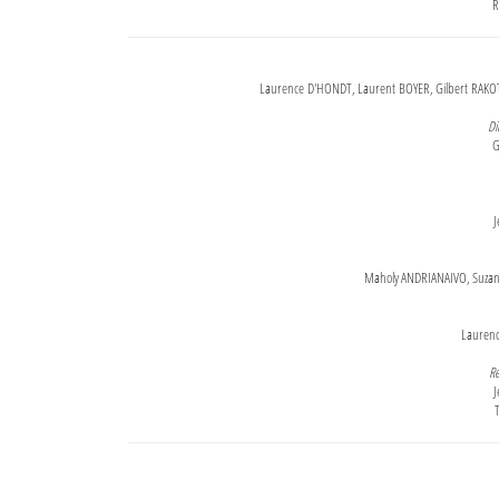
R
Laurence D'HONDT, Laurent BOYER, Gilbert RAKOT
Di
G
J
Maholy ANDRIANAIVO, Suzanne
Lauren
Re
J
T