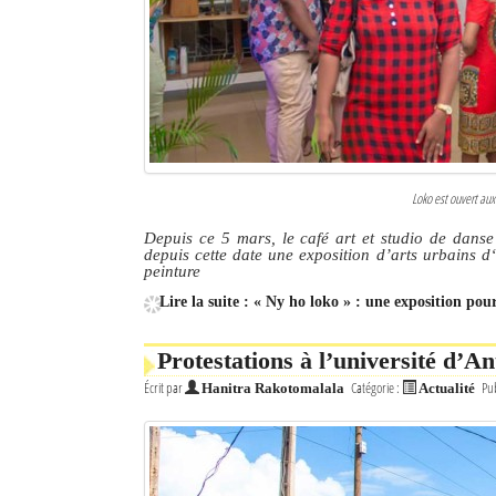
Culture
Economie
Brèves
Le Nord de Madagascar
Loko est ouvert aux
Avions
Depuis ce 5 mars, le café art et studio de danse 
depuis cette date une exposition d’arts urbains d‘
Météo
peinture
Lire la suite : « Ny ho loko » : une exposition pou
Marées
Le Port
Protestations à l’université d’An
Écrit par
Catégorie :
Pub
Hanitra Rakotomalala
Actualité
La Ville
L'actualité du tourisme
Histoire