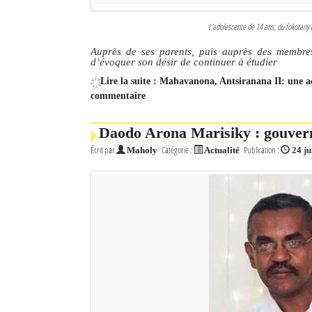
L'adolescente de 14 ans, du fokota
Auprès de ses parents, puis auprès des membres
d’évoquer son désir de continuer à étudier
Lire la suite : Mahavanona, Antsiranana II: une ad
commentaire
Daodo Arona Marisiky : gouve
Écrit par
Catégorie :
Publication :
Maholy
Actualité
24 ju