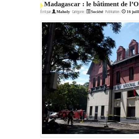
Madagascar : le bâtiment de l’O
Mot de passe
Écrit par
Catégorie :
Publication :
Maholy
Société
16 juil
Se souvenir de moi
Connexion
Identifiant oublié ?
Mot de passe oublié ?