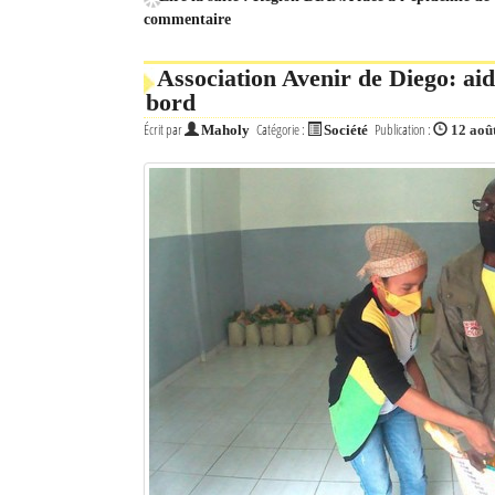
commentaire
Association Avenir de Diego: ai
bord
Écrit par
Catégorie :
Publication :
Maholy
Société
12 aoû