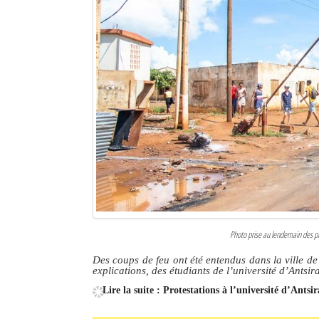
Sites touristiques
Diego Suarez Pratique
Adresses utiles
Vie pratique
Les Petites Annonces
La Tribune de Diego en PDF
Mon compte
Photo prise au lendemain des pr
Contacts
Des coups de feu ont été entendus dans la ville d
explications, des étudiants de l’université d’Antsi
Se connecter
Lire la suite : Protestations à l’université d’Antsi
Identifiant