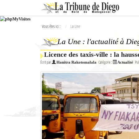
Ok
Vous êtes ici :
La Une
L'actualité à Diego Suarez
La Une : l'actualité à Di
La Une
Licence des taxis-ville : la haus
Actualités
Écrit par
Catégorie :
Pub
Hanitra Rakotomalala
Actualité
Élections 2018
Société
Editoriaux
Féminin
Sports
Santé