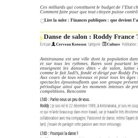
Ces milliards qui constituent le budget de l’Etat 
Comment faire pour que tout citoyen puisse contrôle
Lire la suite : Finances publiques : que devient l’
Danse de salon : Roddy France T
Écrit par
Catégorie :
Publication 
Cerveau Kotoson
Culture
Antsiranana est une ville dont la population da
et sur tous les rythmes. Rares sont pourtant le
enseignent les danses dites « de salon, latine 
comme le fait Jadl’s, fondé et dirigé par Roddy Fr
Aux cours de tous niveaux et pour tous les âges s
spectacles époustouflants que son groupe présen
périodique ainsi que les moments intenses de pr
compétitions. Rencontre
LTdD : Parlez-nous un peu de vous.
Roddy :
Je suis né le 22 décembre 1989, à Antsiranana, je suis en cou
ce qui m’aide beaucoup dans mon travail, car je travaille très étroitem
collaboration avec ma compagne. Passionné de danse, même l’ayant dé
tard, j’essaie de partager cette passion avec mon entourage.
LTdD : Pourquoi la danse ?