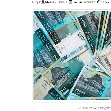
Écrit par
Catégorie :
Publication :
Maholy
Société
16 fév
« à l’heure actuelle, à Madagascar