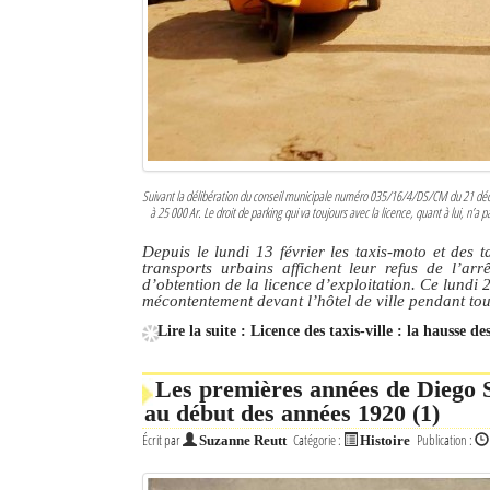
Culture
Economie
Brèves
Le Nord de Madagascar
Suivant la délibération du conseil municipale numéro 035/16/4/DS/CM du 21 décembr
à 25 000 Ar. Le droit de parking qui va toujours avec la licence, quant à lui, n’a
Avions
Depuis le lundi 13 février les taxis-moto et des t
Météo
transports urbains affichent leur refus de l’a
d’obtention de la licence d’exploitation. Ce lundi 20
mécontentement devant l’hôtel de ville pendant tou
Marées
Lire la suite : Licence des taxis-ville : la hausse d
Le Port
Les premières années de Diego S
La Ville
au début des années 1920 (1)
L'actualité du tourisme
Écrit par
Catégorie :
Publication :
Suzanne Reutt
Histoire
Histoire