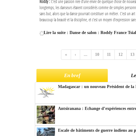
Roddy :
C’est une passion née d’une envie de quelque chose de nouve
longtemps, les danseurs étaient considérés comme de simples personn
sans but, alors que la danse pourrait constituer un métier. C’est un art 
beaucoup la beauté et la discipline, et c’est un moyen d’expression sans
Lire la suite : Danse de salon : Roddy France Tsia
«
‹
...
10
11
12
13
En bref
Le
Madagascar : un nouveau Président de la 
Antsiranana : Echange d’expériences entre
Escale de bâtiments de guerre indiens au 