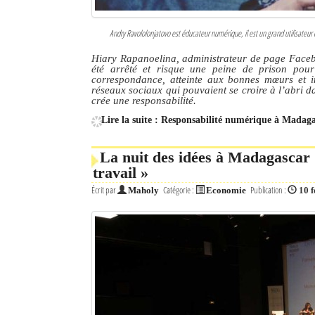
Andry Ravololonjatovo est éducateur numérique, il est un grand utilisateur 
Hiary Rapanoelina, administrateur de page Facebo
été arrêté et risque une peine de prison pour 
correspondance, atteinte aux bonnes mœurs et in
réseaux sociaux qui pouvaient se croire à l’abri d
crée une responsabilité.
Lire la suite : Responsabilité numérique à Madagasc
La nuit des idées à Madagascar :
travail »
Écrit par
Catégorie :
Publication :
Maholy
Economie
10 