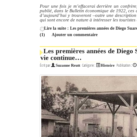
Pour une fois je m’effacerai derrière un confrère
publié, dans le Bulletin économique de 1922, ces 
Mot de passe
d’aujourd’hui y trouveront –outre une description d
qui sont encore de nature à intéresser les touristes
Lire la suite : Les premières années de Diego Sua
Se souvenir de moi
(1)
Ajouter un commentaire
Connexion
Les premières années de Diego Su
vie continue…
Identifiant oublié ?
Écrit par
Catégorie :
Publication :
Suzanne Reutt
Histoire
Mot de passe oublié ?