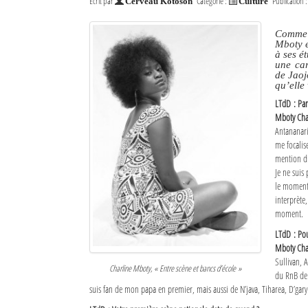
Écrit par
Catégorie :
Publication 
Cerveau Kotoson
Culture
Comme o
Mboty e
à ses é
une car
de Jaojo
qu’elle
LTdD : Pa
Mboty Cha
Antananari
me focalis
mention dr
Je ne suis
le moment,
interprète
moment.
LTdD : Pou
Mboty Cha
Sullivan, 
Charline Mboty, « Entre scène et bancs d’école »
du RnB de 
suis fan de mon papa en premier, mais aussi de N’java, Tiharea, D’gary