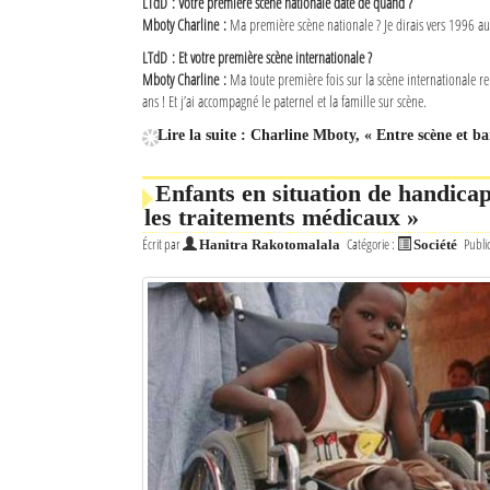
LTdD : Votre première scène nationale date de quand ?
Mboty Charline :
Ma première scène nationale ? Je dirais vers 1996 a
LTdD : Et votre première scène internationale ?
Mboty Charline :
Ma toute première fois sur la scène internationale r
ans ! Et j’ai accompagné le paternel et la famille sur scène.
Lire la suite : Charline Mboty, « Entre scène et ba
Enfants en situation de handicap
les traitements médicaux »
Écrit par
Catégorie :
Publi
Hanitra Rakotomalala
Société