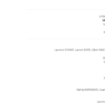
LaTrib
SA
Ca
R
Laurence D'HONDT, Laurent BOYER, Gilbert RAKOT
Di
G
J
Maholy ANDRIANAIVO, Suzanne
Lauren