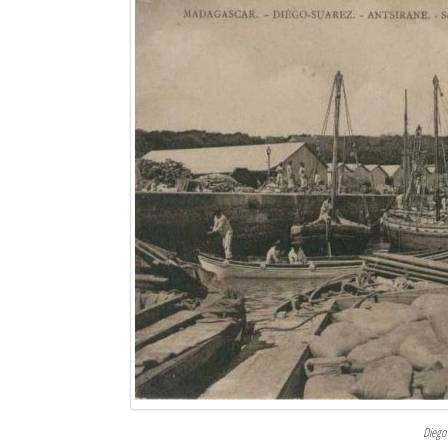
Sites touristiques
Diego Suarez Pratique
Adresses utiles
Vie pratique
Les Petites Annonces
La Tribune de Diego en PDF
Mon compte
Contacts
Se connecter
Identifiant
Diego 