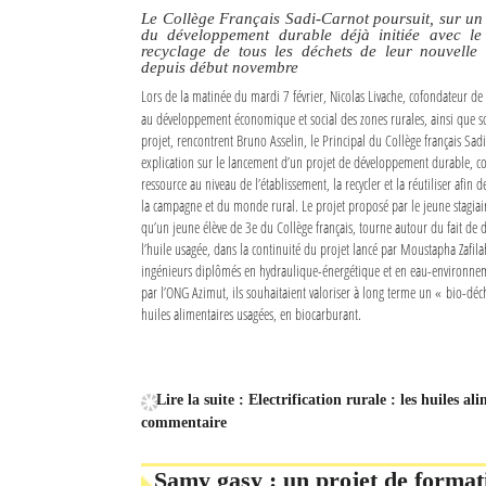
Le Collège Français Sadi-Carnot poursuit, sur un 
du développement durable déjà initiée avec le s
recyclage de tous les déchets de leur nouvelle 
depuis début novembre
Lors de la matinée du mardi 7 février, Nicolas Livache, cofondateur de 
au développement économique et social des zones rurales, ainsi que so
projet, rencontrent Bruno Asselin, le Principal du Collège français Sad
explication sur le lancement d’un projet de développement durable, con
ressource au niveau de l’établissement, la recycler et la réutiliser afin de
la campagne et du monde rural. Le projet proposé par le jeune stagiaire
qu’un jeune élève de 3e du Collège français, tourne autour du fait de
l’huile usagée, dans la continuité du projet lancé par Moustapha Zafil
ingénieurs diplômés en hydraulique-énergétique et en eau-environnem
par l’ONG Azimut, ils souhaitaient valoriser à long terme un « bio-déch
huiles alimentaires usagées, en biocarburant.
Lire la suite : Electrification rurale : les huiles a
commentaire
Samy gasy : un projet de format