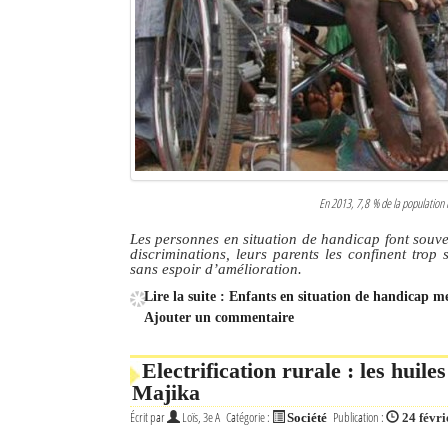
En 2013, 7,8 % de la population 
Les personnes en situation de handicap font souve
discriminations, leurs parents les confinent tro
sans espoir d’amélioration.
Lire la suite : Enfants en situation de handicap m
Ajouter un commentaire
Electrification rurale : les huile
Majika
Écrit par
Loïs, 3e A
Catégorie :
Publication :
Société
24 févr