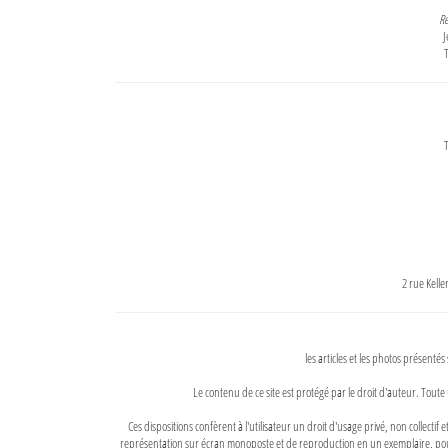
Re
J
T
T
2 rue Kell
les articles et les photos présentés
Le contenu de ce site est protégé par le droit d'auteur. Toute 
Ces dispositions confèrent à l'utilisateur un droit d'usage privé, non collectif
représentation sur écran monoposte et de reproduction en un exemplaire, pour