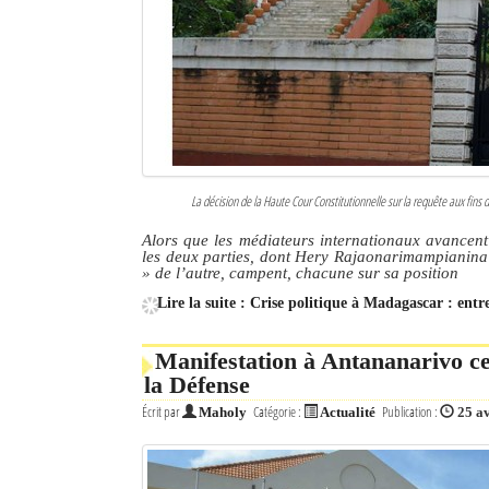
La décision de la Haute Cour Constitutionnelle sur la requête aux fi
Alors que les médiateurs internationaux avancent
les deux parties, dont Hery Rajaonarimampianina
» de l’autre, campent, chacune sur sa position
Lire la suite : Crise politique à Madagascar : ent
Manifestation à Antananarivo ce 
la Défense
Écrit par
Catégorie :
Publication :
Maholy
Actualité
25 a