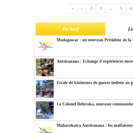
«
‹
2
3
...
5
6
En bref
Le
Madagascar : un nouveau Président de la 
Antsiranana : Echange d’expériences entre
Escale de bâtiments de guerre indiens au 
Le Colonel Behivoka, nouveau commandant
Mahavokatra Antsiranana : les malfaiteurs