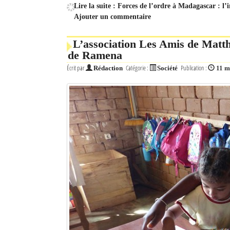
Lire la suite : Forces de l’ordre à Madagascar : l’
Ajouter un commentaire
Mot de passe
L’association Les Amis de Matthi
de Ramena
Se souvenir de moi
Écrit par
Catégorie :
Publication :
Rédaction
Société
11 m
Connexion
Identifiant oublié ?
Mot de passe oublié ?