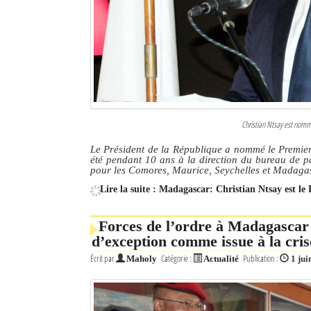
Culture
Economie
Brèves
Le Nord de Madagascar
Christian Ntsay est nommé
Avions
Le Président de la République a nommé le Premier
été pendant 10 ans à la direction du bureau de p
Météo
pour les Comores, Maurice, Seychelles et Madaga
Lire la suite : Madagascar: Christian Ntsay est le
Marées
Le Port
Forces de l’ordre à Madagascar :
d’exception comme issue à la cris
La Ville
Écrit par
Catégorie :
Publication :
Maholy
Actualité
1 jui
L'actualité du tourisme
Histoire