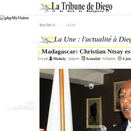
Ok
Vous êtes ici :
La Une
L'actualité à Diego Suarez
La Une : l'actualité à Di
La Une
Madagascar: Christian Ntsay est
Actualités
Écrit par
Catégorie :
Publication :
Maholy
Actualité
4 jui
Élections 2018
Société
Editoriaux
Féminin
Sports
Santé