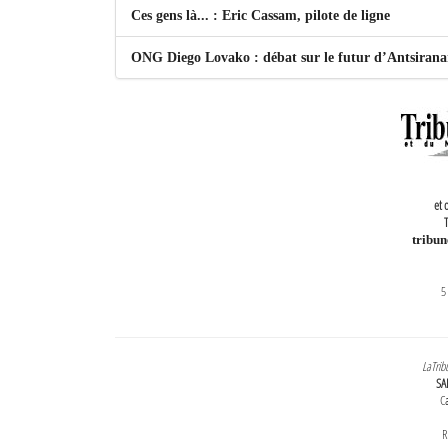
Ces gens là... : Eric Cassam, pilote de ligne
ONG Diego Lovako : débat sur le futur d’Antsiran
et 
T
tribu
5
LaTrib
SA
Ca
R