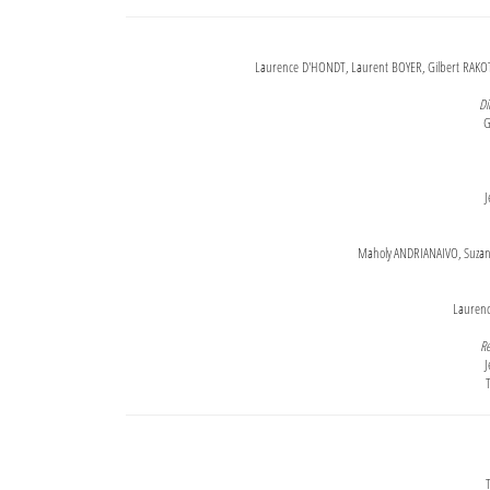
Laurence D'HONDT, Laurent BOYER, Gilbert RAKOT
Di
G
J
Maholy ANDRIANAIVO, Suzanne
Lauren
Re
J
T
T