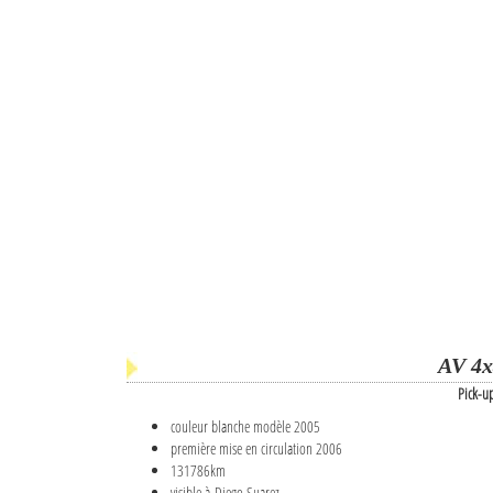
AV 4x
Pick-u
couleur blanche modèle 2005
première mise en circulation 2006
131786km
visible à Diego Suarez