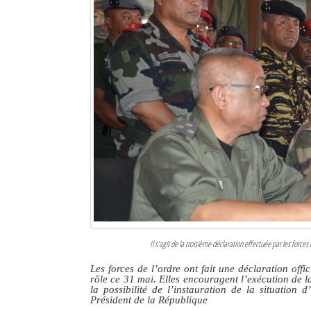
Sites touristiques
Diego Suarez Pratique
Adresses utiles
Vie pratique
Les Petites Annonces
La Tribune de Diego en PDF
Mon compte
Contacts
Il s’agit de la troisième déclaration effectuée par les forces 
Se connecter
Les forces de l’ordre ont fait une déclaration off
rôle ce 31 mai. Elles encouragent l’exécution de la
Identifiant
la possibilité de l’instauration de la situatio
Président de la République