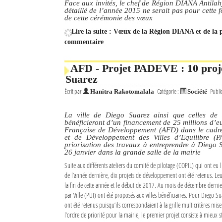
Face aux invités, le chef de Région DIANA Antilah
détaillé de l’année 2015 ne serait pas pour cette 
de cette cérémonie des vœux
Lire la suite : Vœux de la Région DIANA et de la p
commentaire
AFD - Projet PADEVE : 10 proje
Suarez
Écrit par
Catégorie :
Publi
Hanitra Rakotomalala
Société
La ville de Diego Suarez ainsi que celles de 
bénéficieront d’un financement de 25 millions d’e
Française de Développement (AFD) dans le cad
et de Développement des Villes d’Equilibre (
priorisation des travaux à entreprendre à Diego 
26 janvier dans la grande salle de la mairie
Suite aux différents ateliers du comité de pilotage (COPIL) qui ont eu 
de l’année dernière, dix projets de développement ont été retenus. Leu
la fin de cette année et le début de 2017. Au mois de décembre dernier
par Ville (PUI) ont été proposés aux villes bénéficiaires. Pour Diego S
ont été retenus puisqu’ils correspondaient à la grille multicritères mis
l’ordre de priorité pour la mairie, le premier projet consiste à mieux st