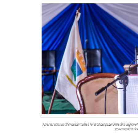
Mot de passe
Se souvenir de moi
Connexion
Identifiant oublié ?
Mot de passe oublié ?
Après les vœux traditionnelsformulés à l’endroit des partenaires de la Région e
gouvernementales d