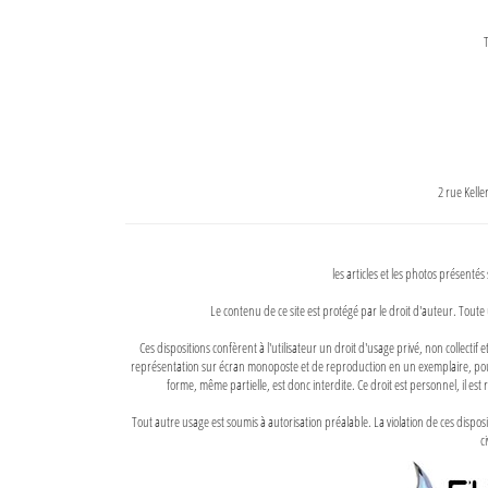
T
2 rue Kell
les articles et les photos présentés
Le contenu de ce site est protégé par le droit d'auteur. Toute 
Ces dispositions confèrent à l'utilisateur un droit d'usage privé, non collectif
représentation sur écran monoposte et de reproduction en un exemplaire, pour
forme, même partielle, est donc interdite. Ce droit est personnel, il est r
Tout autre usage est soumis à autorisation préalable. La violation de ces disp
ci