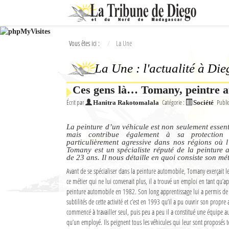
Ok
Vous êtes ici :
La Une
L'actualité à Diego Suarez
La Une : l'actualité à Di
La Une
Ces gens là… Tomany, peintre 
Actualités
Écrit par
Catégorie :
Publi
Hanitra Rakotomalala
Société
Élections 2018
La peinture d’un véhicule est non seulement essent
Société
mais contribue également à sa protection 
particulièrement agressive dans nos régions où l’
Tomany est un spécialiste réputé de la peinture 
Editoriaux
de 23 ans. Il nous détaille en quoi consiste son mét
Avant de se spécialiser dans la peinture automobile, Tomany exerçait l
Féminin
ce métier qui ne lui convenait plus, il a trouvé un emploi en tant qu’a
peinture automobile en 1982. Son long apprentissage lui a permis de se
Sports
subtilités de cette activité et c’est en 1993 qu’il a pu ouvrir son propre 
commencé à travailler seul, puis peu a peu il a constitué une équipe aut
Santé
qu’un employé. Ils peignent tous les véhicules qui leur sont proposés tel