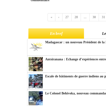
commentaire
«
‹
27
28
...
30
31
En bref
Le
Madagascar : un nouveau Président de la 
Antsiranana : Echange d’expériences entre
Escale de bâtiments de guerre indiens au 
Le Colonel Behivoka, nouveau commandant