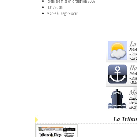
première mise en circulation 2006
131786km
visible à Diego Suarez
La Tribu