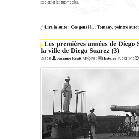
scooters et les automobiles.
Culture
Economie
Lire la suite : Ces gens là… Tomany, peintre auto
Brèves
Les premières années de Diego 
Le Nord de Madagascar
la ville de Diego Suarez (3)
Écrit par
Catégorie :
Publication :
Suzanne Reutt
Histoire
Avions
Météo
Marées
Le Port
La Ville
L'actualité du tourisme
Histoire