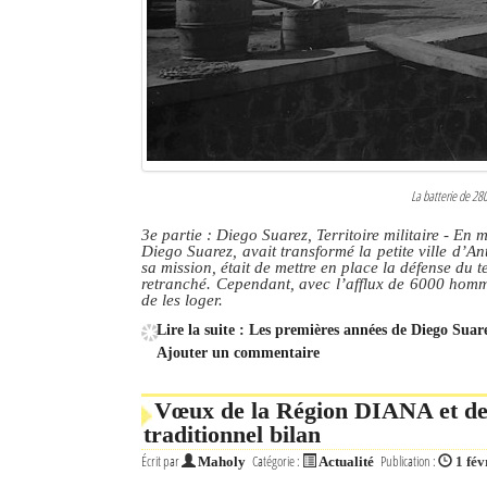
Sites touristiques
Diego Suarez Pratique
Adresses utiles
Vie pratique
La batterie de 2
Les Petites Annonces
3e partie : Diego Suarez, Territoire militaire
- En m
Diego Suarez, avait transformé la petite ville d’Ant
sa mission, était de mettre en place la défense du 
La Tribune de Diego en PDF
retranché. Cependant, avec l’afflux de 6000 homme
de les loger.
Mon compte
Lire la suite : Les premières années de Diego Suar
Ajouter un commentaire
Contacts
Vœux de la Région DIANA et de 
Se connecter
traditionnel bilan
Identifiant
Écrit par
Catégorie :
Publication :
Maholy
Actualité
1 fév