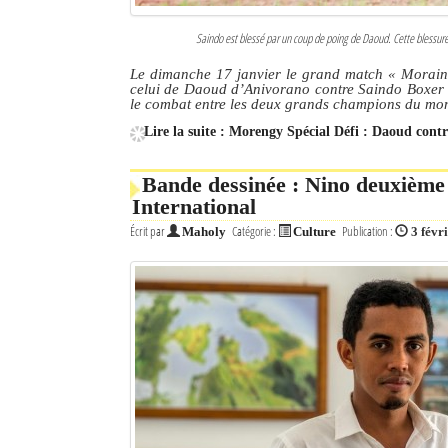
Saindo est blessé par un coup de poing de Daoud. Cette blessure 
Le dimanche 17 janvier le grand match « Moraingy
celui de Daoud d’Anivorano contre Saindo Boxer de
le combat entre les deux grands champions du mo
Lire la suite : Morengy Spécial Défi : Daoud cont
Bande dessinée : Nino deuxième
International
Écrit par
Catégorie :
Publication :
Maholy
Culture
3 févr