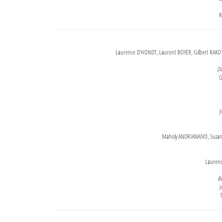
R
Laurence D'HONDT, Laurent BOYER, Gilbert RAKOT
Di
G
J
Maholy ANDRIANAIVO, Suzanne
Lauren
Re
J
T