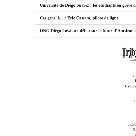
Université de Diego Suarez : les étudiants en grève 
Ces gens là... : Eric Cassam, pilote de ligne
ONG Diego Lovako : débat sur le futur d’Antsiran
et 
T
tribu
5
LaTrib
SA
Ca