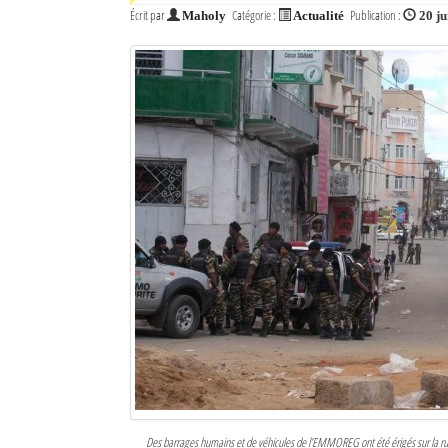
Écrit par
Catégorie :
Publication :
Maholy
Actualité
20 ju
Des barrages humains et de véhicules de l’EMMOREG ont été érigés sur la ru