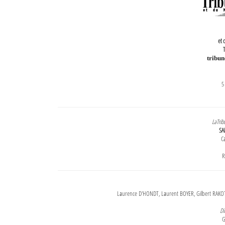
et 
T
tribu
5
LaTrib
SA
Ca
R
Laurence D'HONDT, Laurent BOYER, Gilbert RAKOT
Di
G