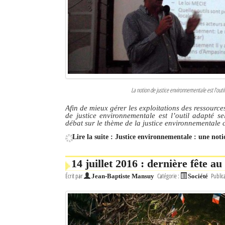
Culture
Economie
Brèves
Le Nord de Madagascar
La notion de justice environnementale est l’ou
Avions
Afin de mieux gérer les exploitations des ressource
de justice environnementale est l’outil adapté s
Météo
débat sur le thème de la justice environnementale c
Lire la suite : Justice environnementale : une no
Marées
Le Port
14 juillet 2016 : dernière fête 
Écrit par
Catégorie :
Public
Jean-Baptiste Mansuy
Société
La Ville
L'actualité du tourisme
Histoire