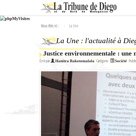
Ok
Vous êtes ici :
La Une
L'actualité à Diego Suarez
La Une : l'actualité à Di
La Une
Justice environnementale : une 
Actualités
Écrit par
Catégorie :
Publi
Hanitra Rakotomalala
Société
Élections 2018
Société
Editoriaux
Féminin
Sports
Santé