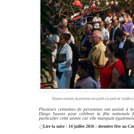
Sites touristiques
Diego Suarez Pratique
Adresses utiles
Vie pratique
Les Petites Annonces
La Tribune de Diego en PDF
Mon compte
Plusieurs centaines de personnes ont assisté à la soirée du 14 juillet à
Contacts
Plusieurs centaines de personnes ont assisté à l
Diego Suarez pour célébrer la fête nationale fr
Se connecter
particulier cette année car elle marquait égalemen
Identifiant
Lire la suite : 14 juillet 2016 : dernière fête au C