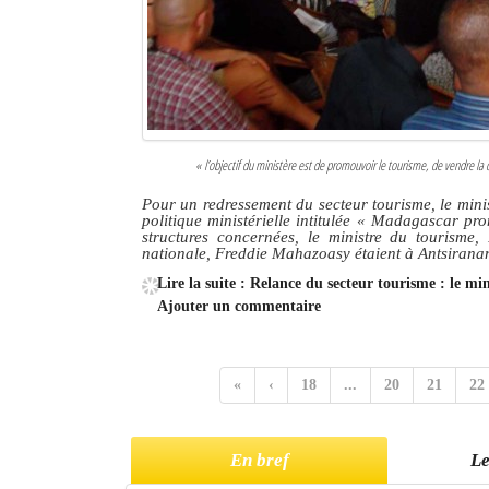
« l’objectif du ministère est de promouvoir le tourisme, de vendre l
Pour un redressement du secteur tourisme, le minis
politique ministérielle intitulée « Madagascar pr
structures concernées, le ministre du tourisme,
nationale, Freddie Mahazoasy étaient à Antsirana
Lire la suite : Relance du secteur tourisme : le mi
Ajouter un commentaire
«
‹
18
...
20
21
22
En bref
Le