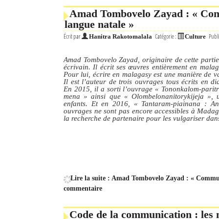
Amad Tombovelo Zayad : « Com
Mot de passe
langue natale »
Écrit par
Catégorie :
Publi
Hanitra Rakotomalala
Culture
Se souvenir de moi
Amad Tombovelo Zayad, originaire de cette partie n
écrivain. Il écrit ses œuvres entièrement en malag
Connexion
Pour lui, écrire en malagasy est une manière de va
Il est l’auteur de trois ouvrages tous écrits en d
En 2015, il a sorti l’ouvrage
« Tononkalom-paritra
Identifiant oublié ?
mena »
ainsi que
« Olombelonanitorykijeja »
, 
enfants. Et en 2016,
« Tantaram-piainana : An
ouvrages ne sont pas encore accessibles à Madaga
Mot de passe oublié ?
la recherche de partenaire pour les vulgariser dans
Lire la suite : Amad Tombovelo Zayad : « Commun
commentaire
Code de la communication : les 