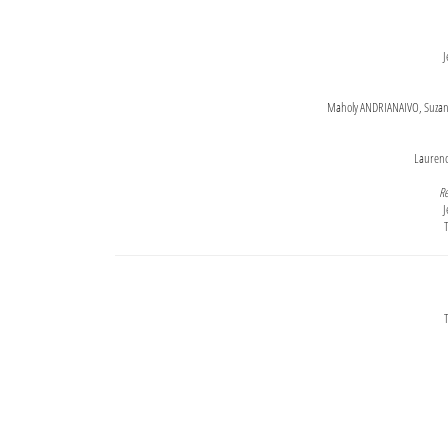
J
Maholy ANDRIANAIVO, Suzanne
Lauren
Re
J
T
T