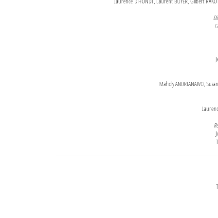
Laurence D'HONDT, Laurent BOYER, Gilbert RAKOT
Di
G
J
Maholy ANDRIANAIVO, Suzanne
Lauren
Re
J
T
T