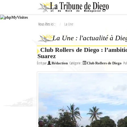
Ok
Vous êtes ici :
La Une
L'actualité à Diego Suarez
La Une : l'actualité à Di
La Une
Club Rollers de Diego : l’ambiti
Actualités
Suarez
Élections 2018
Écrit par
Catégorie :
Pub
Rédaction
Club Rollers de Diego
Société
Editoriaux
Féminin
Sports
Santé