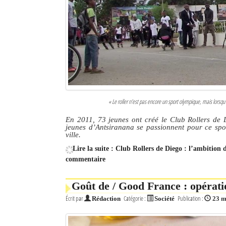
Culture
Economie
Brèves
Le Nord de Madagascar
Avions
« Le roller n'est pas encore un sport olympique, mais lorsqu
En 2011, 73 jeunes ont créé le Club Rollers de 
Météo
jeunes d’Antsiranana se passionnent pour ce sport
ville.
Marées
Lire la suite : Club Rollers de Diego : l’ambition 
commentaire
Le Port
La Ville
Goût de / Good France : opérati
Écrit par
Catégorie :
Publication :
Rédaction
Société
23 m
L'actualité du tourisme
Histoire