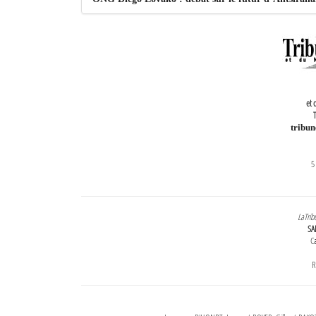
et 
T
tribu
5
LaTrib
SA
Ca
R