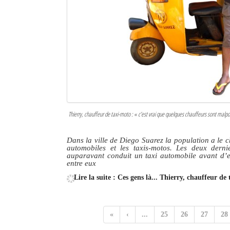
Thierry, chauffeur de taxi-moto :
« c’est vrai que quelques chauffeurs sont malpo
Dans la ville de Diego Suarez la population a le ch
automobiles et les taxis-motos. Les deux derni
auparavant conduit un taxi automobile avant d’e
entre eux
Lire la suite : Ces gens là... Thierry, chauffeur de
«
‹
...
25
26
27
28