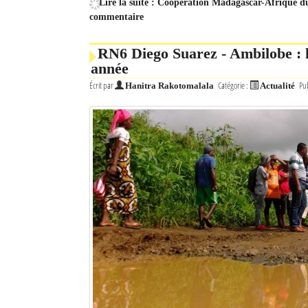
Lire la suite : Coopération Madagascar-Afrique du
commentaire
RN6 Diego Suarez - Ambilobe : la
année
Écrit par
Catégorie :
Pub
Hanitra Rakotomalala
Actualité