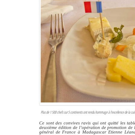
Sites touristiques
Diego Suarez Pratique
Adresses utiles
Vie pratique
Les Petites Annonces
La Tribune de Diego en PDF
Mon compte
Contacts
Plus de 1 500 chefs sur 5 continents ont rendu hommage à l’excellence de la cuis
Se connecter
Ce sont des convives ravis qui ont quitté les tab
Identifiant
deuxième édition de l’opération de promotion de
général de France à Madagascar Etienne Léandr