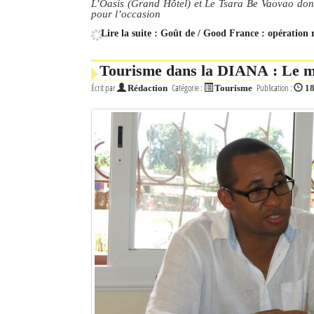
L’Oasis (Grand Hôtel) et Le Tsara Be Vaovao dont l
pour l’occasion
Mot de passe
Lire la suite : Goût de / Good France : opération 
Tourisme dans la DIANA : Le mi
Se souvenir de moi
Écrit par
Catégorie :
Publication :
Rédaction
Tourisme
18
Connexion
Identifiant oublié ?
Mot de passe oublié ?