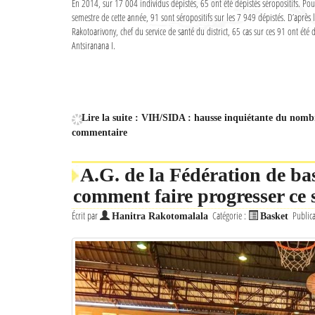
En 2014, sur 17 004 individus dépistés, 65 ont été dépistés séropositifs. Po
semestre de cette année, 91 sont séropositifs sur les 7 949 dépistés. D’après
Rakotoarivony, chef du service de santé du district, 65 cas sur ces 91 ont été d
Antsiranana I.
Lire la suite : VIH/SIDA : hausse inquiétante du nom
commentaire
A.G. de la Fédération de ba
comment faire progresser ce 
Écrit par
Catégorie :
Public
Hanitra Rakotomalala
Basket