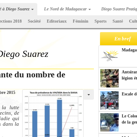
té à Diego Suarez
Le Nord de Madagascar
Diego Suarez Prati
ections 2018
Société
Editoriaux
Féminin
Sports
Santé
Cul
En bref
Madagasc
 Diego Suarez
ante du nombre de
Antsiran
légion é
bre 2015
Escale d
la lutte
ecins, de
Le Colo
ladie qui
de la g
s dans la