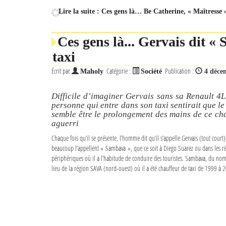
Lire la suite : Ces gens là… Be Catherine, « Maîtresse 
Ces gens là... Gervais dit «
taxi
Écrit par
Catégorie :
Publication :
Maholy
Société
4 déce
Difficile d’imaginer Gervais sans sa Renault 4L
personne qui entre dans son taxi sentirait que le
semble être le prolongement des mains de ce ch
aguerri
Chaque fois qu’il se présente, l’homme dit qu’il s’appelle Gervais (tout court)
beaucoup l’appellent « Sambava », que ce soit à Diego Suarez ou dans les r
périphériques où il a l’habitude de conduire des touristes. Sambava, du nom
lieu de la région SAVA (nord-ouest) où il a été chauffeur de taxi de 1999 à 