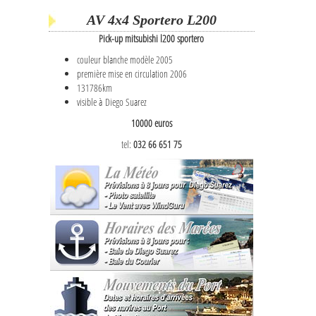
AV 4x4 Sportero L200
Pick-up mitsubishi l200 sportero
couleur blanche modèle 2005
première mise en circulation 2006
131786km
visible à Diego Suarez
10000 euros
tel:
032 66 651 75