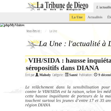
L'actuali
La Une
Actualités
Él
Vous êtes ici :
La Une
La Une : l'actualité à
VIH/SIDA : hausse inquiét
séropositifs dans DIANA
Écrit par
Catégorie :
Publication :
Maholy
Santé
9 décem
Le relâchement dans la sensibilisation pour 
contre le VIH/SIDA est la raison, selon les méd
cette hausse inquiétante de porteurs de la ma
touchent surtout les jeunes d’entre 17 et 35 an
région DIANA