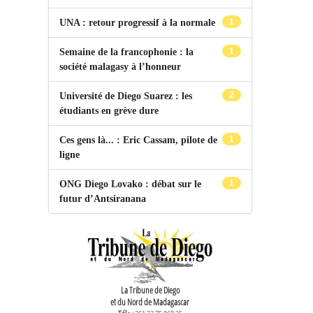
1
UNA : retour progressif à la normale
1
Semaine de la francophonie : la
société malagasy à l’honneur
2
Université de Diego Suarez : les
étudiants en grève dure
1
Ces gens là... : Eric Cassam, pilote de
ligne
1
ONG Diego Lovako : débat sur le
futur d’Antsiranana
La Tribune de Diego
et du Nord de Madagascar