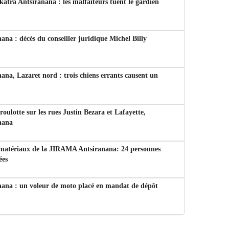
tra Antsiranana : les malfaiteurs tuent le gardien
ana : décès du conseiller juridique Michel Billy
ana, Lazaret nord : trois chiens errants causent un
 roulotte sur les rues Justin Bezara et Lafayette,
nana
 matériaux de la JIRAMA Antsiranana: 24 personnes
ées
nana : un voleur de moto placé en mandat de dépôt