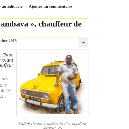
» autodidacte
Ajouter un commentaire
 Sambava », chauffeur de
mbre 2015
. Toute
 volant
auffeur
, mais
égions
 du chef-
2001.
Gervais dit « Sambava », chauffeur de taxi est un chauffer de
taxi depuis 1999