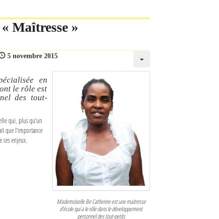
« Maîtresse »
5 novembre 2015
écialisée en
nt le rôle est
nel des tout-
lle qui, plus qu’un
ait que l’importance
e ces enjeux.
Mademoiselle Be Catherine est une maitresse
d’école qui a le rôle dans le développement
personnel des tout-petits