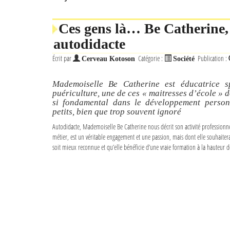
Ces gens là… Be Catherine, 
autodidacte
Écrit par
Catégorie :
Publication :
Cerveau Kotoson
Société
Mademoiselle Be Catherine est éducatrice sp
puériculture, une de ces « maitresses d’école » do
si fondamental dans le développement person
petits, bien que trop souvent ignoré
Autodidacte, Mademoiselle Be Catherine nous décrit son activité professionne
métier, est un véritable engagement et une passion, mais dont elle souhaiter
soit mieux reconnue et qu’elle bénéficie d’une vraie formation à la hauteur d