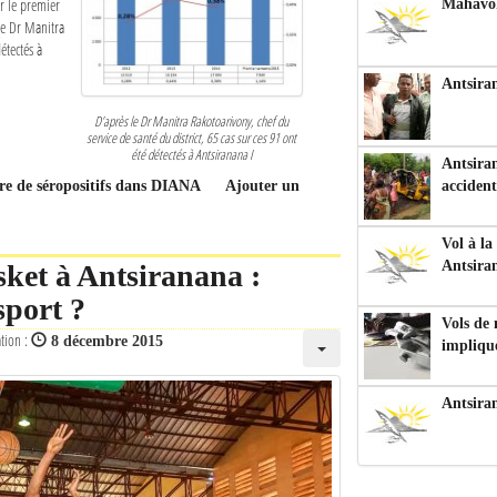
ur le premier
Mahavoka
 le Dr Manitra
étectés à
Antsiran
D’après le Dr Manitra Rakotoarivony, chef du
service de santé du district, 65 cas sur ces 91 ont
été détectés à Antsiranana I
Antsiran
bre de séropositifs dans DIANA
Ajouter un
accident
Vol à la
Antsira
sket à Antsiranana :
sport ?
Vols de
ation :
8 décembre 2015
impliqu
Antsira