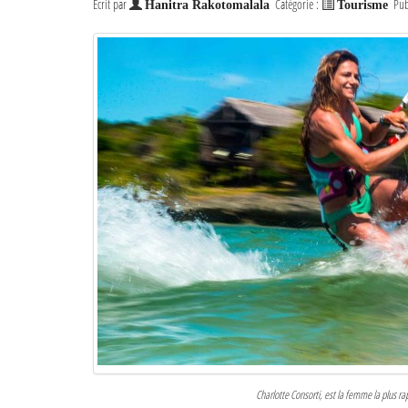
Écrit par
Catégorie :
Pub
Hanitra Rakotomalala
Tourisme
Charlotte Consorti, est la femme la plus r