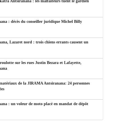
tra Antsiranana : les malfaiteurs tuent le gardien
ana : décès du conseiller juridique Michel Billy
ana, Lazaret nord : trois chiens errants causent un
 roulotte sur les rues Justin Bezara et Lafayette,
nana
 matériaux de la JIRAMA Antsiranana: 24 personnes
ées
nana : un voleur de moto placé en mandat de dépôt