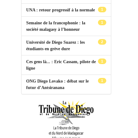
1
UNA : retour progressif à la normale
1
Semaine de la francophonie : la
société malagasy à l’honneur
2
Université de Diego Suarez : les
étudiants en grève dure
1
Ces gens là... : Eric Cassam, pilote de
ligne
1
ONG Diego Lovako : débat sur le
futur d’Antsiranana
La Tribune de Diego
et du Nord de Madagascar