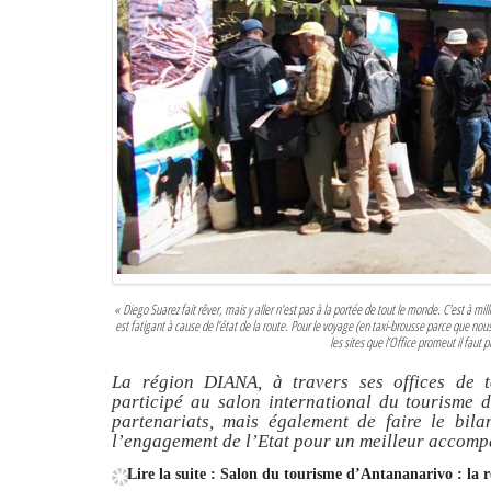
« Diego Suarez fait rêver, mais y aller n’est pas à la portée de tout le monde. C'est à mill
est fatigant à cause de l’état de la route. Pour le voyage (en taxi-brousse parce que nou
les sites que l’Office promeut il faut p
La région DIANA, à travers ses offices de to
participé au salon international du tourisme 
partenariats, mais également de faire le bil
l’engagement de l’Etat pour un meilleur accom
Lire la suite : Salon du tourisme d’Antananarivo : la r