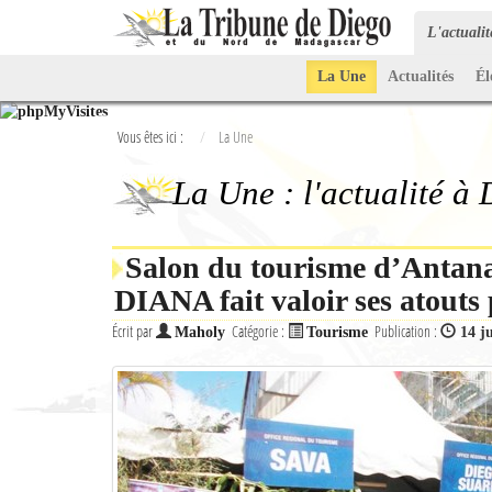
L'actuali
La Une
Actualités
Él
Vous êtes ici :
La Une
La Une : l'actualité à
Salon du tourisme d’Antana
DIANA fait valoir ses atouts
Écrit par
Catégorie :
Publication :
Maholy
Tourisme
14 j