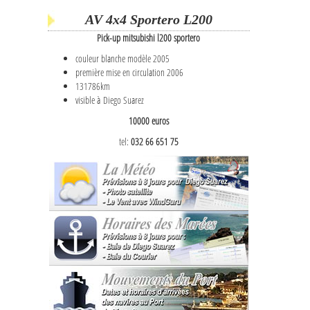
AV 4x4 Sportero L200
Pick-up mitsubishi l200 sportero
couleur blanche modèle 2005
première mise en circulation 2006
131786km
visible à Diego Suarez
10000 euros
tel:
032 66 651 75