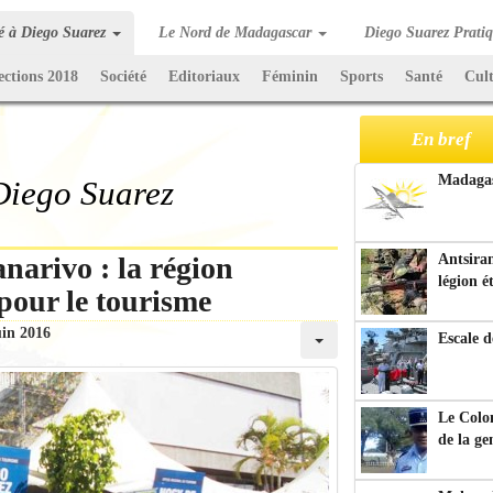
té à Diego Suarez
Le Nord de Madagascar
Diego Suarez Prati
ections 2018
Société
Editoriaux
Féminin
Sports
Santé
Cul
En bref
Madagasc
 Diego Suarez
narivo : la région
Antsiran
légion é
 pour le tourisme
uin 2016
Escale d
Le Colo
de la g