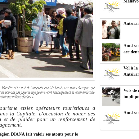
Mahavoka
Antsiran
Antsiran
accident
Vol à la
Antsira
e kilomètre et les frais de transports sont très lourds, sans parler du voyage qui
Vols de
s ne pouvons pas payer le voyage en avion), l’hébergement et visiter en famille
révoir des millions d’ariary »
impliqu
urisme etsles opérateurs touristiques a
Antsira
dans la Capitale. L’occasion de nouer des
an et de plaider pour un renforcement de
pagnement.
égion DIANA fait valoir ses atouts pour le