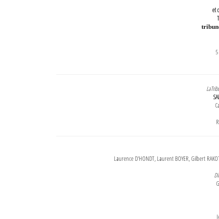
et 
T
tribu
5
LaTrib
SA
Ca
R
Laurence D'HONDT, Laurent BOYER, Gilbert RAKOT
Di
G
J