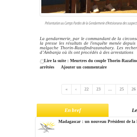
Présentation au Camps Pardes de la Gendarmerie d'Antsiranana des suspects 
La gendarmerie, par le commandant de la circonsc
la presse les résultats de l'enquête menée depui
malgache Thorin-Razafindrazanabary. Les recher
d’Ambanja où ils ont procédés à des arrestations
Lire la suite : Meurtres du couple Thorin-Razafi
arrêtées
Ajouter un commentaire
«
‹
22
23
...
25
26
En bref
Le
Madagascar : un nouveau Président de la 