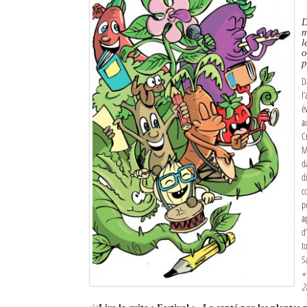
D
m
l
o
p
D
l
é
a
C
M
d
d
c
p
a
d
t
S
«
2