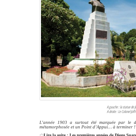
Sites touristiques
Diego Suarez Pratique
Adresses utiles
Vie pratique
Les Petites Annonces
La Tribune de Diego en PDF
Mon compte
Contacts
A gauche : la statue de Jo
A droite : Le Colonel Jof
Se connecter
L’année 1903 a surtout été marquée par le dép
Identifiant
métamorphosée et un Point d’Appui… à terminer !
Lire la suite : Les premières années de Diego Sua