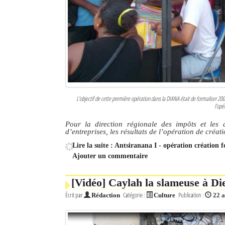
L'objectif de cette première opération dans la DIANA était de formaliser 200 
l’opé
Pour la direction régionale des impôts et les 
d’entreprises, les résultats de l’opération de créat
Lire la suite : Antsiranana I - opération création fo
Ajouter un commentaire
[Vidéo] Caylah la slameuse à Di
Écrit par
Catégorie :
Publication :
Rédaction
Culture
22 a