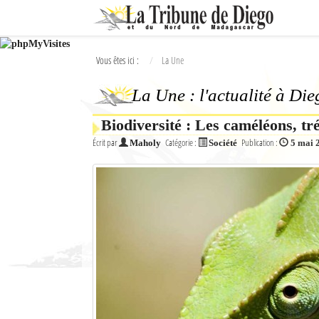
Ok
Vous êtes ici :
La Une
L'actualité à Diego Suarez
La Une : l'actualité à Di
La Une
Biodiversité : Les caméléons, 
Actualités
Écrit par
Catégorie :
Publication :
Maholy
Société
5 mai 
Élections 2018
Société
Editoriaux
Féminin
Sports
Santé