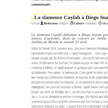
commentaire
Mot de passe
La slameuse Caylah à Diego Su
Écrit par
Catégorie :
Publication :
Rédaction
Culture
18 a
Se souvenir de moi
Connexion
La slameuse Caylah débarque à Diego Suarez po
intense d’activités, dont un concert au Jardin
Jardins du Monde le samedi 23 avril
Identifiant oublié ?
Début de l’année 2016, souvenez vous. Une jeune slameuse d’Antanana
l’anonymat lorsque son vidéo-clip
« Caylah Madagascar – Slam Gasy 
Mot de passe oublié ?
réseaux sociaux par des milliers d’internautes : plus de 50 000 vues s
moins 10 000 autres sur YouTube. Du jamais vu pour un slam 100 % 
s’intéresse à l’affaire, et Caylah acquiert en quelques jours une notorié
qu’inattendue. Pour autant, la slameuse de 22 ans garde les pieds sur 
avec énergie aux nombreuses invitations de la presse et des organisate
Des gens du monde entier la contactent, un mouvement se met en plac
Madagascar, une prise de conscience collective, Caylah devient celle qu
peuple, qui porte un message, qui
« ose dire tout haut ce que tout l
bas »
. Si on lui demande de préciser le message, elle répond sans hés
commence aujourd’hui à prendre conscience que tout n’est pas si rose, e
battre pour défendre ses idées. »
. Depuis trois mois maintenant, on la v