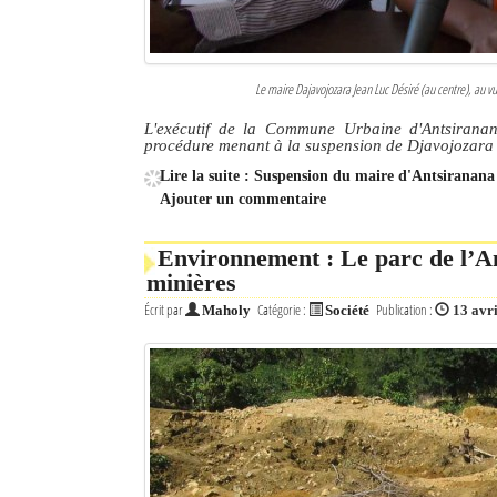
Le maire Dajavojozara Jean Luc Désiré (au centre), au vu
L'exécutif de la Commune Urbaine d'Antsiranan
procédure menant à la suspension de Djavojozara 
Lire la suite : Suspension du maire d'Antsiranana 
Ajouter un commentaire
Environnement : Le parc de l’A
minières
Écrit par
Catégorie :
Publication :
Maholy
Société
13 avr