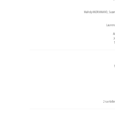
Maholy ANDRIANAIVO, Suzanne
Lauren
Re
J
T
T
2 rue Kell