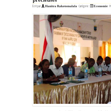
Écrit par
Catégorie :
P
Hanitra Rakotomalala
Economie