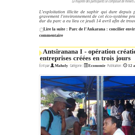
La majorité des participants se composait de minie
L’exploitation illicite de saphir qui dure depui
gravement l’environnement de cet éco-système pro
dur du parc a eu lieu ce jeudi 14 avril afin de trou
Lire la suite : Parc de l’Ankarana : concilier envi
commentaire
Antsiranana I - opération créati
entreprises créées en trois jours
Écrit par
Catégorie :
Publication :
Maholy
Economie
12 