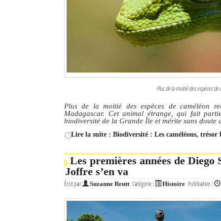
Culture
Economie
Brèves
Le Nord de Madagascar
Plus de la moitié des espèces de
Avions
Plus de la moitié des espèces de caméléon rec
Madagascar. Cet animal étrange, qui fait partie
Météo
biodiversité de la Grande Île et mérite sans doute
Lire la suite : Biodiversité : Les caméléons, tré
Marées
Le Port
Les premières années de Diego 
Joffre s’en va
La Ville
Écrit par
Catégorie :
Publication :
Suzanne Reutt
Histoire
L'actualité du tourisme
Histoire