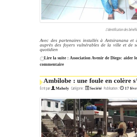
L’identification des bénéfi
Avec des partenaires installés à Antsiranana et à
auprès des foyers vulnérables de la ville et de s
quotidien
Lire la suite : Association Avenir de Diego: aider
commentaire
Ambilobe : une foule en colère s
Écrit par
Catégorie :
Publication :
Maholy
Société
17 fév