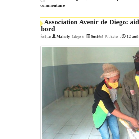
commentaire
Association Avenir de Diego: ai
bord
Écrit par
Catégorie :
Publication :
Maholy
Société
12 aoû