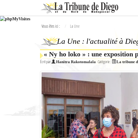
Ok
Vous êtes ici :
La Une
L'actualité à Diego Suarez
La Une : l'actualité à Di
La Une
« Ny ho loko » : une exposition 
Actualités
Écrit par
Catégorie :
Hanitra Rakotomalala
La tribune 
Élections 2018
Société
Editoriaux
Féminin
Sports
Santé