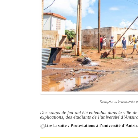
Sites touristiques
Diego Suarez Pratique
Adresses utiles
Vie pratique
Les Petites Annonces
La Tribune de Diego en PDF
Mon compte
Photo prise au lendemain des pr
Contacts
Des coups de feu ont été entendus dans la ville d
explications, des étudiants de l’université d’Antsi
Se connecter
Lire la suite : Protestations à l’université d’Antsi
Identifiant