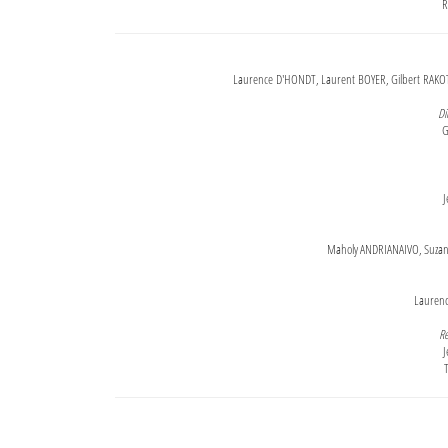
R
Laurence D'HONDT, Laurent BOYER, Gilbert RAKOT
Di
G
J
Maholy ANDRIANAIVO, Suzanne
Lauren
Re
J
T