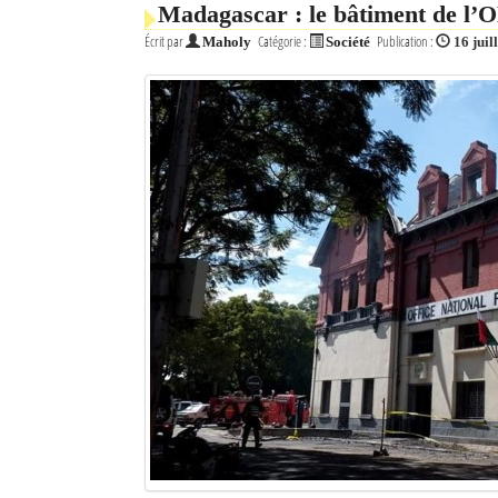
Madagascar : le bâtiment de l’O
Mot de passe
Écrit par
Catégorie :
Publication :
Maholy
Société
16 juil
Se souvenir de moi
Connexion
Identifiant oublié ?
Mot de passe oublié ?