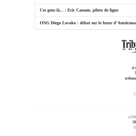
Ces gens là... : Eric Cassam, pilote de ligne
ONG Diego Lovako : débat sur le futur d’Antsiran
et 
T
tribu
5
LaTrib
SA
Ca