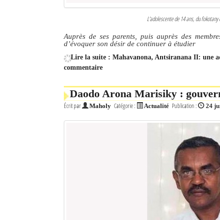
L'adolescente de 14 ans, du fokota
Auprès de ses parents, puis auprès des membres
d’évoquer son désir de continuer à étudier
Lire la suite : Mahavanona, Antsiranana II: une ad
commentaire
Daodo Arona Marisiky : gouve
Écrit par
Catégorie :
Publication :
Maholy
Actualité
24 ju