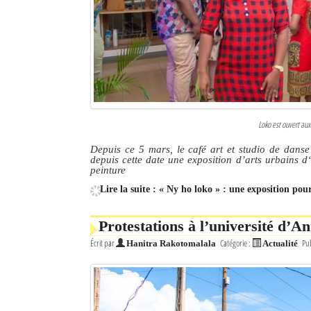
Culture
Economie
Brèves
Le Nord de Madagascar
Loko est ouvert aux
Avions
Depuis ce 5 mars, le café art et studio de danse 
depuis cette date une exposition d’arts urbains d‘
Météo
peinture
Lire la suite : « Ny ho loko » : une exposition pou
Marées
Le Port
Protestations à l’université d’An
Écrit par
Catégorie :
Pub
Hanitra Rakotomalala
Actualité
La Ville
L'actualité du tourisme
Histoire