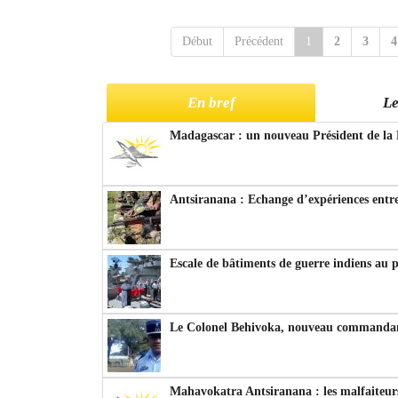
Début
Précédent
1
2
3
4
En bref
Le
Madagascar : un nouveau Président de la 
Antsiranana : Echange d’expériences entre
Escale de bâtiments de guerre indiens au 
Le Colonel Behivoka, nouveau commandant
Mahavokatra Antsiranana : les malfaiteurs