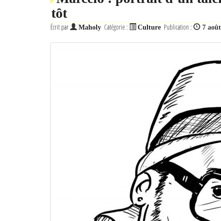
tôt
Écrit par
Catégorie :
Publication :
Maholy
Culture
7 aoû