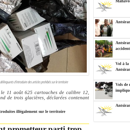
Mahavoka
Antsiran
Antsiran
accident
Vol à la
Antsira
inquants d’introduire des articles prohibés sur le territoire
Vols de
impliqu
le 11 août 625 cartouches de calibre 12,
nd de trois glacières, déclarées contenant
Antsira
oduites illégalement sur le territoire
nt prometteur parti trop