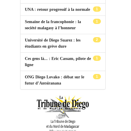
1
UNA : retour progressif à la normale
1
Semaine de la francophonie : la
société malagasy à l’honneur
2
Université de Diego Suarez : les
étudiants en grève dure
1
Ces gens là... : Eric Cassam, pilote de
ligne
1
ONG Diego Lovako : débat sur le
futur d’Antsiranana
La Tribune de Diego
et du Nord de Madagascar