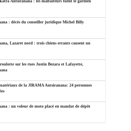
tra Antsiranana : les malfaiteurs tuent le gardien
ana : décès du conseiller juridique Michel Billy
ana, Lazaret nord : trois chiens errants causent un
 roulotte sur les rues Justin Bezara et Lafayette,
nana
 matériaux de la JIRAMA Antsiranana: 24 personnes
ées
nana : un voleur de moto placé en mandat de dépôt