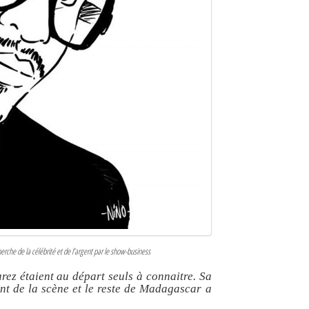
rche de la célébrité et de l’argent par le show-business
ez étaient au départ seuls à connaitre. Sa
t de la scène et le reste de Madagascar a