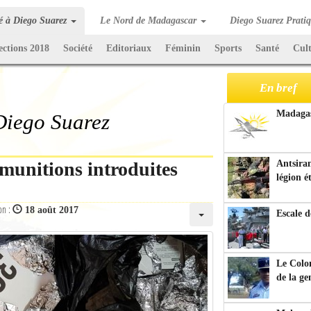
té à Diego Suarez
Le Nord de Madagascar
Diego Suarez Prati
ections 2018
Société
Editoriaux
Féminin
Sports
Santé
Cul
En bref
Madagasc
 Diego Suarez
unitions introduites
Antsiran
légion é
on :
18 août 2017
Escale d
Le Colo
de la g