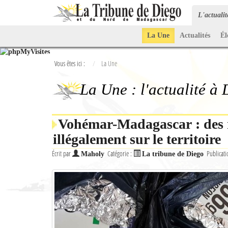
L'actuali
La Une
Actualités
Él
Vous êtes ici :
La Une
La Une : l'actualité à
Vohémar-Madagascar : des m
illégalement sur le territoire
Écrit par
Catégorie :
Publicati
Maholy
La tribune de Diego