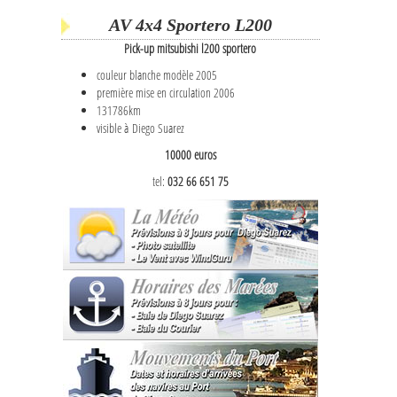
AV 4x4 Sportero L200
Pick-up mitsubishi l200 sportero
couleur blanche modèle 2005
première mise en circulation 2006
131786km
visible à Diego Suarez
10000 euros
tel:
032 66 651 75