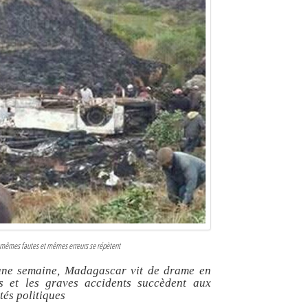
es mêmes fautes et mêmes erreurs se répètent
une semaine, Madagascar vit de drame en
s et les graves accidents succèdent aux
tés politiques