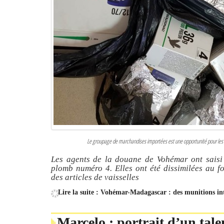
Le groupage de marchandises importées est une opportunité pour les dél
Les agents de la douane de Vohémar ont saisi 
plomb numéro 4. Elles ont été dissimilées au fo
des articles de vaisselles
Lire la suite : Vohémar-Madagascar : des munitions intr
Marcelo : portrait d’un tale