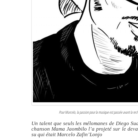
Pour Marcelo, la passion pour la musique est passée avant la reche
Un talent que seuls les mélomanes de Diego Suar
chanson Mama Jaombilo l’a projeté sur le devan
su qui était Marcelo Zafin’Lonjo