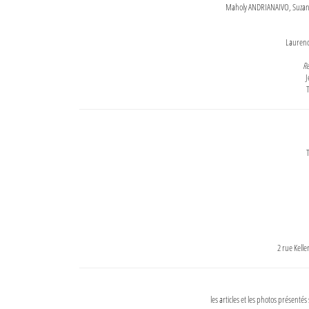
Maholy ANDRIANAIVO, Suzanne
Lauren
Re
J
T
T
2 rue Kell
les articles et les photos présentés