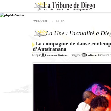
Ok
Vous êtes ici :
La Une
L'actualité à Diego Suarez
La Une : l'actualité à Di
La Une
La compagnie de danse contempo
Actualités
d’Antsiranana
Élections 2018
Écrit par
Catégorie :
Publication 
Cerveau Kotoson
Culture
Société
Editoriaux
Féminin
Sports
Santé