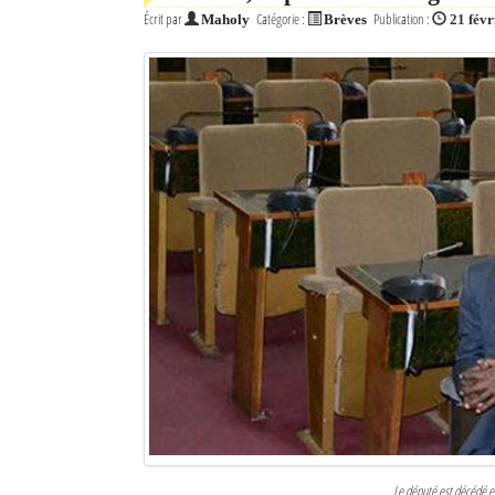
Écrit par
Catégorie :
Publication :
Maholy
Brèves
21 févr
Le député est décédé 