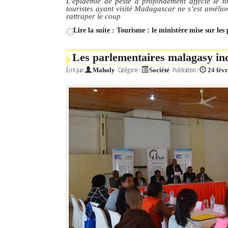
L’épidémie de peste a profondément affecté le 
touristes ayant visité Madagascar ne s’est amélio
rattraper le coup
Lire la suite : Tourisme : le ministère mise sur le
Les parlementaires malagasy inc
Écrit par
Catégorie :
Publication :
Maholy
Société
24 fév