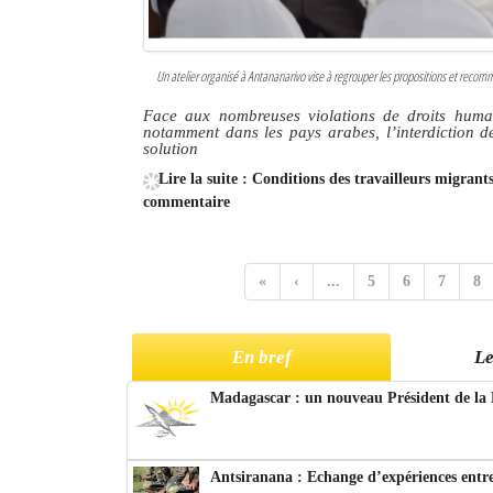
Un atelier organisé à Antananarivo vise à regrouper les propositions et recom
Face aux nombreuses violations de droits humain
notamment dans les pays arabes, l’interdiction de
solution
Lire la suite : Conditions des travailleurs migran
commentaire
«
‹
...
5
6
7
8
En bref
Le
Madagascar : un nouveau Président de la 
Antsiranana : Echange d’expériences entre