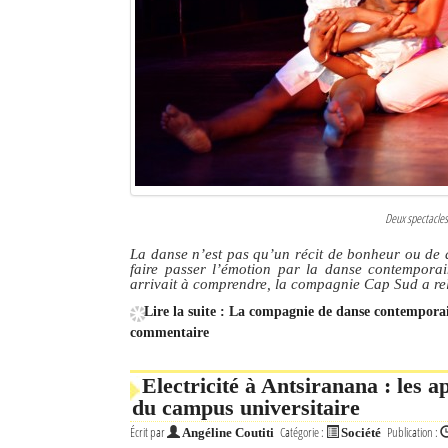
Culture
Economie
Brèves
Le Nord de Madagascar
Avions
Deux spectacle
Météo
La danse n’est pas qu’un récit de bonheur ou de d
faire passer l’émotion par la danse contempora
Marées
arrivait à comprendre, la compagnie Cap Sud a re
Lire la suite : La compagnie de danse contempora
Le Port
commentaire
La Ville
Electricité à Antsiranana : les
L'actualité du tourisme
du campus universitaire
Écrit par
Catégorie :
Publication :
Angéline Coutiti
Société
Histoire