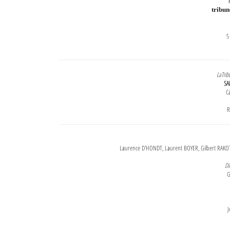
T
tribu
5
LaTrib
SA
Ca
R
Laurence D'HONDT, Laurent BOYER, Gilbert RAKOT
Di
G
J