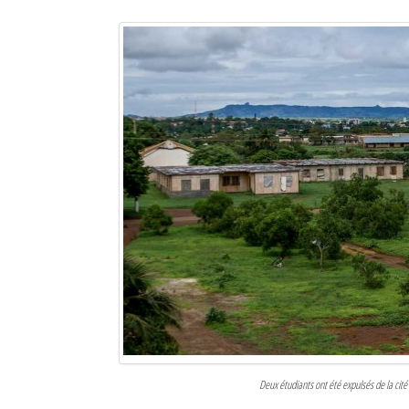
Sites touristiques
Diego Suarez Pratique
Adresses utiles
Vie pratique
Les Petites Annonces
La Tribune de Diego en PDF
Mon compte
Contacts
Se connecter
Identifiant
Deux étudiants ont été expulsés de la cité u