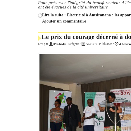
Pour préserver l'intégrité du transformateur d’éle
ont été évacués de la cité universitaire
Mot de passe
Lire la suite : Electricité à Antsiranana : les ap
Ajouter un commentaire
Se souvenir de moi
Le prix du courage décerné à do
Connexion
Écrit par
Catégorie :
Publication :
Maholy
Société
4 févri
Identifiant oublié ?
Mot de passe oublié ?