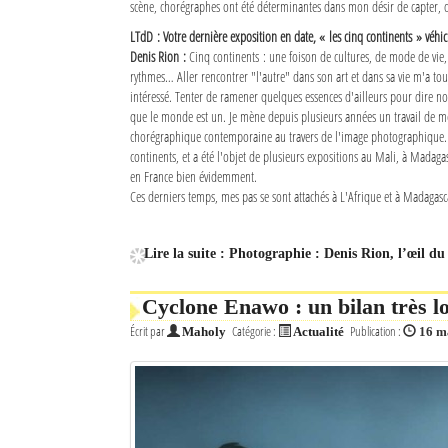
scène, chorégraphes ont été déterminantes dans mon désir de capter, d
LTdD : Votre dernière exposition en date, « les cinq continents » véhi
Denis Rion :
Cinq continents : une foison de cultures, de mode de vie,
rythmes… Aller rencontrer "l'autre" dans son art et dans sa vie m'a tou
intéressé. Tenter de ramener quelques essences d'ailleurs pour dire n
que le monde est un. Je mène depuis plusieurs années un travail de m
chorégraphique contemporaine au travers de l'image photographique. Ce
continents, et a été l'objet de plusieurs expositions au Mali, à Madaga
en France bien évidemment.
Ces derniers temps, mes pas se sont attachés à L'Afrique et à Madagasca
Lire la suite : Photographie : Denis Rion, l’œil du
Cyclone Enawo : un bilan très l
Écrit par
Catégorie :
Publication :
Maholy
Actualité
16 m