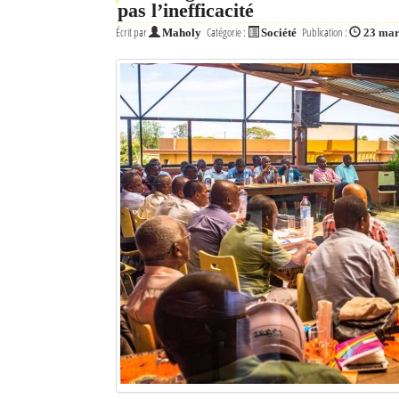
pas l’inefficacité
Écrit par
Catégorie :
Publication :
Maholy
Société
23 mar