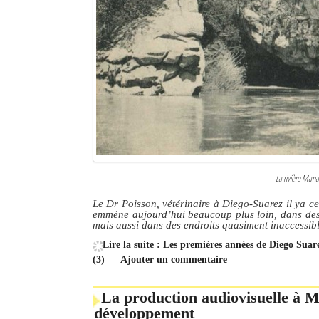
Culture
Economie
Brèves
Le Nord de Madagascar
Avions
Météo
La rivière Mana
Marées
Le Dr Poisson, vétérinaire à Diego-Suarez il ya cen
emmène aujourd’hui beaucoup plus loin, dans des r
mais aussi dans des endroits quasiment inaccessib
Le Port
Lire la suite : Les premières années de Diego Sua
La Ville
(3)
Ajouter un commentaire
L'actualité du tourisme
La production audiovisuelle à M
développement
Histoire