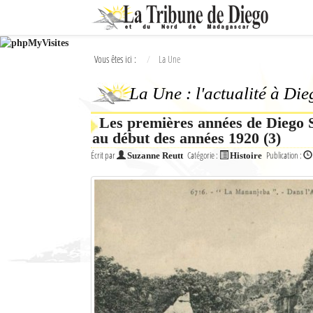
Ok
Vous êtes ici :
La Une
L'actualité à Diego Suarez
La Une : l'actualité à Di
La Une
Les premières années de Diego S
Actualités
au début des années 1920 (3)
Élections 2018
Écrit par
Catégorie :
Publication :
Suzanne Reutt
Histoire
Société
Editoriaux
Féminin
Sports
Santé