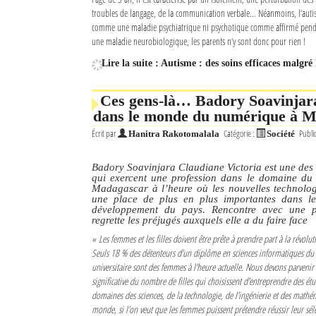
troubles de langage, de la communication verbale… Néanmoins, l’autis
comme une maladie psychiatrique ni psychotique comme affirmé pend
une maladie neurobiologique, les parents n’y sont donc pour rien !
Lire la suite : Autisme : des soins efficaces malgr
Ces gens-là… Badory Soavinjara
dans le monde du numérique à 
Écrit par
Catégorie :
Publi
Hanitra Rakotomalala
Société
Badory Soavinjara Claudiane Victoria est une des
qui exercent une profession dans le domaine du
Madagascar à l’heure où les nouvelles technolo
une place de plus en plus importantes dans le
développement du pays. Rencontre avec une p
regrette les préjugés auxquels elle a du faire face
« Les femmes et les filles doivent être prête à prendre part à la révol
Seuls 18 % des détenteurs d’un diplôme en sciences informatiques du 
universitaire sont des femmes à l’heure actuelle. Nous devons parvenir
significative du nombre de filles qui choisissent d’entreprendre des étu
domaines des sciences, de la technologie, de l’ingénierie et des mathé
monde, si l’on veut que les femmes puissent prétendre réussir leur sé