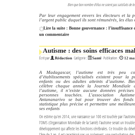
Bien que bon nombre d’élus ne soient pas satisfaits de le
Par leur engagement envers les électeurs et la po
l’argent public duquel ils sont rémunérés, les élus
Lire la suite : Bonne gouvernance : l’insuffisance d
un commentaire
Autisme : des soins efficaces m
Écrit par
Catégorie :
Publication :
Rédaction
Santé
12 ma
A Madagascar, l’autisme est très peu c
d’établissements spécialisés existent pour la 
enfants ou des adultes atteints d’autisme. B
célèbre chaque année la Journée Mondiale de
l’autisme, il n’existe aucune données précis
personnes touchées. L’association Auti
Antananarivo se bat pour trouver des fonds 
statistique plus précise et permettre une meilleu
ses enfants
On estime qu’en 2014, une naissance sur 100 est touchée par l’autis
l’OMS (Organisation Mondiale de la Santé) l’autisme serait un trouble
développement qui affecte les fonctions cérébrales. Ce trouble du dév
l’âge de 3 an, il est caractérisé par un isolement, une perturbation des 