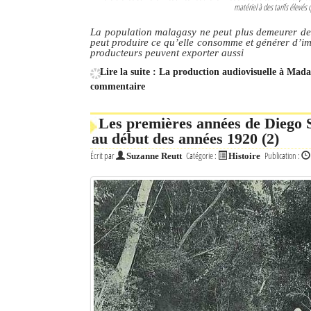
matériel à des tarifs élevés q
Mot de passe
La population malagasy ne peut plus demeurer de
peut produire ce qu’elle consomme et générer d’im
producteurs peuvent exporter aussi
Lire la suite : La production audiovisuelle à Mad
Se souvenir de moi
commentaire
Connexion
Les premières années de Diego S
Identifiant oublié ?
au début des années 1920 (2)
Écrit par
Catégorie :
Publication :
Suzanne Reutt
Histoire
Mot de passe oublié ?