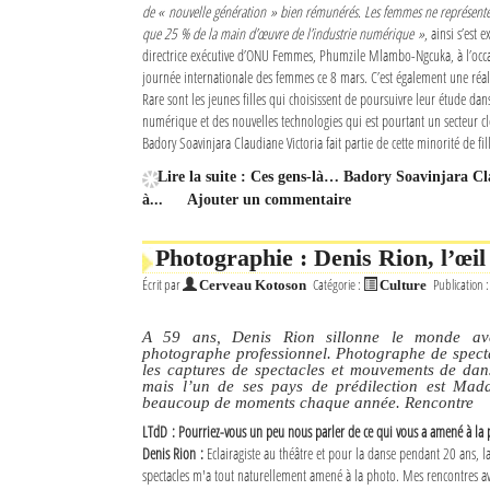
de « nouvelle génération » bien rémunérés. Les femmes ne représente
que 25 % de la main d’œuvre de l’industrie numérique »
, ainsi s’est 
directrice exécutive d’ONU Femmes, Phumzile Mlambo-Ngcuka, à l’occa
journée internationale des femmes ce 8 mars. C’est également une réal
Rare sont les jeunes filles qui choisissent de poursuivre leur étude da
numérique et des nouvelles technologies qui est pourtant un secteur cl
Badory Soavinjara Claudiane Victoria fait partie de cette minorité de fil
Lire la suite : Ces gens-là… Badory Soavinjara 
à...
Ajouter un commentaire
Photographie : Denis Rion, l’œil
Écrit par
Catégorie :
Publication 
Cerveau Kotoson
Culture
A 59 ans, Denis Rion sillonne le monde av
photographe professionnel. Photographe de specta
les captures de spectacles et mouvements de dans
mais l’un de ses pays de prédilection est Mad
beaucoup de moments chaque année. Rencontre
LTdD : Pourriez-vous un peu nous parler de ce qui vous a amené à la 
Denis Rion :
Eclairagiste au théâtre et pour la danse pendant 20 ans, l
spectacles m'a tout naturellement amené à la photo. Mes rencontres ave