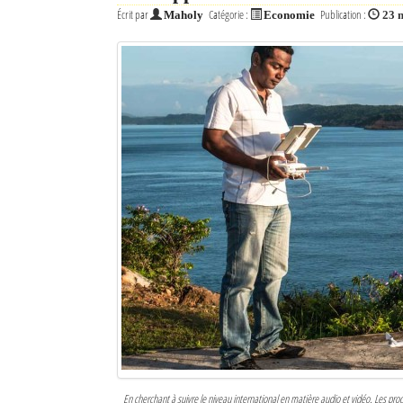
Écrit par
Catégorie :
Publication :
Maholy
Economie
23 
Sites touristiques
Diego Suarez Pratique
Adresses utiles
Vie pratique
Les Petites Annonces
La Tribune de Diego en PDF
Mon compte
Contacts
Se connecter
Identifiant
En cherchant à suivre le niveau international en matière audio et vidéo. Les pr