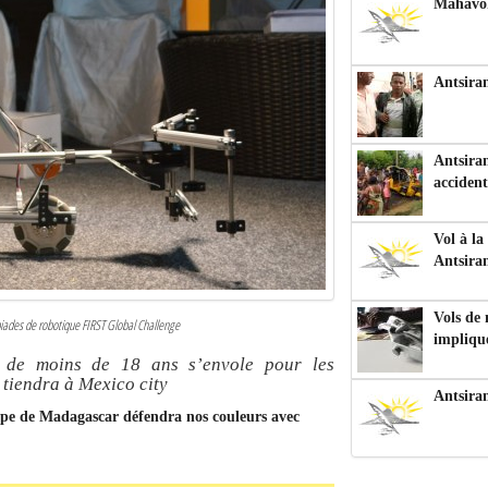
Mahavoka
Antsiran
Antsiran
accident
Vol à la
Antsira
Vols de
piades de robotique FIRST Global Challenge
impliqu
 de moins de 18 ans s’envole pour les
 tiendra à Mexico city
Antsira
uipe de Madagascar défendra nos couleurs avec