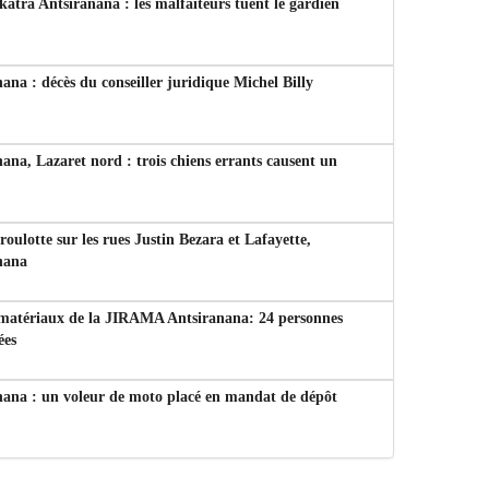
tra Antsiranana : les malfaiteurs tuent le gardien
ana : décès du conseiller juridique Michel Billy
ana, Lazaret nord : trois chiens errants causent un
 roulotte sur les rues Justin Bezara et Lafayette,
nana
 matériaux de la JIRAMA Antsiranana: 24 personnes
ées
nana : un voleur de moto placé en mandat de dépôt