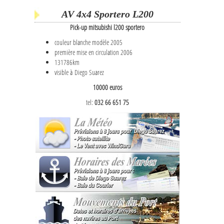
AV 4x4 Sportero L200
Pick-up mitsubishi l200 sportero
couleur blanche modèle 2005
première mise en circulation 2006
131786km
visible à Diego Suarez
10000 euros
tel:
032 66 651 75