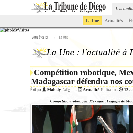
L'actuali
La Une
Actualités
Él
Vous êtes ici :
La Une
La Une : l'actualité à
Compétition robotique, Mex
Madagascar défendra nos co
Écrit par
Catégorie :
Publication :
Maholy
Actualité
12 a
Compétition robotique, Mexique : l’équipe de Ma