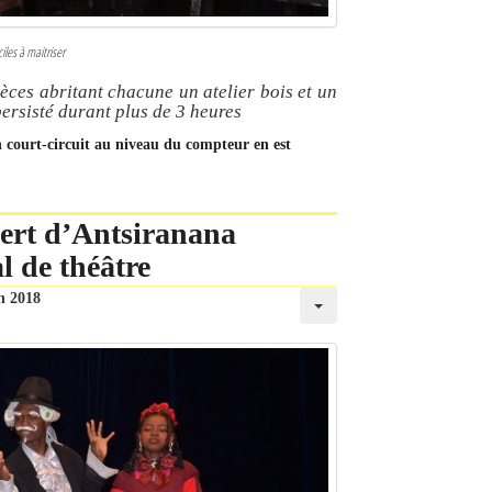
iles à maitriser
èces abritant chacune un atelier bois et un
persisté durant plus de 3 heures
n court-circuit au niveau du compteur en est
bert d’Antsiranana
l de théâtre
n 2018