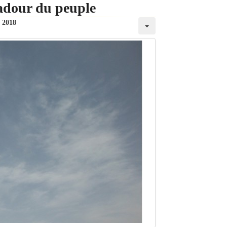
dour du peuple
t 2018