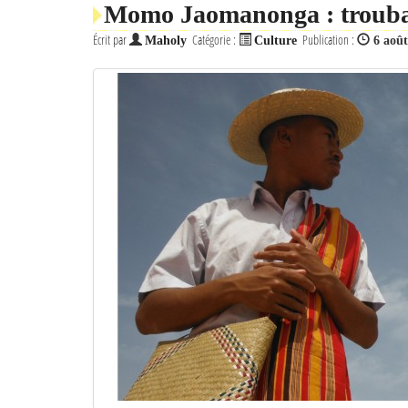
Momo Jaomanonga : trouba
Écrit par
Catégorie :
Publication :
Maholy
Culture
6 aoû