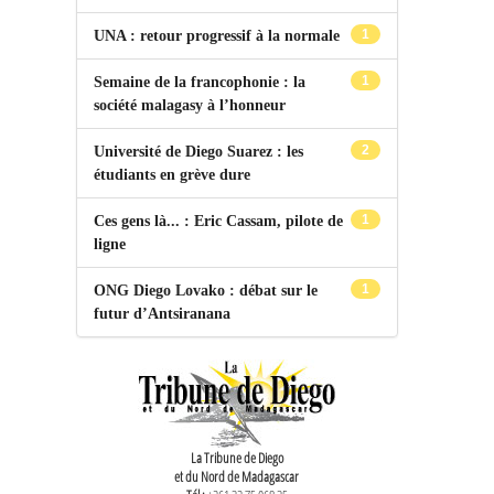
1
UNA : retour progressif à la normale
1
Semaine de la francophonie : la
société malagasy à l’honneur
2
Université de Diego Suarez : les
étudiants en grève dure
1
Ces gens là... : Eric Cassam, pilote de
ligne
1
ONG Diego Lovako : débat sur le
futur d’Antsiranana
La Tribune de Diego
et du Nord de Madagascar