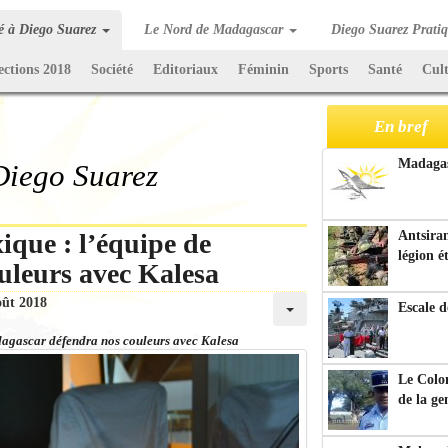
té à Diego Suarez
Le Nord de Madagascar
Diego Suarez Prati
ections 2018
Société
Editoriaux
Féminin
Sports
Santé
Cul
En bref
Madagasc
 Diego Suarez
ique : l’équipe de
Antsiran
légion é
uleurs avec Kalesa
oût 2018
Escale d
dagascar défendra nos couleurs avec Kalesa
Le Colo
de la g