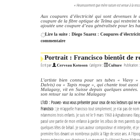
« Heureusement que mère nature est venue à la rescous
Aux coupures d’électricité qui sont devenues le 
coupure de la fibre optique de Telma qui restreint t
ajoutée une coupure d’eau généralisée pour les hab
Lire la suite : Diego Suarez : Coupures d’électric
commentaire
Portrait : Francisco bientôt de r
Écrit par
Catégorie :
Publication 
Cerveau Kotoson
Culture
L’artiste bien connu pour ses tubes « Viavy »
Dalvis) ou « Tapis rouge », qui chante tout aussi
Malagasy, vit en Suisse depuis quelques années. 
son retour sur la scène Malagasy
LTdD : Pouvez- vous vous présenter pour ceux de nos lecteurs qui ne v
Francisco :
Je m’appelle Francisco tout simplement, je n’ai pas de nom de
néanmoins trois enfants. Je suis né le 9 mars 1960 à Agnaborano Ifasy, 
passé une partie de mon enfance à garder les zébus de mes parents qui 
quelques têtes de bétail. Je suis auteur compositeur et interprète, et j
première fois devant un nombreux public à l’âge de seize ans. A l’époque, 
bonne mémoire, nos chanteurs à ce moment-là c’étaient Roger Mahazo