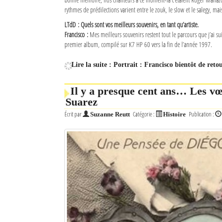
rythmes de prédilections varient entre le zouk, le slow et le salegy, mais
LTdD : Quels sont vos meilleurs souvenirs, en tant qu’artiste.
Francisco :
Mes meilleurs souvenirs restent tout le parcours que j’ai su
premier album, compilé sur K7 HP 60 vers la fin de l’année 1997.
Lire la suite : Portrait : Francisco bientôt de reto
Il y a presque cent ans… Les v
Suarez
Écrit par
Catégorie :
Publication :
Suzanne Reutt
Histoire