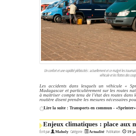
Un confort et une rapidité plébiscités : actuellement et ce malgré les traum
véhicule et les flottes des coo
Les accidents dans lesquels un véhicule
« Spr
Madagascar et particulièrement sur les routes nat
à maitriser compte tenu de l’état des routes dans l
routière disent prendre les mesures nécessaires pour 
Lire la suite : Transports en commun - «Sprinter»
Enjeux climatiques : place aux m
Écrit par
Catégorie :
Publication :
Maholy
Actualité
19 j