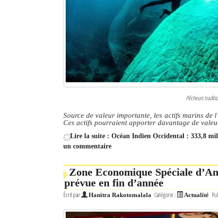
Culture
Economie
Brèves
Le Nord de Madagascar
Avions
Pêcheurs traditi
Source de valeur importante, les actifs marins de 
Météo
Ces actifs pourraient apporter davantage de valeur
Marées
Lire la suite : Océan Indien Occidental : 333,8 mil
un commentaire
Le Port
Zone Economique Spéciale d’And
La Ville
prévue en fin d’année
Écrit par
Catégorie :
Pub
L'actualité du tourisme
Hanitra Rakotomalala
Actualité
Histoire