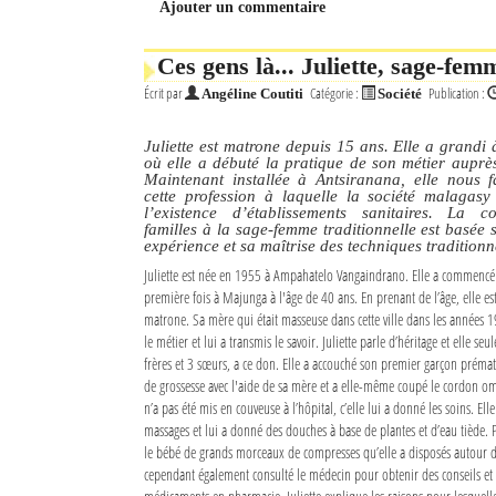
Ajouter un commentaire
Mot de passe
Ces gens là... Juliette, sage-fem
Écrit par
Catégorie :
Publication :
Angéline Coutiti
Société
Se souvenir de moi
Juliette est matrone depuis 15 ans. Elle a grand
Connexion
où elle a débuté la pratique de son métier auprè
Maintenant installée à Antsiranana, elle nous f
cette profession à laquelle la société malagasy
Identifiant oublié ?
l’existence d’établissements sanitaires. La c
familles à la sage-femme traditionnelle est basée 
expérience et sa maîtrise des techniques traditionn
Mot de passe oublié ?
Juliette est née en 1955 à Ampahatelo Vangaindrano. Elle a commencé
première fois à Majunga à l'âge de 40 ans. En prenant de l’âge, elle e
matrone. Sa mère qui était masseuse dans cette ville dans les années 1
le métier et lui a transmis le savoir. Juliette parle d’héritage et elle seu
frères et 3 sœurs, a ce don. Elle a accouché son premier garçon prém
de grossesse avec l'aide de sa mère et a elle-même coupé le cordon om
n’a pas été mis en couveuse à l’hôpital, c’elle lui a donné les soins. Ell
massages et lui a donné des douches à base de plantes et d’eau tiède. P
le bébé de grands morceaux de compresses qu’elle a disposés autour de 
cependant également consulté le médecin pour obtenir des conseils et 