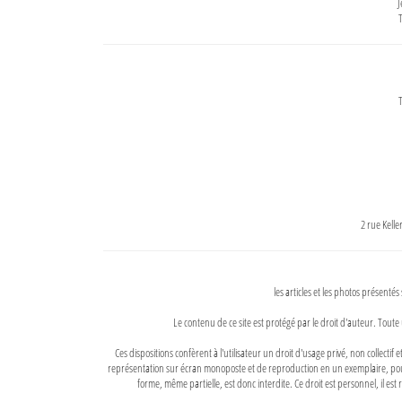
J
T
T
2 rue Kell
les articles et les photos présentés
Le contenu de ce site est protégé par le droit d'auteur. Toute 
Ces dispositions confèrent à l'utilisateur un droit d'usage privé, non collectif
représentation sur écran monoposte et de reproduction en un exemplaire, pour
forme, même partielle, est donc interdite. Ce droit est personnel, il est r