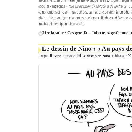
médicaments en pharmacie. Juliette explique les raisons pour lesquelle
appel aux matrones
« tout est question d’habitude et de confiance »
. 
complications et ne sont pas opérées. La matrone parvient à remédier 
place. Juliette souligne néanmoins que lorsqu’elle détecte d’éventuelles
médical et d’équipements adaptés.
Lire la suite : Ces gens là... Juliette, sage-femme t
Le dessin de Nino : « Au pays d
Écrit par
Catégorie :
Publication :
Nino
Le dessin de Nino