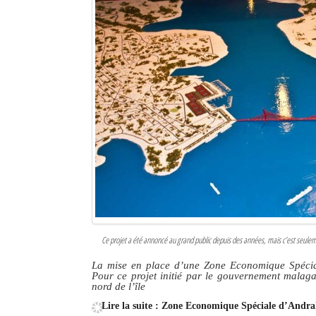
Sites touristiques
Diego Suarez Pratique
Adresses utiles
Vie pratique
Les Petites Annonces
La Tribune de Diego en PDF
Mon compte
Contacts
Ce projet a été annoncé au grand public depuis des années, mais c’est seuleme
La mise en place d’une Zone Economique Spéciale
Se connecter
Pour ce projet initié par le gouvernement malag
nord de l’île
Identifiant
Lire la suite : Zone Economique Spéciale d’Andrak