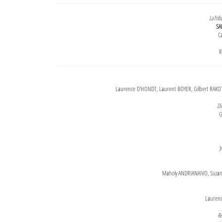
LaTrib
SA
Ca
R
Laurence D'HONDT, Laurent BOYER, Gilbert RAKOT
Di
G
J
Maholy ANDRIANAIVO, Suzanne
Lauren
Re