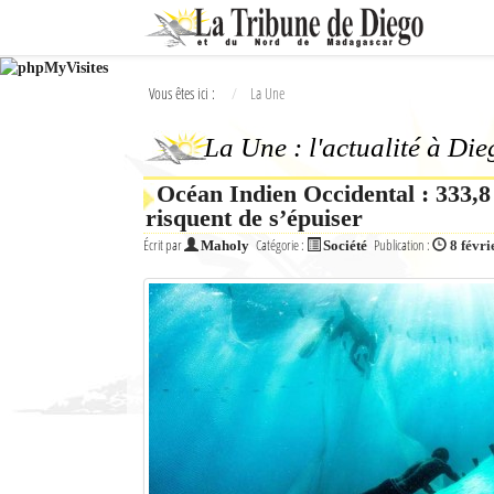
Ok
Vous êtes ici :
La Une
L'actualité à Diego Suarez
La Une : l'actualité à Di
La Une
Océan Indien Occidental : 333,8 
Actualités
risquent de s’épuiser
Élections 2018
Écrit par
Catégorie :
Publication :
Maholy
Société
8 févri
Société
Editoriaux
Féminin
Sports
Santé