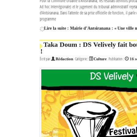
Pour la Commune Urbaine d’Antsiranana, les résultats définitifs procl
Ad hoc Interrégionale) et le jugement du tribunal administratif rejet
Mot de passe
d’Antsiranana. Dans l’attente de sa prise officielle de fonction, il parl
programme
Lire la suite : Mairie d’Antsiranana : « Une ville
Se souvenir de moi
Taka Doum : DS Velively fait bo
Connexion
!
Identifiant oublié ?
Écrit par
Catégorie :
Publication :
Rédaction
Culture
16 
Mot de passe oublié ?