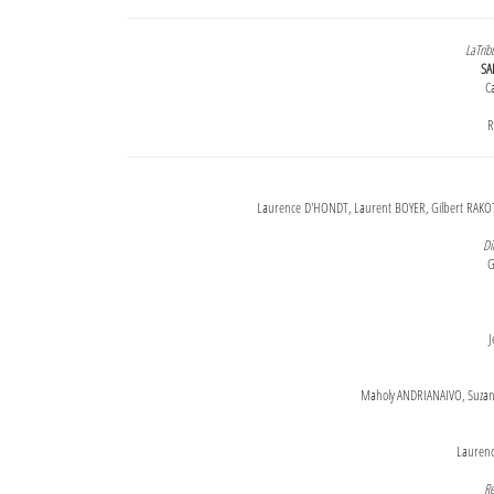
LaTrib
SA
Ca
R
Laurence D'HONDT, Laurent BOYER, Gilbert RAKOT
Di
G
J
Maholy ANDRIANAIVO, Suzanne
Lauren
Re