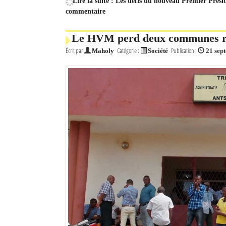
Lire la suite : Les défis du nouveau Premier Prés
commentaire
Le HVM perd deux communes rur
Écrit par
Catégorie :
Publication :
Maholy
Société
21 sep