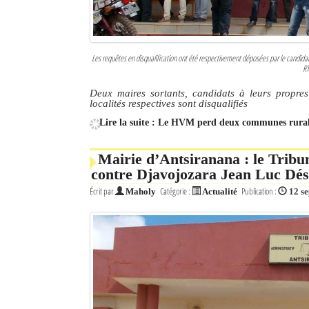
Les requêtes en disqualification ont été respectivement déposées par le candid
RT
Deux maires sortants, candidats à leurs propres
localités respectives sont disqualifiés
Lire la suite : Le HVM perd deux communes rural
Mairie d’Antsiranana : le Tribun
contre Djavojozara Jean Luc Dés
Écrit par
Catégorie :
Publication :
Maholy
Actualité
12 s