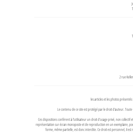
J
T
T
2 rue Kell
les articles et les photos présentés
Le contenu de ce site est protégé par le droit d'auteur. Toute 
Ces dispositions confèrent à l'utilisateur un droit d'usage privé, non collectif
représentation sur écran monoposte et de reproduction en un exemplaire, pour
forme, même partielle, est donc interdite. Ce droit est personnel, il est r