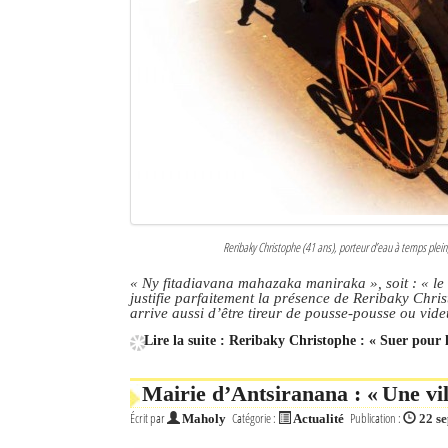
Culture
Economie
Brèves
Le Nord de Madagascar
Avions
Météo
Reribaky Christophe (41 ans), porteur d’eau à temps plein,
Marées
« Ny fitadiavana mahazaka maniraka », soit : « le
justifie parfaitement la présence de Reribaky Chris
arrive aussi d’être tireur de pousse-pousse ou vi
Le Port
Lire la suite : Reribaky Christophe : « Suer pour 
La Ville
Mairie d’Antsiranana : « Une vi
L'actualité du tourisme
Écrit par
Catégorie :
Publication :
Maholy
Actualité
22 s
Histoire