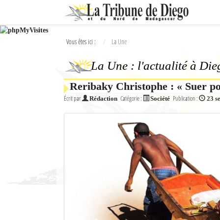
Ok
Vous êtes ici :
La Une
L'actualité à Diego Suarez
La Une : l'actualité à Di
La Une
Reribaky Christophe : « Suer po
Actualités
Écrit par
Catégorie :
Publication :
Rédaction
Société
23 s
Élections 2018
Société
Editoriaux
Féminin
Sports
Santé