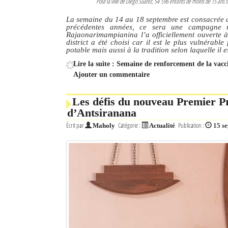
Pour la ville de Diego Suarez, 54 596 enfants de moins de 15 ans 
La semaine du 14 au 18 septembre est consacrée a
précédentes années, ce sera une campagne n
Rajaonarimampianina l’a officiellement ouverte 
district a été choisi car il est le plus vulnérabl
potable mais aussi à la tradition selon laquelle il e
Lire la suite : Semaine de renforcement de la vacc
Ajouter un commentaire
Les défis du nouveau Premier Pr
d’Antsiranana
Écrit par
Catégorie :
Publication :
Maholy
Actualité
15 s