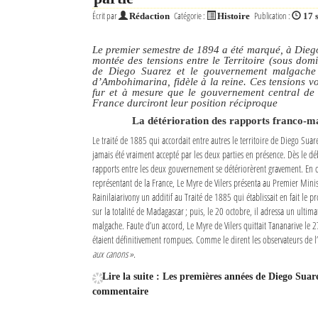
Écrit par
Catégorie :
Publication :
Rédaction
Histoire
17 
Le premier semestre de 1894 a été marqué, à Dieg
montée des tensions entre le Territoire (sous domi
de Diego Suarez et le gouvernement malgache 
d’Ambohimarina, fidèle à la reine. Ces tensions v
fur et à mesure que le gouvernement central de 
France durciront leur position réciproque
La détérioration des rapports franco-m
Le traité de 1885 qui accordait entre autres le territoire de Diego Suare
jamais été vraiment accepté par les deux parties en présence. Dès le d
rapports entre les deux gouvernement se détériorèrent gravement. En 
représentant de la France, Le Myre de Vilers présenta au Premier Mini
Rainilaiarivony un additif au Traité de 1885 qui établissait en fait le pr
sur la totalité de Madagascar ; puis, le 20 octobre, il adressa un ult
malgache. Faute d’un accord, Le Myre de Vilers quittait Tananarive le 2
étaient définitivement rompues. Comme le dirent les observateurs de 
aux canons ».
Lire la suite : Les premières années de Diego Suar
commentaire