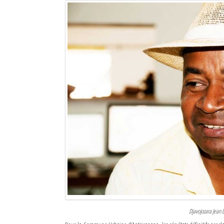
Sites touristiques
Diego Suarez Pratique
Adresses utiles
Vie pratique
Les Petites Annonces
La Tribune de Diego en PDF
Mon compte
Contacts
Se connecter
Identifiant
Djavojozara Jean 