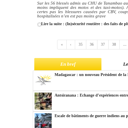
Sur les 56 blessés admis au CHU de Tanambao au moi
moins impliquent des motos et des taxi-motos). A
certes pas les blessures causées par CBV, coups
hospitalisées n’en est pas moins grave
Lire la suite : (In)sécurité routière : des faits de 
«
‹
35
36
37
38
...
En bref
Le
Madagascar : un nouveau Président de la 
Antsiranana : Echange d’expériences entre
Escale de bâtiments de guerre indiens au 