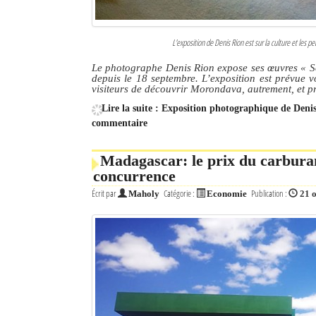
L'exposition de Denis Rion est sur la culture et les 
Le photographe Denis Rion expose ses œuvres « Sc
depuis le 18 septembre. L’exposition est prévue 
visiteurs de découvrir Morondava, autrement, et pr
Lire la suite : Exposition photographique de Denis
commentaire
Madagascar: le prix du carburant
concurrence
Écrit par
Catégorie :
Publication :
Maholy
Economie
21 