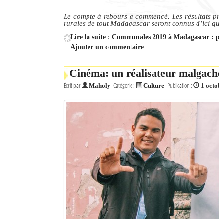
Culture
Le compte à rebours a commencé. Les résultats pr
rurales de tout Madagascar seront connus d’ici qu
Economie
Lire la suite : Communales 2019 à Madagascar : plu
Ajouter un commentaire
Brèves
Cinéma: un réalisateur malgache
Le Nord de Madagascar
Écrit par
Catégorie :
Publication :
Maholy
Culture
1 octo
Avions
Météo
Marées
Le Port
La Ville
L'actualité du tourisme
Histoire