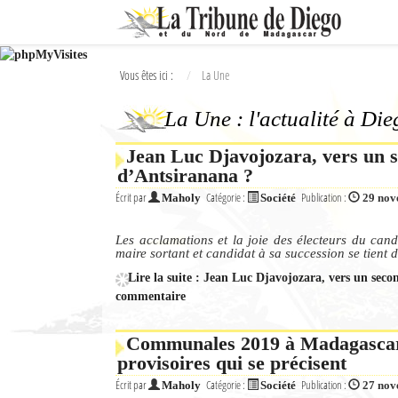
Ok
Vous êtes ici :
La Une
L'actualité à Diego Suarez
La Une : l'actualité à Di
La Une
Jean Luc Djavojozara, vers un s
Actualités
d’Antsiranana ?
Élections 2018
Écrit par
Catégorie :
Publication :
Maholy
Société
29 nov
Société
Les acclamations et la joie des électeurs du can
maire sortant et candidat à sa succession se tient di
Editoriaux
Lire la suite : Jean Luc Djavojozara, vers un seco
commentaire
Féminin
Communales 2019 à Madagascar :
Sports
provisoires qui se précisent
Santé
Écrit par
Catégorie :
Publication :
Maholy
Société
27 nov