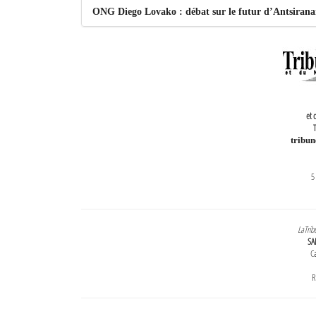
ONG Diego Lovako : débat sur le futur d’Antsiran
et 
T
tribu
5
LaTrib
SA
Ca
R