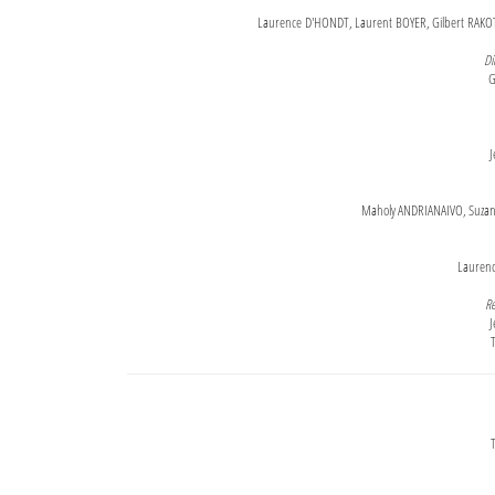
Laurence D'HONDT, Laurent BOYER, Gilbert RAKOT
Di
G
J
Maholy ANDRIANAIVO, Suzanne
Lauren
Re
J
T
T