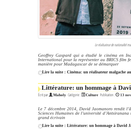
Sites touristiques
Diego Suarez Pratique
Adresses utiles
Le réalisateur de nationalité mal
Vie pratique
Geoffrey Gaspard qui a étudié le cinéma en In
International pour la représenter au BRICS film fe
Les Petites Annonces
manière pour Madagascar de se démarquer
Lire la suite : Cinéma: un réalisateur malgache au
La Tribune de Diego en PDF
Mon compte
Littérature: un hommage à Dav
Écrit par
Catégorie :
Publication :
Maholy
Culture
13 no
Contacts
Le 7 décembre 2014, David Jaomanoro rendit l’âm
Se connecter
Sciences Humaines de l’université d’Antsiranana t
grand écrivain
Identifiant
Lire la suite : Littérature: un hommage à David