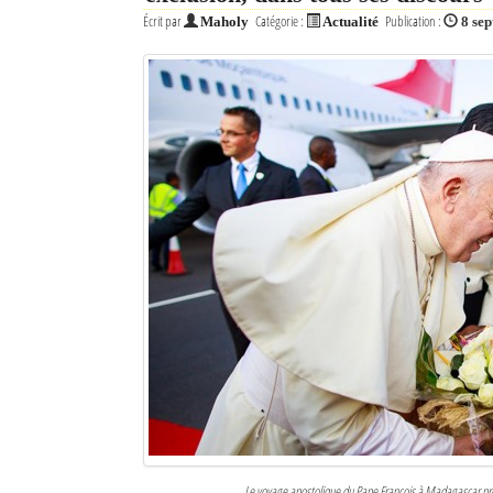
Écrit par
Catégorie :
Publication :
Maholy
Actualité
8 se
Le voyage apostolique du Pape François à Madagascar pr