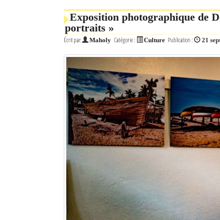
Exposition photographique de De
Mot de passe
portraits »
Écrit par
Catégorie :
Publication :
Maholy
Culture
21 se
Se souvenir de moi
Connexion
Identifiant oublié ?
Mot de passe oublié ?