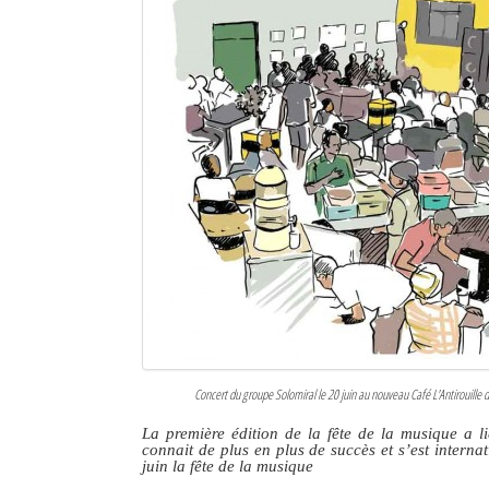
Sites touristiques
Diego Suarez Pratique
Adresses utiles
Vie pratique
Les Petites Annonces
La Tribune de Diego en PDF
Mon compte
Contacts
Concert du groupe Solomiral le 20 juin au nouveau Café L'Antirouille d
Se connecter
La première édition de la fête de la musique a l
connait de plus en plus de succès et s’est intern
Identifiant
juin la fête de la musique