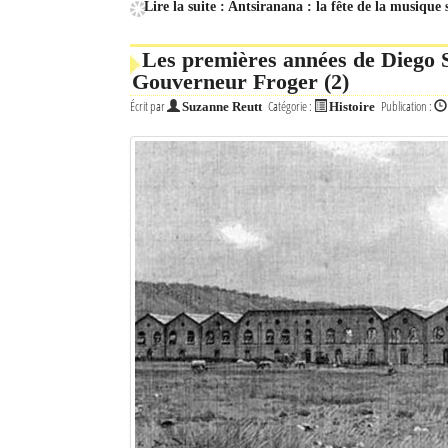
Lire la suite : Antsiranana : la fête de la musique 
Mot de passe
Les premières années de Diego S
Gouverneur Froger (2)
Se souvenir de moi
Écrit par
Catégorie :
Publication :
Suzanne Reutt
Histoire
Connexion
Identifiant oublié ?
Mot de passe oublié ?