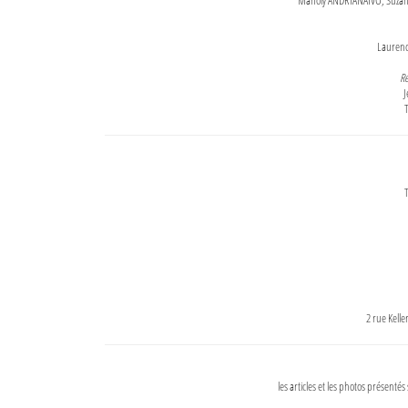
Maholy ANDRIANAIVO, Suzanne
Lauren
Re
J
T
T
2 rue Kell
les articles et les photos présentés