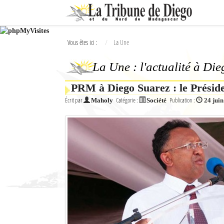
Ok
Vous êtes ici :
La Une
L'actualité à Diego Suarez
La Une : l'actualité à Di
La Une
PRM à Diego Suarez : le Préside
Actualités
Écrit par
Catégorie :
Publication :
Maholy
Société
24 jui
Élections 2018
Société
Editoriaux
Féminin
Sports
Santé