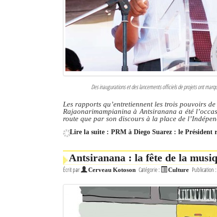
Culture
Economie
Brèves
Le Nord de Madagascar
Des inaugurations et des lancements officiels de projets ont marq
Avions
Les rapports qu’entretiennent les trois pouvoirs d
Rajaonarimampianina à Antsiranana a été l’occasio
Météo
route que par son discours à la place de l’Indépe
Lire la suite : PRM à Diego Suarez : le Président 
Marées
Le Port
Antsiranana : la fête de la musi
Écrit par
Catégorie :
Publication 
Cerveau Kotoson
Culture
La Ville
L'actualité du tourisme
Histoire