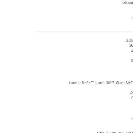
tribu
5
LaTrib
SA
Ca
R
Laurence D'HONDT, Laurent BOYER, Gilbert RAKOT
Di
G
J