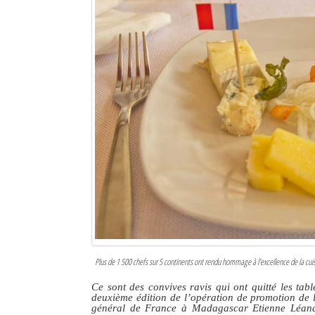
Sites touristiques
Diego Suarez Pratique
Adresses utiles
Vie pratique
Les Petites Annonces
La Tribune de Diego en PDF
Mon compte
Contacts
Plus de 1 500 chefs sur 5 continents ont rendu hommage à l’excellence de la cuis
Se connecter
Ce sont des convives ravis qui ont quitté les tab
Identifiant
deuxième édition de l’opération de promotion de
général de France à Madagascar Etienne Léandr