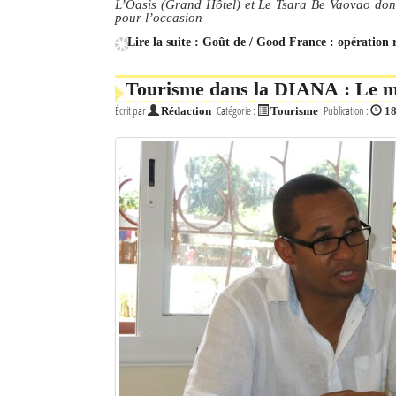
L’Oasis (Grand Hôtel) et Le Tsara Be Vaovao dont l
pour l’occasion
Mot de passe
Lire la suite : Goût de / Good France : opération 
Tourisme dans la DIANA : Le mi
Se souvenir de moi
Écrit par
Catégorie :
Publication :
Rédaction
Tourisme
18
Connexion
Identifiant oublié ?
Mot de passe oublié ?