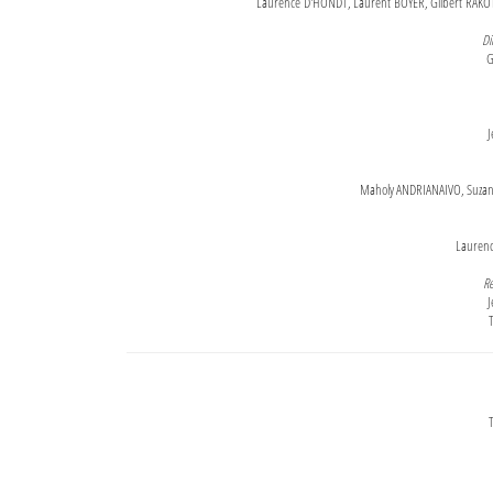
Laurence D'HONDT, Laurent BOYER, Gilbert RAKOT
Di
G
J
Maholy ANDRIANAIVO, Suzanne
Lauren
Re
J
T
T