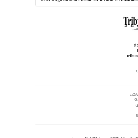
et 
T
tribu
5
LaTrib
SA
Ca
R