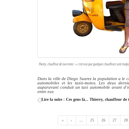
Thierry, chauffeur de taxi-moto :
« c’est vrai que quelques chauffeurs sont malpo
Dans la ville de Diego Suarez la population a le ch
automobiles et les taxis-motos. Les deux derni
auparavant conduit un taxi automobile avant d’e
entre eux
Lire la suite : Ces gens là... Thierry, chauffeur de
«
‹
...
25
26
27
28