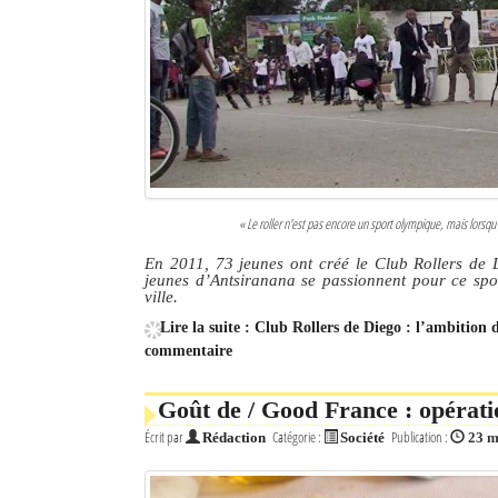
Culture
Economie
Brèves
Le Nord de Madagascar
Avions
« Le roller n'est pas encore un sport olympique, mais lorsqu
En 2011, 73 jeunes ont créé le Club Rollers de 
Météo
jeunes d’Antsiranana se passionnent pour ce sport
ville.
Marées
Lire la suite : Club Rollers de Diego : l’ambition 
commentaire
Le Port
La Ville
Goût de / Good France : opérati
Écrit par
Catégorie :
Publication :
Rédaction
Société
23 m
L'actualité du tourisme
Histoire