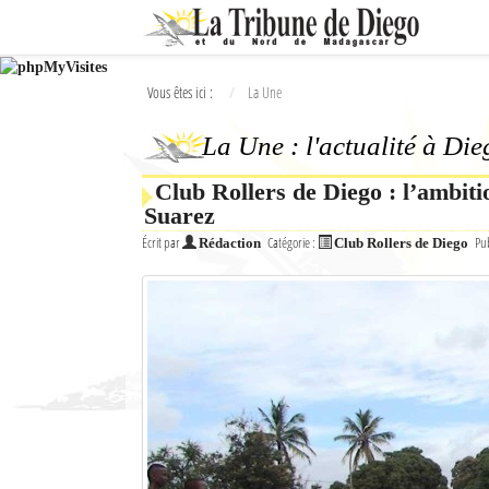
Ok
Vous êtes ici :
La Une
L'actualité à Diego Suarez
La Une : l'actualité à Di
La Une
Club Rollers de Diego : l’ambiti
Actualités
Suarez
Élections 2018
Écrit par
Catégorie :
Pub
Rédaction
Club Rollers de Diego
Société
Editoriaux
Féminin
Sports
Santé