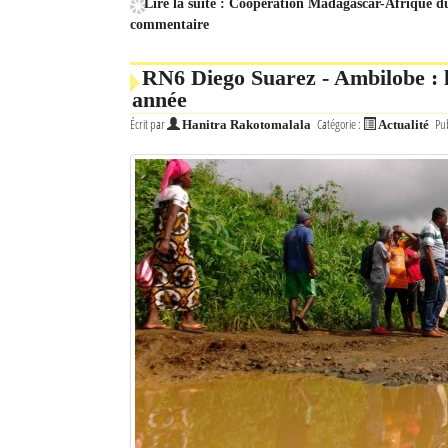
Lire la suite : Coopération Madagascar-Afrique du
commentaire
RN6 Diego Suarez - Ambilobe : la
année
Écrit par
Catégorie :
Pub
Hanitra Rakotomalala
Actualité