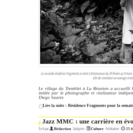
Culture
Economie
Brèves
Le Nord de Madagascar
Avions
Météo
La seconde résidence Fragments se tient à Antsiranana du 29 février au 9 mars. 
afin de constituer un ouvrage entr
Marées
Le village du Tremblet à La Réunion a accueilli
initiée par le photographe et réalisateur indép
Le Port
Diego Suarez
Lire la suite : Résidence Fragments pour la semai
La Ville
L'actualité du tourisme
Jazz MMC : une carrière en évol
Écrit par
Catégorie :
Publication :
Rédaction
Culture
25 f
Histoire