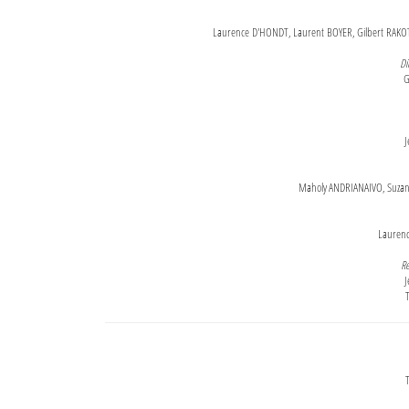
Laurence D'HONDT, Laurent BOYER, Gilbert RAKOT
Di
G
J
Maholy ANDRIANAIVO, Suzanne
Lauren
Re
J
T
T