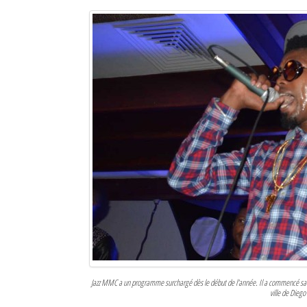
Sites touristiques
Diego Suarez Pratique
Adresses utiles
Vie pratique
Les Petites Annonces
La Tribune de Diego en PDF
Mon compte
Contacts
Se connecter
Jazz MMC a un programme surchargé dès le début de l'année. Il a commencé sa to
Identifiant
ville de Diego