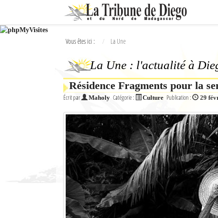
Ok
Vous êtes ici :
La Une
L'actualité à Diego Suarez
La Une : l'actualité à Di
La Une
Résidence Fragments pour la se
Actualités
Écrit par
Catégorie :
Publication :
Maholy
Culture
29 fév
Élections 2018
Société
Editoriaux
Féminin
Sports
Santé