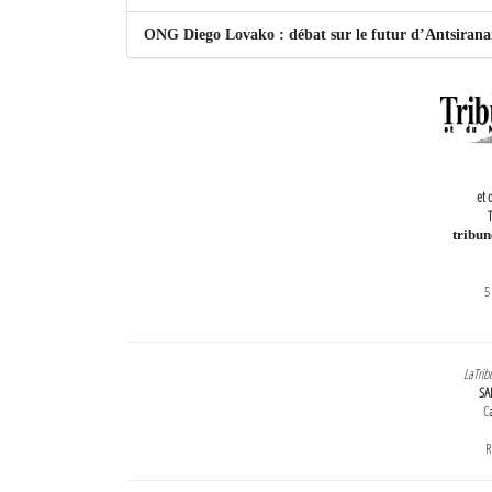
ONG Diego Lovako : débat sur le futur d’Antsiran
et 
T
tribu
5
LaTrib
SA
Ca
R