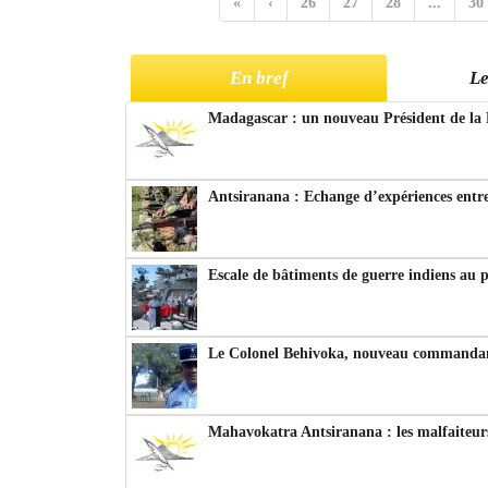
«
‹
26
27
28
...
30
En bref
Le
Madagascar : un nouveau Président de la 
Antsiranana : Echange d’expériences entre
Escale de bâtiments de guerre indiens au 
Le Colonel Behivoka, nouveau commandant
Mahavokatra Antsiranana : les malfaiteurs