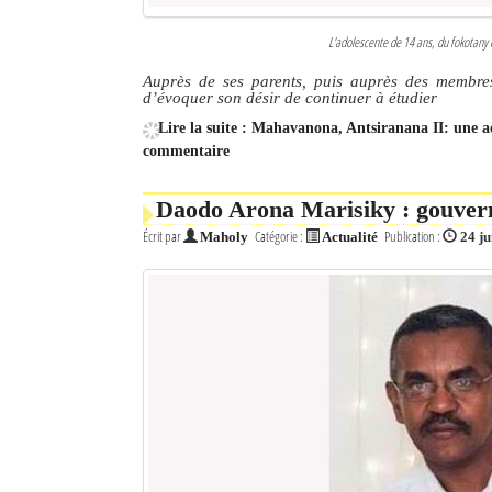
L'adolescente de 14 ans, du fokota
Auprès de ses parents, puis auprès des membres
d’évoquer son désir de continuer à étudier
Lire la suite : Mahavanona, Antsiranana II: une ad
commentaire
Daodo Arona Marisiky : gouve
Écrit par
Catégorie :
Publication :
Maholy
Actualité
24 ju