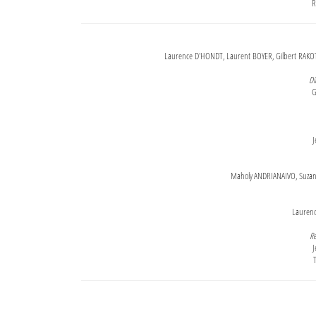
R
Laurence D'HONDT, Laurent BOYER, Gilbert RAKOT
Di
G
J
Maholy ANDRIANAIVO, Suzanne
Lauren
Re
J
T