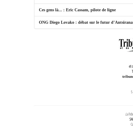
Ces gens là... : Eric Cassam, pilote de ligne
ONG Diego Lovako : débat sur le futur d’Antsiran
et 
T
tribu
5
LaTrib
SA
Ca