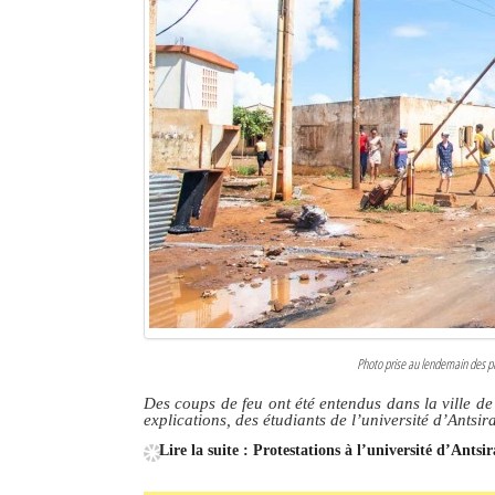
Sites touristiques
Diego Suarez Pratique
Adresses utiles
Vie pratique
Les Petites Annonces
La Tribune de Diego en PDF
Mon compte
Photo prise au lendemain des pr
Contacts
Des coups de feu ont été entendus dans la ville d
explications, des étudiants de l’université d’Antsi
Se connecter
Lire la suite : Protestations à l’université d’Antsi
Identifiant