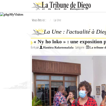
Ok
Vous êtes ici :
La Une
L'actualité à Diego Suarez
La Une : l'actualité à Di
La Une
« Ny ho loko » : une exposition 
Actualités
Écrit par
Catégorie :
Hanitra Rakotomalala
La tribune 
Élections 2018
Société
Editoriaux
Féminin
Sports
Santé