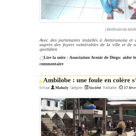
L’identification des bénéfi
Avec des partenaires installés à Antsiranana et à
auprès des foyers vulnérables de la ville et de s
quotidien
Lire la suite : Association Avenir de Diego: aider
commentaire
Ambilobe : une foule en colère s
Écrit par
Catégorie :
Publication :
Maholy
Société
17 fév