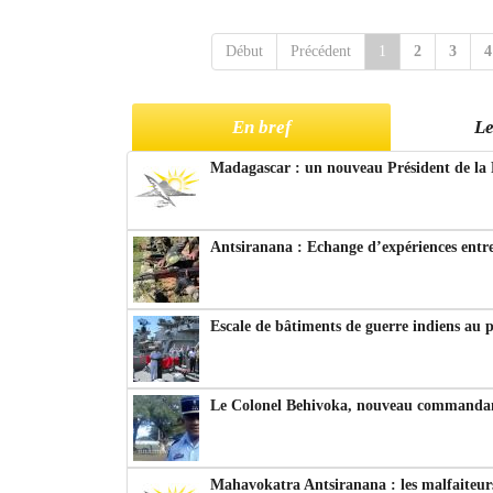
Début
Précédent
1
2
3
4
En bref
Le
Madagascar : un nouveau Président de la 
Antsiranana : Echange d’expériences entre
Escale de bâtiments de guerre indiens au 
Le Colonel Behivoka, nouveau commandant
Mahavokatra Antsiranana : les malfaiteurs