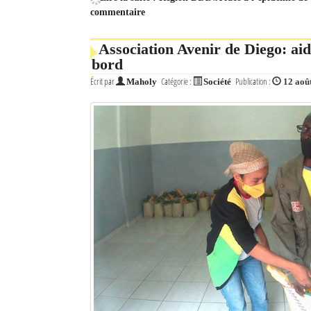
commentaire
Association Avenir de Diego: ai
bord
Écrit par
Catégorie :
Publication :
Maholy
Société
12 aoû