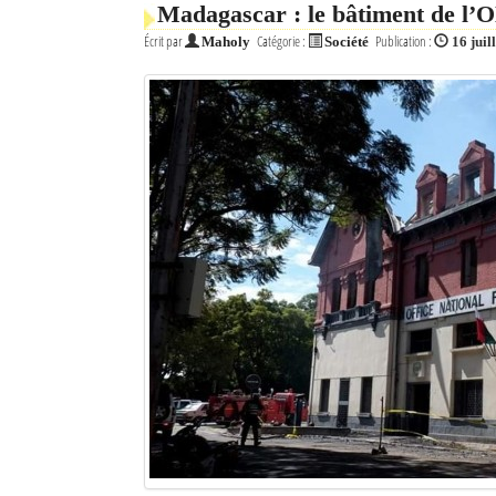
Madagascar : le bâtiment de l’O
Mot de passe
Écrit par
Catégorie :
Publication :
Maholy
Société
16 juil
Se souvenir de moi
Connexion
Identifiant oublié ?
Mot de passe oublié ?