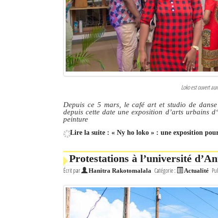
Culture
Economie
Brèves
Le Nord de Madagascar
Loko est ouvert aux
Avions
Depuis ce 5 mars, le café art et studio de danse 
depuis cette date une exposition d’arts urbains d‘
Météo
peinture
Lire la suite : « Ny ho loko » : une exposition pou
Marées
Le Port
Protestations à l’université d’An
Écrit par
Catégorie :
Pub
Hanitra Rakotomalala
Actualité
La Ville
L'actualité du tourisme
Histoire