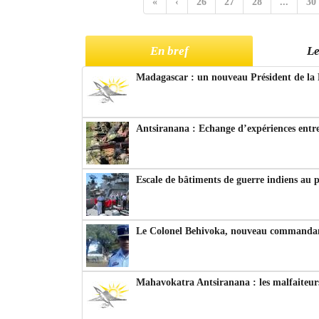
«
‹
26
27
28
...
30
En bref
Le
Madagascar : un nouveau Président de la 
Antsiranana : Echange d’expériences entre
Escale de bâtiments de guerre indiens au 
Le Colonel Behivoka, nouveau commandant
Mahavokatra Antsiranana : les malfaiteurs