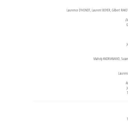
Laurence D'HONDT, Laurent BOYER, Gilbert RAKOT
Di
G
J
Maholy ANDRIANAIVO, Suzanne
Lauren
Re
J
T
T