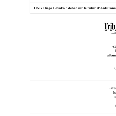
ONG Diego Lovako : débat sur le futur d’Antsiran
et 
T
tribu
5
LaTrib
SA
Ca
R