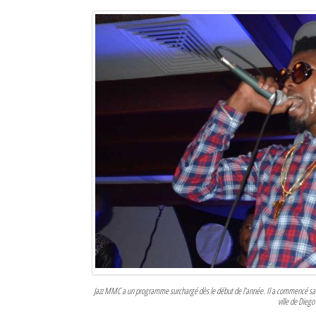
Sites touristiques
Diego Suarez Pratique
Adresses utiles
Vie pratique
Les Petites Annonces
La Tribune de Diego en PDF
Mon compte
Contacts
Se connecter
Jazz MMC a un programme surchargé dès le début de l'année. Il a commencé sa to
Identifiant
ville de Diego