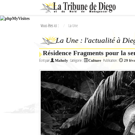
Ok
Vous êtes ici :
La Une
L'actualité à Diego Suarez
La Une : l'actualité à Di
La Une
Résidence Fragments pour la se
Actualités
Écrit par
Catégorie :
Publication :
Maholy
Culture
29 fév
Élections 2018
Société
Editoriaux
Féminin
Sports
Santé