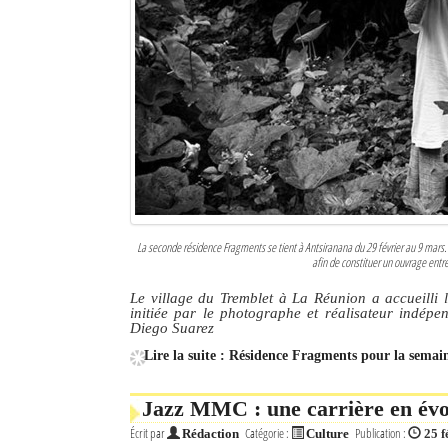
Culture
Economie
Brèves
Le Nord de Madagascar
Avions
Météo
La seconde résidence Fragments se tient à Antsiranana du 29 février au 9 mars. 
afin de constituer un ouvrage entr
Marées
Le village du Tremblet à La Réunion a accueilli
initiée par le photographe et réalisateur indép
Le Port
Diego Suarez
Lire la suite : Résidence Fragments pour la semai
La Ville
L'actualité du tourisme
Jazz MMC : une carrière en évol
Écrit par
Catégorie :
Publication :
Rédaction
Culture
25 f
Histoire