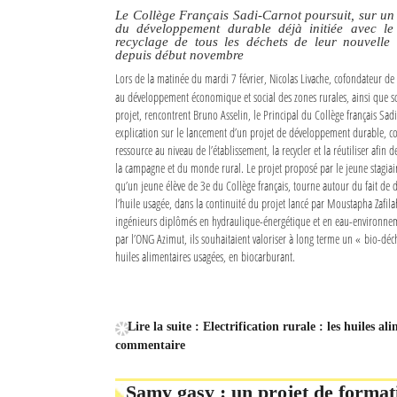
Le Collège Français Sadi-Carnot poursuit, sur un 
du développement durable déjà initiée avec le s
recyclage de tous les déchets de leur nouvelle 
depuis début novembre
Lors de la matinée du mardi 7 février, Nicolas Livache, cofondateur de 
au développement économique et social des zones rurales, ainsi que so
projet, rencontrent Bruno Asselin, le Principal du Collège français Sad
explication sur le lancement d’un projet de développement durable, con
ressource au niveau de l’établissement, la recycler et la réutiliser afin de
la campagne et du monde rural. Le projet proposé par le jeune stagiaire
qu’un jeune élève de 3e du Collège français, tourne autour du fait de
l’huile usagée, dans la continuité du projet lancé par Moustapha Zafil
ingénieurs diplômés en hydraulique-énergétique et en eau-environnem
par l’ONG Azimut, ils souhaitaient valoriser à long terme un « bio-déch
huiles alimentaires usagées, en biocarburant.
Lire la suite : Electrification rurale : les huiles a
commentaire
Samy gasy : un projet de format