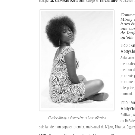
Écrit par
Catégorie :
Publication 
Cerveau Kotoson
Culture
Comme o
Mboty e
à ses é
une car
de Jaojo
qu’elle
LTdD : Pa
Mboty Cha
Antananari
me focalis
mention dr
Je ne suis
le moment,
interprète
moment.
LTdD : Pou
Mboty Cha
Sullivan, 
Charline Mboty, « Entre scène et bancs d’école »
du RnB de 
suis fan de mon papa en premier, mais aussi de N’java, Tiharea, D’gary