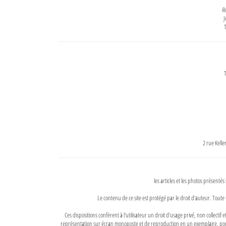
Re
J
T
T
2 rue Kell
les articles et les photos présentés
Le contenu de ce site est protégé par le droit d'auteur. Toute 
Ces dispositions confèrent à l'utilisateur un droit d'usage privé, non collectif
représentation sur écran monoposte et de reproduction en un exemplaire, pour