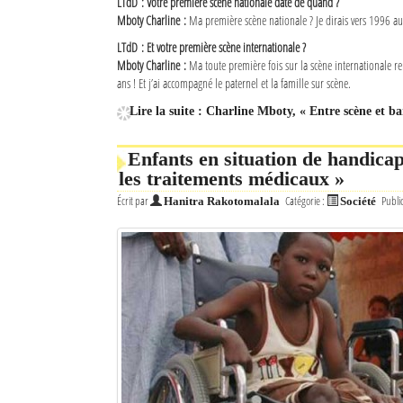
LTdD : Votre première scène nationale date de quand ?
Mboty Charline :
Ma première scène nationale ? Je dirais vers 1996 a
LTdD : Et votre première scène internationale ?
Mboty Charline :
Ma toute première fois sur la scène internationale r
ans ! Et j’ai accompagné le paternel et la famille sur scène.
Lire la suite : Charline Mboty, « Entre scène et ba
Enfants en situation de handicap
les traitements médicaux »
Écrit par
Catégorie :
Publi
Hanitra Rakotomalala
Société