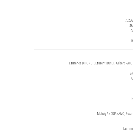
LaTrib
SA
Ca
R
Laurence D'HONDT, Laurent BOYER, Gilbert RAKOT
Di
G
J
Maholy ANDRIANAIVO, Suzanne
Lauren