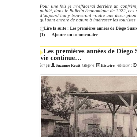
Pour une fois je m’effacerai derrière un confrère
publié, dans le Bulletin économique de 1922, ces 
Mot de passe
d’aujourd’hui y trouveront –outre une description d
qui sont encore de nature à intéresser les touristes
Lire la suite : Les premières années de Diego Sua
Se souvenir de moi
(1)
Ajouter un commentaire
Connexion
Les premières années de Diego Su
vie continue…
Identifiant oublié ?
Écrit par
Catégorie :
Publication :
Suzanne Reutt
Histoire
Mot de passe oublié ?