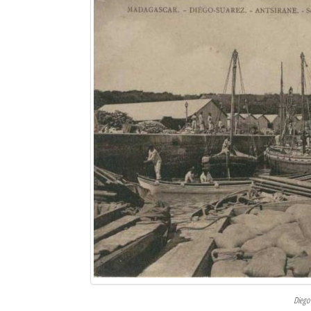
Sites touristiques
Diego Suarez Pratique
Adresses utiles
Vie pratique
Les Petites Annonces
La Tribune de Diego en PDF
Mon compte
Contacts
Se connecter
Identifiant
Diego 