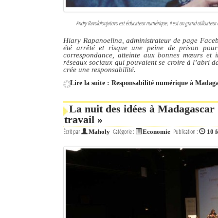
Andry Ravololonjatovo est éducateur numérique, il est un grand utilisateur 
Hiary Rapanoelina, administrateur de page Facebo
été arrêté et risque une peine de prison pour 
correspondance, atteinte aux bonnes mœurs et in
réseaux sociaux qui pouvaient se croire à l’abri d
crée une responsabilité.
Lire la suite : Responsabilité numérique à Madagasc
La nuit des idées à Madagascar :
travail »
Écrit par
Catégorie :
Publication :
Maholy
Economie
10 