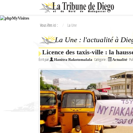
Ok
Vous êtes ici :
La Une
L'actualité à Diego Suarez
La Une : l'actualité à Di
La Une
Licence des taxis-ville : la haus
Actualités
Écrit par
Catégorie :
Pub
Hanitra Rakotomalala
Actualité
Élections 2018
Société
Editoriaux
Féminin
Sports
Santé