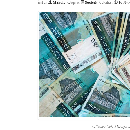
Écrit par
Catégorie :
Publication :
Maholy
Société
16 fév
« à l’heure actuelle, à Madagascar