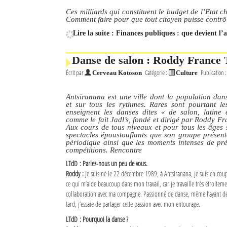
Ces milliards qui constituent le budget de l’Etat 
Comment faire pour que tout citoyen puisse contrôle
Lire la suite : Finances publiques : que devient l’
Danse de salon : Roddy France T
Écrit par
Catégorie :
Publication 
Cerveau Kotoson
Culture
Antsiranana est une ville dont la population da
et sur tous les rythmes. Rares sont pourtant le
enseignent les danses dites « de salon, latine 
comme le fait Jadl’s, fondé et dirigé par Roddy Fr
Aux cours de tous niveaux et pour tous les âges s
spectacles époustouflants que son groupe présen
périodique ainsi que les moments intenses de pr
compétitions. Rencontre
LTdD : Parlez-nous un peu de vous.
Roddy :
Je suis né le 22 décembre 1989, à Antsiranana, je suis en cou
ce qui m’aide beaucoup dans mon travail, car je travaille très étroitem
collaboration avec ma compagne. Passionné de danse, même l’ayant dé
tard, j’essaie de partager cette passion avec mon entourage.
LTdD : Pourquoi la danse ?