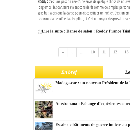
Roddy :
C’est une passion née d’une envie de quelque chose de nouve
longtemps, les danseurs étaient considérés comme de simples personn
sans but, alors que la danse pourrait constituer un métier. C’est un art 
beaucoup la beauté et la discipline, et c’est un moyen d’expression sans
Lire la suite : Danse de salon : Roddy France Tsia
«
‹
...
10
11
12
13
En bref
Le
Madagascar : un nouveau Président de la 
Antsiranana : Echange d’expériences entre
Escale de bâtiments de guerre indiens au 