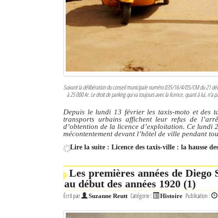
Culture
Economie
Brèves
Le Nord de Madagascar
Suivant la délibération du conseil municipale numéro 035/16/4/DS/CM du 21 décembr
à 25 000 Ar. Le droit de parking qui va toujours avec la licence, quant à lui, n’a
Avions
Depuis le lundi 13 février les taxis-moto et des t
Météo
transports urbains affichent leur refus de l’a
d’obtention de la licence d’exploitation. Ce lundi 20
mécontentement devant l’hôtel de ville pendant tou
Marées
Lire la suite : Licence des taxis-ville : la hausse d
Le Port
Les premières années de Diego S
La Ville
au début des années 1920 (1)
L'actualité du tourisme
Écrit par
Catégorie :
Publication :
Suzanne Reutt
Histoire
Histoire