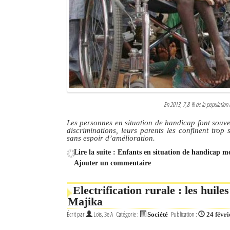
En 2013, 7,8 % de la population 
Les personnes en situation de handicap font souve
discriminations, leurs parents les confinent tro
sans espoir d’amélioration.
Lire la suite : Enfants en situation de handicap m
Ajouter un commentaire
Electrification rurale : les huile
Majika
Écrit par
Loïs, 3e A
Catégorie :
Publication :
Société
24 févr