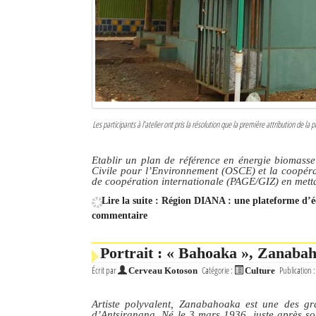
Les participants à l’atelier ont pris la résolution que la première attribution de 
Etablir un plan de référence en énergie biomasse
Civile pour l’Environnement (OSCE) et la coopér
de coopération internationale (PAGE/GIZ) en mett
Lire la suite : Région DIANA : une plateforme d’é
commentaire
Portrait : « Bahoaka », Zanaba
Écrit par
Catégorie :
Publication 
Cerveau Kotoson
Culture
Artiste polyvalent, Zanabahoaka est une des gra
d’Antsiranana. Né le 3 mars 1936, juste après s