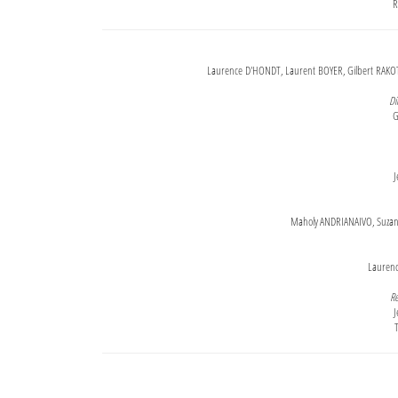
R
Laurence D'HONDT, Laurent BOYER, Gilbert RAKOT
Di
G
J
Maholy ANDRIANAIVO, Suzanne
Lauren
Re
J
T