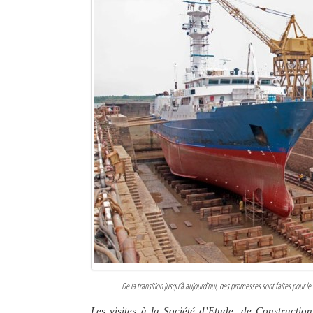
Sites touristiques
Diego Suarez Pratique
Adresses utiles
Vie pratique
Les Petites Annonces
La Tribune de Diego en PDF
Mon compte
Contacts
Se connecter
De la transition jusqu’à aujourd’hui, des promesses sont faites pour le
Identifiant
Les visites à la Société d’Etude, de Constructio