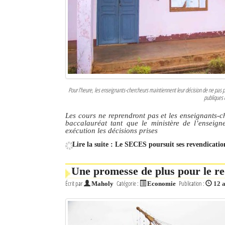
Culture
Economie
Brèves
Le Nord de Madagascar
Pour l’heure, les enseignants-chercheurs maintiennent leur décision de ne pas par
publiques 
Avions
Les cours ne reprendront pas et les enseignants-c
Météo
baccalauréat tant que le ministère de l’enseign
exécution les décisions prises
Marées
Lire la suite : Le SECES poursuit ses revendicatio
Le Port
Une promesse de plus pour le 
La Ville
Écrit par
Catégorie :
Publication :
Maholy
Economie
12 
L'actualité du tourisme
Histoire