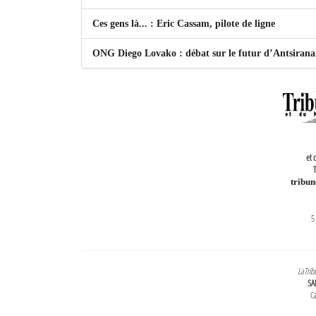
Ces gens là... : Eric Cassam, pilote de ligne
ONG Diego Lovako : débat sur le futur d’Antsiran
et 
T
tribu
5
LaTrib
SA
Ca