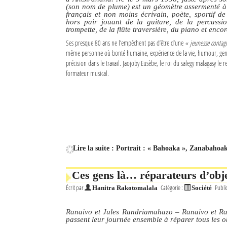
(son nom de plume) est un géomètre assermenté à l
français et non moins écrivain, poète, sportif d
hors pair jouant de la guitare, de la percussi
trompette, de la flûte traversière, du piano et encor
Ses presque 80 ans ne l’empêchent pas d’être d’une
« jeunesse contagi
même personne où bonté humaine, expérience de la vie, humour, gentil
précision dans le travail. Jaojoby Eusèbe, le roi du salegy malagasy l
formateur musical.
Lire la suite : Portrait : « Bahoaka », Zanabahoa
Ces gens là… réparateurs d’obje
Écrit par
Catégorie :
Publi
Hanitra Rakotomalala
Société
Ranaivo et Jules Randriamahazo – Ranaivo et Raz
passent leur journée ensemble à réparer tous les o