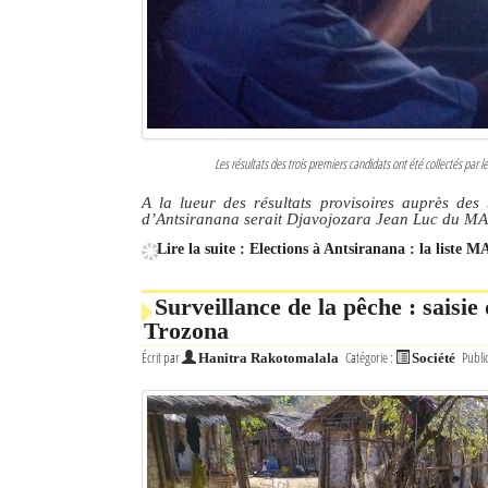
Les résultats des trois premiers candidats ont été collectés par 
A la lueur des résultats provisoires auprès des
d’Antsiranana serait Djavojozara Jean Luc du M
Lire la suite : Elections à Antsiranana : la liste
Surveillance de la pêche : saisie
Trozona
Écrit par
Catégorie :
Publi
Hanitra Rakotomalala
Société