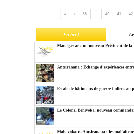
«
‹
38
...
40
41
42
En bref
Le
Madagascar : un nouveau Président de la 
Antsiranana : Echange d’expériences entre
Escale de bâtiments de guerre indiens au 
Le Colonel Behivoka, nouveau commandant
Mahavokatra Antsiranana : les malfaiteurs