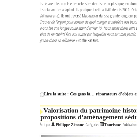
Ils réparent les objets et les ustensiles de cuisine en plastique, en alu
les retapant, les adaptant. Ils pratiquent cette activité depuis 2010. O
Vakinakaratra), ils ont traversé Madagascar dans sa grande longueur p
Trouver de l’argent pour acheter de quoi manger et satisfaire nos besoi
avons fait une longue route avant d’arriver ici. Nous avons choisi cette v
plus de rentabilité face aux autres par lesquelles nous sommes passés.
grand-chose en définitive »
confie Ranaivo.
Lire la suite : Ces gens là… réparateurs d’objets e
Valorisation du patrimoine histo
propositions d’aménagement sédu
Écrit par
Catégorie :
Publication
Philippe Zénone
Tourisme