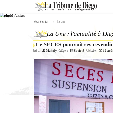
Ok
Vous êtes ici :
La Une
L'actualité à Diego Suarez
La Une : l'actualité à Di
La Une
Le SECES poursuit ses revendic
Actualités
Écrit par
Catégorie :
Publication :
Maholy
Société
12 aoû
Élections 2018
Société
Editoriaux
Féminin
Sports
Santé