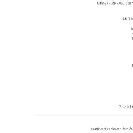
Maholy ANDRIANAIVO, Suzanne
Lauren
Re
J
T
T
2 rue Kell
les articles et les photos présentés