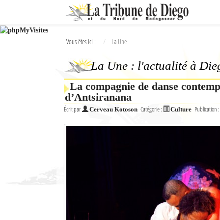
Ok
Vous êtes ici :
La Une
L'actualité à Diego Suarez
La Une : l'actualité à Di
La Une
La compagnie de danse contempo
Actualités
d’Antsiranana
Élections 2018
Écrit par
Catégorie :
Publication 
Cerveau Kotoson
Culture
Société
Editoriaux
Féminin
Sports
Santé