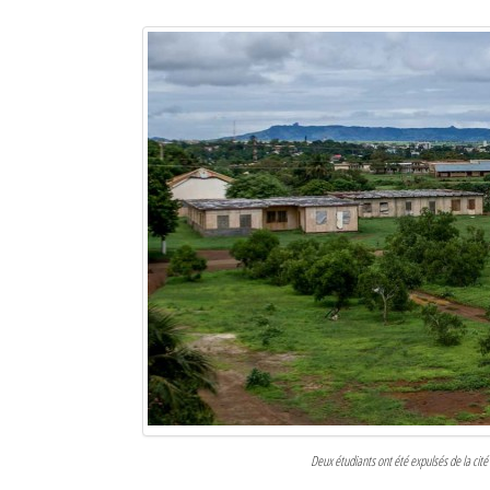
Sites touristiques
Diego Suarez Pratique
Adresses utiles
Vie pratique
Les Petites Annonces
La Tribune de Diego en PDF
Mon compte
Contacts
Se connecter
Identifiant
Deux étudiants ont été expulsés de la cité u