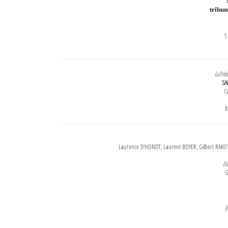
T
tribu
5
LaTrib
SA
Ca
R
Laurence D'HONDT, Laurent BOYER, Gilbert RAKOT
Di
G
J