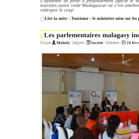
L’épidémie de peste a profondément affecté le 
touristes ayant visité Madagascar ne s’est amélio
rattraper le coup
Lire la suite : Tourisme : le ministère mise sur le
Les parlementaires malagasy inc
Écrit par
Catégorie :
Publication :
Maholy
Société
24 fév