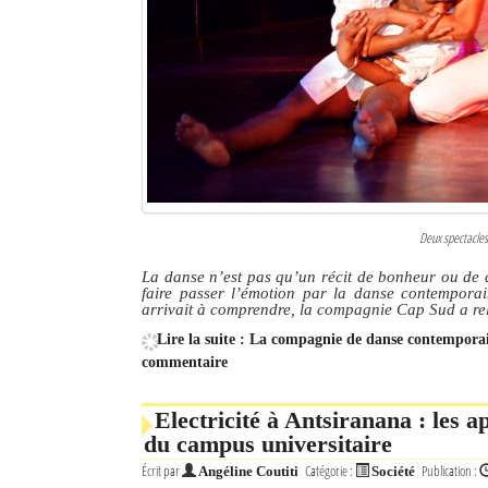
Culture
Economie
Brèves
Le Nord de Madagascar
Avions
Deux spectacle
Météo
La danse n’est pas qu’un récit de bonheur ou de d
faire passer l’émotion par la danse contempora
Marées
arrivait à comprendre, la compagnie Cap Sud a re
Lire la suite : La compagnie de danse contempora
Le Port
commentaire
La Ville
Electricité à Antsiranana : les
L'actualité du tourisme
du campus universitaire
Écrit par
Catégorie :
Publication :
Angéline Coutiti
Société
Histoire