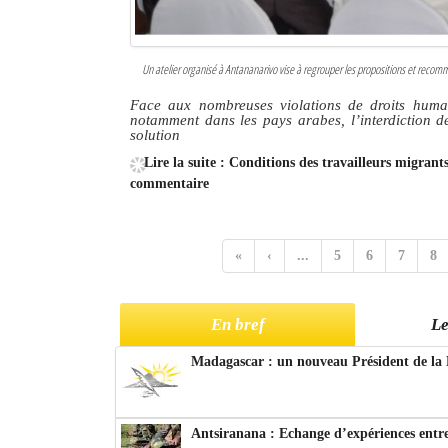
Un atelier organisé à Antananarivo vise à regrouper les propositions et recom
Face aux nombreuses violations de droits humain
notamment dans les pays arabes, l’interdiction de
solution
Lire la suite : Conditions des travailleurs migran
commentaire
«
‹
...
5
6
7
8
En bref
Le
Madagascar : un nouveau Président de la 
Antsiranana : Echange d’expériences entre