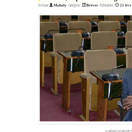
Écrit par
Catégorie :
Publication :
Maholy
Brèves
21 févr
Le député est décédé 