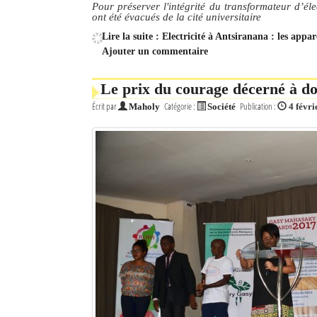
Pour préserver l'intégrité du transformateur d’éle
ont été évacués de la cité universitaire
Mot de passe
Lire la suite : Electricité à Antsiranana : les ap
Ajouter un commentaire
Se souvenir de moi
Le prix du courage décerné à do
Connexion
Écrit par
Catégorie :
Publication :
Maholy
Société
4 févri
Identifiant oublié ?
Mot de passe oublié ?