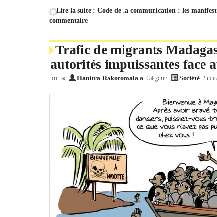
Lire la suite : Code de la communication : les manifes
commentaire
Trafic de migrants Madagas
autorités impuissantes face 
Écrit par
Catégorie :
Public
Hanitra Rakotomalala
Société