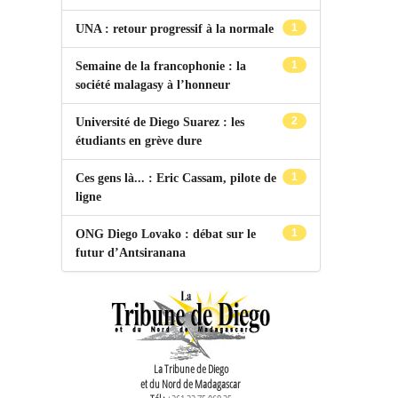
1
UNA : retour progressif à la normale
1
Semaine de la francophonie : la
société malagasy à l’honneur
2
Université de Diego Suarez : les
étudiants en grève dure
1
Ces gens là... : Eric Cassam, pilote de
ligne
1
ONG Diego Lovako : débat sur le
futur d’Antsiranana
La Tribune de Diego
et du Nord de Madagascar