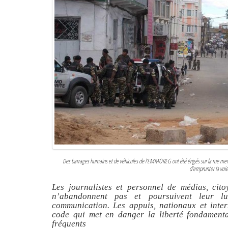
Des barrages humains et de véhicules de l’EMMOREG ont été érigés sur la rue men
d’emprunter la voi
Les journalistes et personnel de médias, cito
n’abandonnent pas et poursuivent leur l
communication. Les appuis, nationaux et inter
code qui met en danger la liberté fondamenta
fréquents