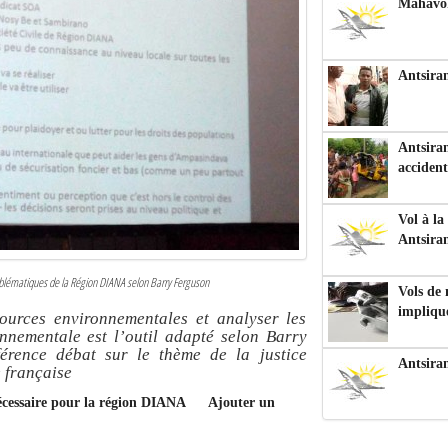
Mahavoka
Antsiran
Antsiran
accident
Vol à la
Antsira
roblématiques de la Région DIANA selon Barry Ferguson
Vols de
impliqu
sources environnementales et analyser les
onnementale est l’outil adapté selon Barry
érence débat sur le thème de la justice
Antsira
e française
nécessaire pour la région DIANA
Ajouter un