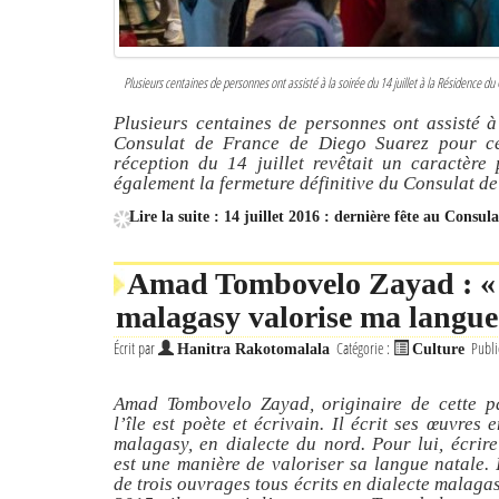
Plusieurs centaines de personnes ont assisté à la soirée du 14 juillet à la Résidence du
Plusieurs centaines de personnes ont assisté à
Consulat de France de Diego Suarez pour célé
réception du 14 juillet revêtait un caractère 
également la fermeture définitive du Consulat d
Lire la suite : 14 juillet 2016 : dernière fête au Consu
Amad Tombovelo Zayad : 
malagasy valorise ma langue
Écrit par
Catégorie :
Publi
Hanitra Rakotomalala
Culture
Amad Tombovelo Zayad, originaire de cette p
l’île est poète et écrivain. Il écrit ses œuvres 
malagasy, en dialecte du nord. Pour lui, écrir
est une manière de valoriser sa langue natale. I
de trois ouvrages tous écrits en dialecte malaga