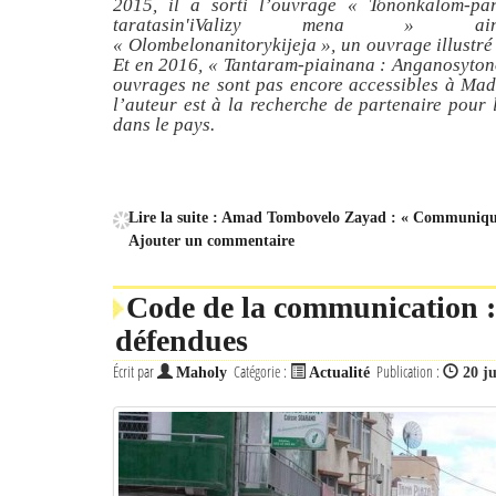
2015, il a sorti l’ouvrage
« Tononkalom-par
taratasin'iValizy mena »
ain
« Olombelonanitorykijeja »
, un ouvrage illustré
Et en 2016,
« Tantaram-piainana : Anganosyton
ouvrages ne sont pas encore accessibles à Ma
l’auteur est à la recherche de partenaire pour 
dans le pays.
Lire la suite : Amad Tombovelo Zayad : « Communique
Ajouter un commentaire
Code de la communication : 
défendues
Écrit par
Catégorie :
Publication :
Maholy
Actualité
20 ju