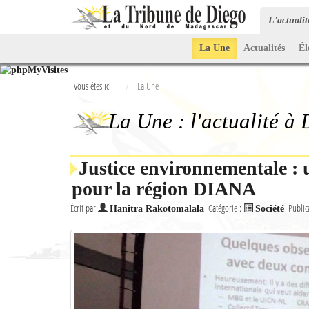
L'actuali
La Une
Actualités
Él
Vous êtes ici :
La Une
La Une : l'actualité à
Justice environnementale : 
pour la région DIANA
Écrit par
Catégorie :
Public
Hanitra Rakotomalala
Société