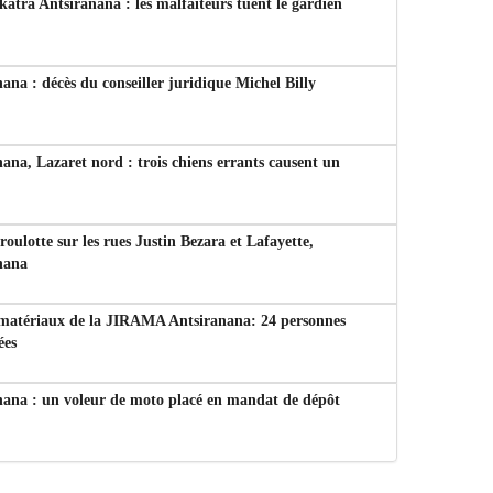
tra Antsiranana : les malfaiteurs tuent le gardien
ana : décès du conseiller juridique Michel Billy
ana, Lazaret nord : trois chiens errants causent un
 roulotte sur les rues Justin Bezara et Lafayette,
nana
 matériaux de la JIRAMA Antsiranana: 24 personnes
ées
nana : un voleur de moto placé en mandat de dépôt