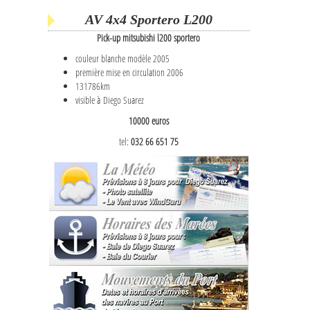
AV 4x4 Sportero L200
Pick-up mitsubishi l200 sportero
couleur blanche modèle 2005
première mise en circulation 2006
131786km
visible à Diego Suarez
10000 euros
tel:
032 66 651 75