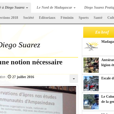
té à Diego Suarez
Le Nord de Madagascar
Diego Suarez Prati
ections 2018
Société
Editoriaux
Féminin
Sports
Santé
Cul
En bref
Madagasc
 Diego Suarez
une notion nécessaire
Antsiran
légion é
ation :
27 juillet 2016
Escale d
Le Colo
de la g