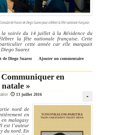
 Consulat de France de Diego Suarez pour célébrer la fête nationale française.
 la soirée du 14 juillet à la Résidence du
brer la fête nationale française. Cette
particulier cette année car elle marquait
e Diego Suarez
lat de Diego Suarez
Ajouter un commentaire
« Communiquer en
 natale »
cation :
13 juillet 2016
artie nord de
entièrement en
e en malagasy
l est l’auteur
sy du nord. En