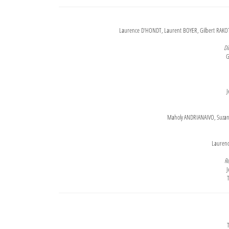
Laurence D'HONDT, Laurent BOYER, Gilbert RAKOT
Di
G
J
Maholy ANDRIANAIVO, Suzanne
Lauren
Re
J
T
T