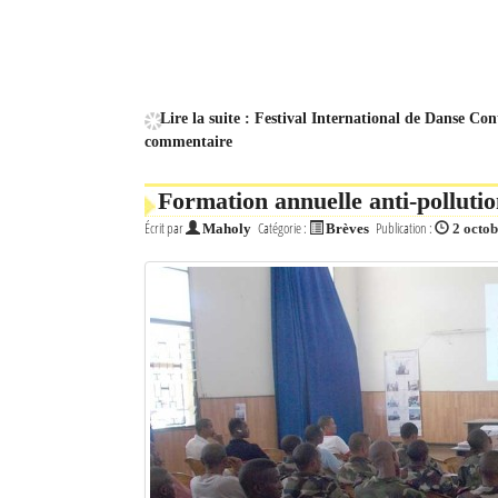
Mot de passe
Se souvenir de moi
Lire la suite : Festival International de Danse C
commentaire
Connexion
Formation annuelle anti-polluti
Identifiant oublié ?
Écrit par
Catégorie :
Publication :
Maholy
Brèves
2 octo
Mot de passe oublié ?