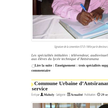
Signature de la convention IST-D / INFor par le directeur 
Les spécialités intitulées : télévendeur, audiovisue
aux élèves du lycée technique d’Antsiranana
Lire la suite : Enseignement : trois spécialités su
commentaire
Commune Urbaine d’Antsiranana 
service
Écrit par
Catégorie :
Publication :
Maholy
Actualité
29 s