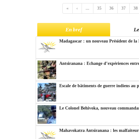
«
‹
...
35
36
37
38
En bref
Le
Madagascar : un nouveau Président de la 
Antsiranana : Echange d’expériences entre
Escale de bâtiments de guerre indiens au 
Le Colonel Behivoka, nouveau commandant
Mahavokatra Antsiranana : les malfaiteurs