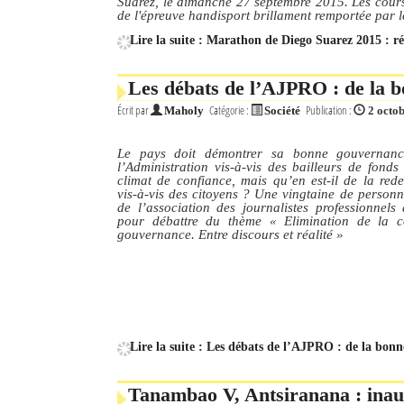
Suarez, le dimanche 27 septembre 2015. Les cours
de l'épreuve handisport brillament remportée par 
Lire la suite : Marathon de Diego Suarez 2015 : ré
Les débats de l’AJPRO : de la b
Écrit par
Catégorie :
Publication :
Maholy
Société
2 octo
Le pays doit démontrer sa bonne gouvernanc
l’Administration vis-à-vis des bailleurs de fonds
climat de confiance, mais qu’en est-il de la red
vis-à-vis des citoyens ? Une vingtaine de person
de l’association des journalistes professionnels
pour débattre du thème « Elimination de la c
gouvernance. Entre discours et réalité »
Lire la suite : Les débats de l’AJPRO : de la bon
Tanambao V, Antsiranana : ina