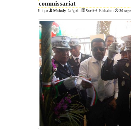
commissariat
Écrit par
Catégorie :
Publication :
Maholy
Société
29 sep