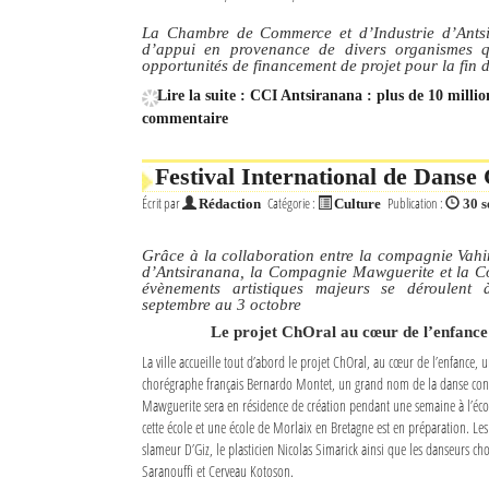
La Chambre de Commerce et d’Industrie d’Antsi
Sites touristiques
d’appui en provenance de divers organismes qu
opportunités de financement de projet pour la fin d
Diego Suarez Pratique
Lire la suite : CCI Antsiranana : plus de 10 milli
commentaire
Adresses utiles
Festival International de Dans
Vie pratique
Écrit par
Catégorie :
Publication :
Rédaction
Culture
30 
Les Petites Annonces
Grâce à la collaboration entre la compagnie Vahin
d’Antsiranana, la Compagnie Mawguerite et la 
La Tribune de Diego en PDF
évènements artistiques majeurs se déroulen
septembre au 3 octobre
Mon compte
Le projet ChOral au cœur de l’enfance
La ville accueille tout d’abord le projet ChOral, au cœur de l’enfance, 
Contacts
chorégraphe français Bernardo Montet, un grand nom de la danse con
Mawguerite sera en résidence de création pendant une semaine à l’éco
Se connecter
cette école et une école de Morlaix en Bretagne est en préparation. Les
slameur D’Giz, le plasticien Nicolas Simarick ainsi que les danseurs 
Identifiant
Saranouffi et Cerveau Kotoson.