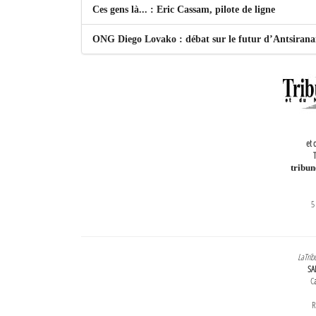
Ces gens là... : Eric Cassam, pilote de ligne
ONG Diego Lovako : débat sur le futur d’Antsiran
et 
T
tribu
5
LaTrib
SA
Ca
R