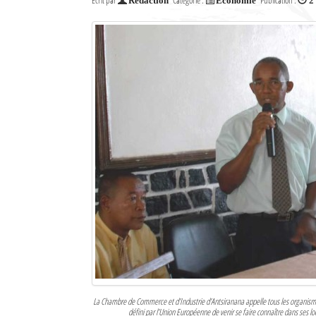
Écrit par
Catégorie :
Publication :
Rédaction
Economie
2
Culture
Economie
Brèves
Le Nord de Madagascar
Avions
Météo
Marées
Le Port
La Ville
L'actualité du tourisme
La Chambre de Commerce et d’Industrie d’Antsiranana appelle tous les organismes
Histoire
défini par l’Union Européenne de venir se faire connaître dans ses lo