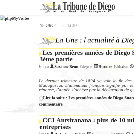
Ok
Vous êtes ici :
La Une
L'actualité à Diego Suarez
La Une : l'actualité à Di
La Une
Les premières années de Diego Su
Actualités
3ème partie
Élections 2018
Écrit par
Catégorie :
Publication :
Suzanne Reutt
Histoire
Société
Le dernier trimestre de 1894 va voir la fin des 
Madagascar. L’ultimatum français signifié par le
réponse, l’année s’achève par la déclaration de g
Editoriaux
Lire la suite : Les premières années de Diego Suare
Féminin
commentaire
Sports
CCI Antsiranana : plus de 10 mi
entreprises
Santé