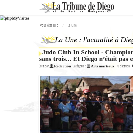
Ok
Vous êtes ici :
La Une
L'actualité à Diego Suarez
La Une : l'actualité à Di
La Une
Judo Club In School - Champion
Actualités
sans trois... Et Diego n’était pas e
Élections 2018
Écrit par
Catégorie :
Publication :
Rédaction
Arts martiaux
Société
Editoriaux
Féminin
Sports
Santé