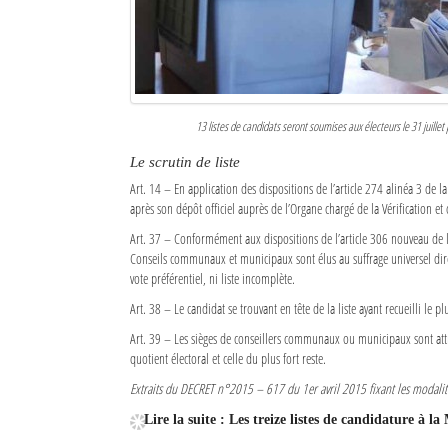
13 listes de candidats seront soumises aux électeurs le 31 juille
Le scrutin de liste
Art. 14 – En application des dispositions de l’article 274 alinéa 3 de
après son dépôt officiel auprès de l’Organe chargé de la Vérification e
Art. 37 – Conformément aux dispositions de l’article 306 nouveau de
Conseils communaux et municipaux sont élus au suffrage universel direc
vote préférentiel, ni liste incomplète.
Art. 38 – Le candidat se trouvant en tête de la liste ayant recueilli le
Art. 39 – Les sièges de conseillers communaux ou municipaux sont attri
quotient électoral et celle du plus fort reste.
Extraits du DECRET n°2015 – 617 du 1er avril 2015 fixant les modalit
Lire la suite : Les treize listes de candidature à l