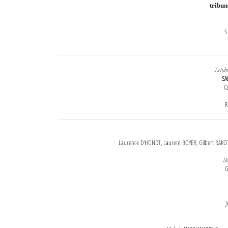
tribu
5
LaTrib
SA
Ca
R
Laurence D'HONDT, Laurent BOYER, Gilbert RAKOT
Di
G
J