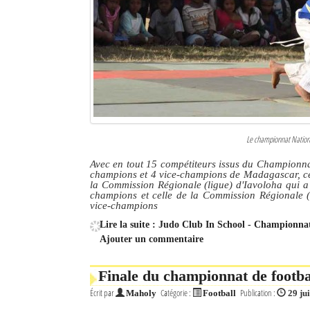
Culture
Economie
Brèves
Le Nord de Madagascar
Avions
Le championnat National
Avec en tout 15 compétiteurs issus du Championnat
Météo
champions et 4 vice-champions de Madagascar, ce 
la Commission Régionale (ligue) d'Iavoloha qui a 
Marées
champions et celle de la Commission Régionale 
vice-champions
Le Port
Lire la suite : Judo Club In School - Championnat 
Ajouter un commentaire
La Ville
Finale du championnat de footba
L'actualité du tourisme
Écrit par
Catégorie :
Publication :
Maholy
Football
29 ju
Histoire