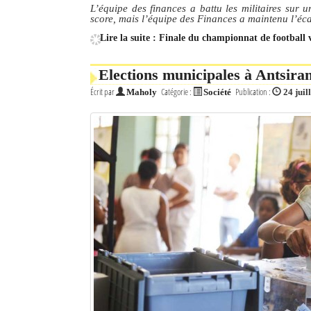
L’équipe des finances a battu les militaires sur u
score, mais l’équipe des Finances a maintenu l’éca
Mot de passe
Lire la suite : Finale du championnat de football 
Elections municipales à Antsirana
Se souvenir de moi
Écrit par
Catégorie :
Publication :
Maholy
Société
24 juil
Connexion
Identifiant oublié ?
Mot de passe oublié ?