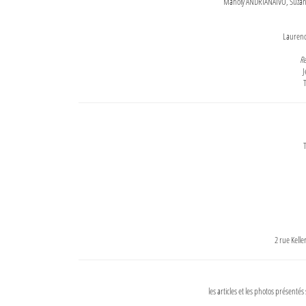
Maholy ANDRIANAIVO, Suzanne
Lauren
Re
J
T
T
2 rue Kell
les articles et les photos présentés