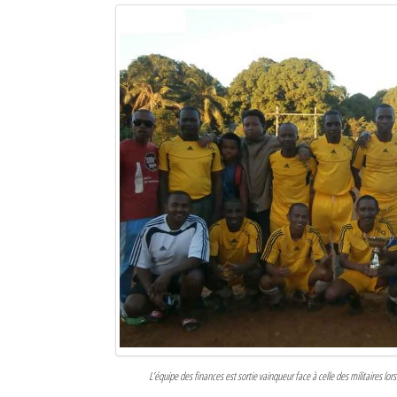
Sites touristiques
Diego Suarez Pratique
Adresses utiles
Vie pratique
Les Petites Annonces
La Tribune de Diego en PDF
Mon compte
Contacts
Se connecter
Identifiant
L’équipe des finances est sortie vainqueur face à celle des militaires lor