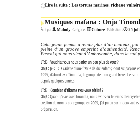
Lire la suite : Les tortues marines, richesse vulnér
Musiques mafana : Onja Tinond
Écrit par
Catégorie :
Publication :
Maholy
Culture
25 jui
Cette jeune femme a rendu plus d’un heureux, par
pleine d’un groove empreint d’authenticité. Ren
Pascal qui nous vient d’Ambovombe, dans le sud
LTdS : Voudriez vous nous parler un peu plus de vous ?
Onja :
Je suis la cadette d’une fratrie de dix enfants, dont six garçons et
1995, d’abord avec Tinondia, le groupe de mon grand frère et ensuit
depuis quelques années.
LTdS : Combien d’albums avez-vous réalisé ?
Onja :
Quand j’étais avec Tinondia, nous avons eu le temps d’enregistre
création de mon propre groupe en 2005, j’ai pu en sortir deux autres.
préparation.