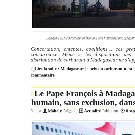
Bien que la loi sur la concurrence favorise la libre fixation des prix. Les q
Concertation, ententes, coalitions… ces pr
concurrence. Même si les dispositions des te
distribution de carburant à Madagascar ne s’ap
Lire la suite : Madagascar: le prix du carburant n'est 
commentaire
Le Pape François à Madagas
humain, sans exclusion, dans
Écrit par
Catégorie :
Publication :
Maholy
Actualité
8 se