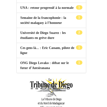
1
UNA : retour progressif à la normale
1
Semaine de la francophonie : la
société malagasy à l’honneur
2
Université de Diego Suarez : les
étudiants en grève dure
1
Ces gens là... : Eric Cassam, pilote de
ligne
1
ONG Diego Lovako : débat sur le
futur d’Antsiranana
La Tribune de Diego
et du Nord de Madagascar