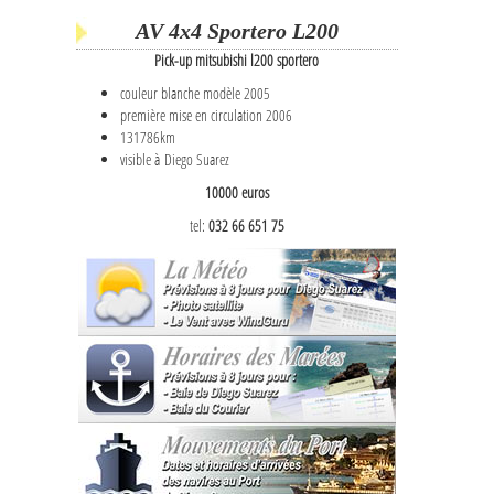
AV 4x4 Sportero L200
Pick-up mitsubishi l200 sportero
couleur blanche modèle 2005
première mise en circulation 2006
131786km
visible à Diego Suarez
10000 euros
tel:
032 66 651 75