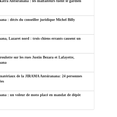
tra Antsiranana : les malfaiteurs tuent le gardien
ana : décès du conseiller juridique Michel Billy
ana, Lazaret nord : trois chiens errants causent un
 roulotte sur les rues Justin Bezara et Lafayette,
nana
 matériaux de la JIRAMA Antsiranana: 24 personnes
ées
nana : un voleur de moto placé en mandat de dépôt