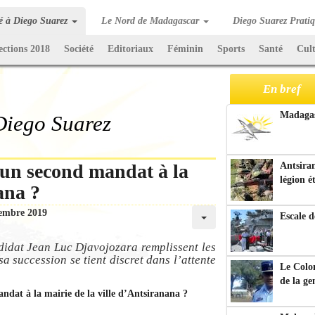
té à Diego Suarez
Le Nord de Madagascar
Diego Suarez Prati
ections 2018
Société
Editoriaux
Féminin
Sports
Santé
Cul
En bref
Madagasc
 Diego Suarez
 un second mandat à la
Antsiran
légion é
ana ?
embre 2019
Escale d
ndidat Jean Luc Djavojozara remplissent les
a succession se tient discret dans l’attente
Le Colo
de la g
andat à la mairie de la ville d’Antsiranana ?