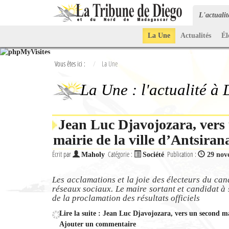
L'actuali
La Une
Actualités
Él
Vous êtes ici :
La Une
La Une : l'actualité à
Jean Luc Djavojozara, vers
mairie de la ville d’Antsiran
Écrit par
Catégorie :
Publication :
Maholy
Société
29 nov
Les acclamations et la joie des électeurs du ca
réseaux sociaux. Le maire sortant et candidat à s
de la proclamation des résultats officiels
Lire la suite : Jean Luc Djavojozara, vers un second m
Ajouter un commentaire