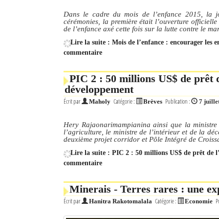
Dans le cadre du mois de l’enfance 2015, la j
cérémonies, la première était l’ouverture officiel
de l’enfance axé cette fois sur la lutte contre le m
Lire la suite : Mois de l’enfance : encourager les e
commentaire
PIC 2 : 50 millions US$ de prêt d
développement
Écrit par
Catégorie :
Publication :
Maholy
Brèves
7 juill
Hery Rajaonarimampianina ainsi que la ministre
l’agriculture, le ministre de l’intérieur et de la d
deuxième projet corridor et Pôle Intégré de Croiss
Lire la suite : PIC 2 : 50 millions US$ de prêt de
commentaire
Minerais - Terres rares : une e
Écrit par
Catégorie :
P
Hanitra Rakotomalala
Economie