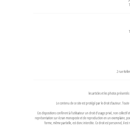
T
T
2 rue Kell
les articles et les photos présentés
Le contenu de ce site est protégé par le droit d'auteur. Toute 
Ces dispositions confèrent à l'utilisateur un droit d'usage privé, non collectif
représentation sur écran monoposte et de reproduction en un exemplaire, pour
forme, même partielle, est donc interdite. Ce droit est personnel, il est r