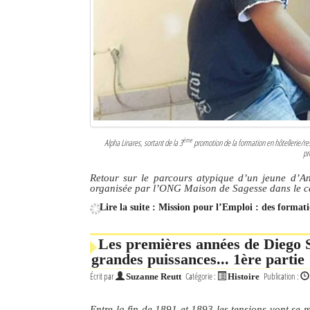
Culture
Economie
Brèves
Le Nord de Madagascar
Avions
ème
Alpha Linares, sortant de la 3
promotion de la formation en hôtellerie/rest
pr
Météo
Retour sur le parcours atypique d’un jeune d’An
organisée par l’ONG Maison de Sagesse dans le ca
Marées
Lire la suite : Mission pour l’Emploi : des format
Le Port
Les premières années de Diego S
La Ville
grandes puissances... 1ère partie
Écrit par
Catégorie :
Publication :
L'actualité du tourisme
Suzanne Reutt
Histoire
Histoire
Entre la fin de 1891 et 1893 les tensions vont se m