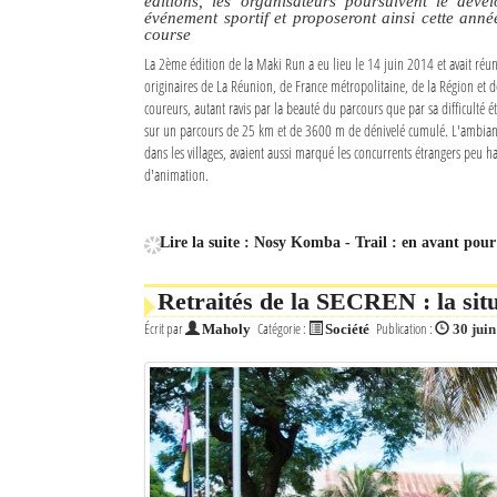
éditions, les organisateurs poursuivent le déve
événement sportif et proposeront ainsi cette anné
course
La 2ème édition de la Maki Run a eu lieu le 14 juin 2014 et avait réu
originaires de La Réunion, de France métropolitaine, de la Région et de
coureurs, autant ravis par la beauté du parcours que par sa difficulté 
sur un parcours de 25 km et de 3600 m de dénivelé cumulé. L'ambiance
dans les villages, avaient aussi marqué les concurrents étrangers peu ha
d'animation.
Lire la suite : Nosy Komba - Trail : en avant pour
Retraités de la SECREN : la sit
Écrit par
Catégorie :
Publication :
Maholy
Société
30 jui