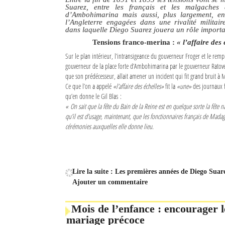
Suarez, entre les français et les malgaches 
d’Ambohimarina mais aussi, plus largement, en
Sites touristiques
l’Angleterre engagées dans une rivalité militai
dans laquelle Diego Suarez jouera un rôle import
Diego Suarez Pratique
Tensions franco-merina :
« l’affaire des
Sur le plan intérieur, l’intransigeance du gouverneur Froger et le rem
Adresses utiles
gouverneur de la place forte d’Ambohimarina par le gouverneur Ratove
que son prédécesseur, allait amener un incident qui fit grand bruit à 
Ce que l’on a appelé
«l’affaire des échelles»
fit la
«une»
des journaux fr
Vie pratique
qu’en donne le Gil Blas :
« On sait que la fête du Bain de la Reine est en quelque sorte la fête n
Les Petites Annonces
qu’il est d’usage, maintenant, que les fonctionnaires français de Madag
cérémonies auxquelles elle donne lieu.
La Tribune de Diego en PDF
Mon compte
Contacts
Lire la suite : Les premières années de Diego Suare
Ajouter un commentaire
Se connecter
Mois de l’enfance : encourager le
Identifiant
mariage précoce