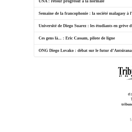
UNA : retour progressif à la normale
Semaine de la francophonie : la société malagasy à
Université de Diego Suarez : les étudiants en grève 
Ces gens là... : Eric Cassam, pilote de ligne
ONG Diego Lovako : débat sur le futur d’Antsiran
et 
T
tribu
5