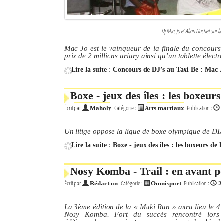
Dj Mac Jo et Alain Huchet sur la
Mac Jo est le vainqueur de la finale du concours 
prix de 2 millions ariary ainsi qu’un tablette élect
Lire la suite : Concours de DJ’s au Taxi Be : Mac 
Boxe - jeux des îles : les boxeu
Écrit par
Catégorie :
Publication :
Maholy
Arts martiaux
Un litige oppose la ligue de boxe olympique de D
Lire la suite : Boxe - jeux des îles : les boxeurs d
Nosy Komba - Trail : en avant p
Écrit par
Catégorie :
Publication :
Rédaction
Omnisport
2
La 3ème édition de la « Maki Run » aura lieu le 4 ju
Nosy Komba. Fort du succès rencontré lors