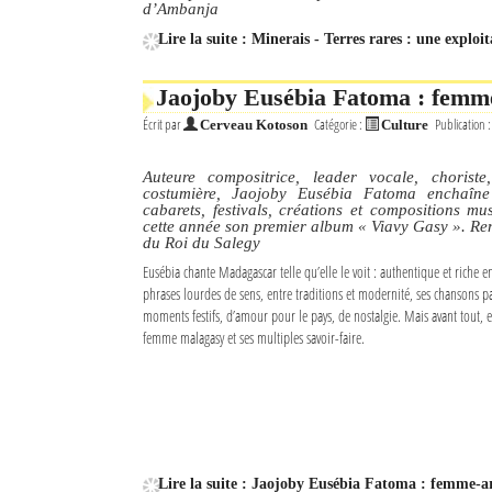
d’Ambanja
Lire la suite : Minerais - Terres rares : une expl
Jaojoby Eusébia Fatoma : femme-
Écrit par
Catégorie :
Publication 
Cerveau Kotoson
Culture
Auteure compositrice, leader vocale, choriste
costumière, Jaojoby Eusébia Fatoma enchaîne
cabarets, festivals, créations et compositions mus
cette année son premier album « Viavy Gasy ». Renc
du Roi du Salegy
Eusébia chante Madagascar telle qu’elle le voit : authentique et riche e
phrases lourdes de sens, entre traditions et modernité, ses chansons pa
moments festifs, d’amour pour le pays, de nostalgie. Mais avant tout, ell
femme malagasy et ses multiples savoir-faire.
Lire la suite : Jaojoby Eusébia Fatoma : femme-art