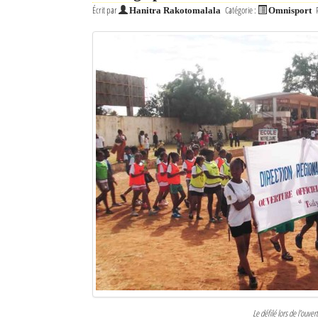
Écrit par
Catégorie :
Hanitra Rakotomalala
Omnisport
Mot de passe
Se souvenir de moi
Connexion
Identifiant oublié ?
Mot de passe oublié ?
Le défilé lors de l'ouver