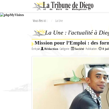
Ok
Vous êtes ici :
La Une
L'actualité à Diego Suarez
La Une : l'actualité à Di
La Une
Mission pour l’Emploi : des form
Actualités
Écrit par
Catégorie :
Publication :
Rédaction
Société
8 jui
Élections 2018
Société
Editoriaux
Féminin
Sports
Santé