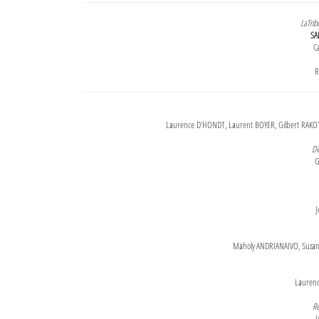
LaTrib
SA
Ca
R
Laurence D'HONDT, Laurent BOYER, Gilbert RAKOT
Di
G
J
Maholy ANDRIANAIVO, Suzanne
Lauren
Re
J