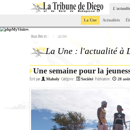
L'actuali
La Une
Actualités
Él
Vous êtes ici :
La Une
La Une : l'actualité à
Une semaine pour la jeunes
Écrit par
Catégorie :
Publication :
Maholy
Société
28 aoû