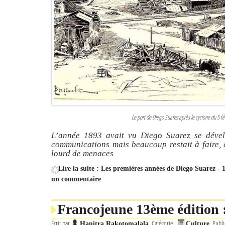
Le port de Diego Suarez après le cyclone du 5 fév
L’année 1893 avait vu Diego Suarez se dével
communications mais beaucoup restait à faire, 
lourd de menaces
Lire la suite : Les premières années de Diego Suarez -
un commentaire
Francojeune 13ème édition :
Écrit par
Catégorie :
Publi
Hanitra Rakotomalala
Culture