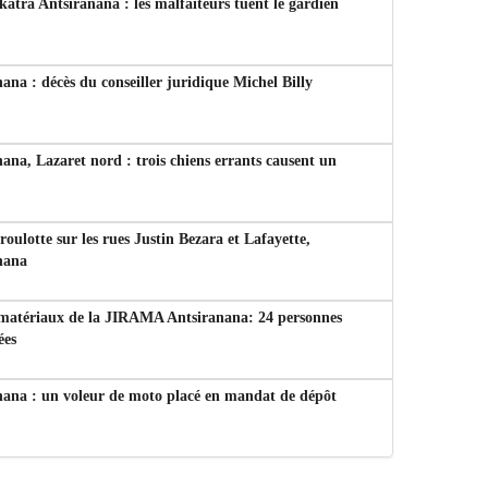
tra Antsiranana : les malfaiteurs tuent le gardien
ana : décès du conseiller juridique Michel Billy
ana, Lazaret nord : trois chiens errants causent un
 roulotte sur les rues Justin Bezara et Lafayette,
nana
 matériaux de la JIRAMA Antsiranana: 24 personnes
ées
nana : un voleur de moto placé en mandat de dépôt