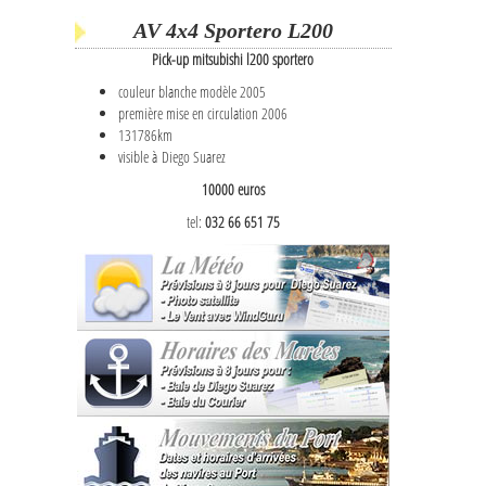
AV 4x4 Sportero L200
Pick-up mitsubishi l200 sportero
couleur blanche modèle 2005
première mise en circulation 2006
131786km
visible à Diego Suarez
10000 euros
tel:
032 66 651 75