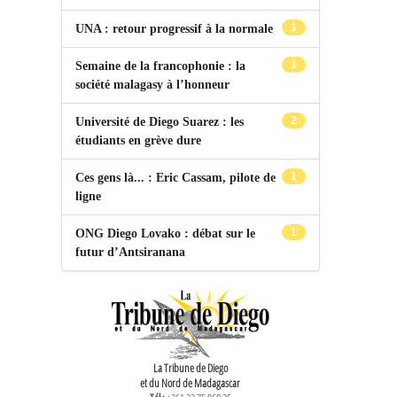
1
UNA : retour progressif à la normale
1
Semaine de la francophonie : la
société malagasy à l’honneur
2
Université de Diego Suarez : les
étudiants en grève dure
1
Ces gens là... : Eric Cassam, pilote de
ligne
1
ONG Diego Lovako : débat sur le
futur d’Antsiranana
La Tribune de Diego
et du Nord de Madagascar