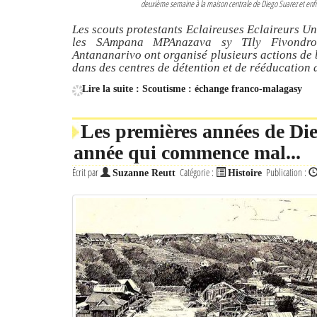
deuxième semaine à la maison centrale de Diego Suarez et enfin 
Les scouts protestants Eclaireuses Eclaireurs 
les SAmpana MPAnazava sy TIly Fivondro
Antananarivo ont organisé plusieurs actions de bi
dans des centres de détention et de rééducation 
Lire la suite : Scoutisme : échange franco-malagasy
Les premières années de Die
année qui commence mal...
Écrit par
Catégorie :
Publication :
Suzanne Reutt
Histoire