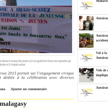
Mahavoka
Antsiran
Antsiran
accident
Vol à la
Antsira
nue devant la maison des jeunes où s’est également tenue une exposition qui
uctive et à l’emploi surtout
Vols de
nesse 2015 portait sur l’engagement civique
impliqu
t dédiée à la célébration avec diverses
Antsira
nana
Ajouter un commentaire
-malagasy