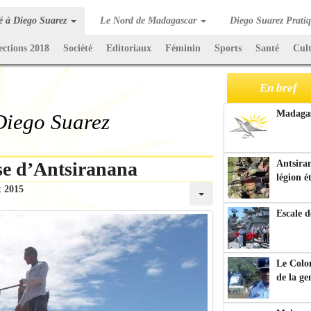
té à Diego Suarez
Le Nord de Madagascar
Diego Suarez Prati
ections 2018
Société
Editoriaux
Féminin
Sports
Santé
Cul
En bref
Madagasc
 Diego Suarez
se d’Antsiranana
Antsiran
légion é
t 2015
Escale d
Le Colo
de la g