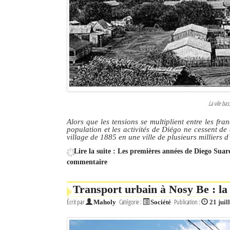
Culture
Economie
Brèves
Le Nord de Madagascar
Avions
La vile bas
Alors que les tensions se multiplient entre les f
Météo
population et les activités de Diégo ne cessent de 
village de 1885 en une ville de plusieurs milliers d
Marées
Lire la suite : Les premières années de Diego Suare
commentaire
Le Port
La Ville
Transport urbain à Nosy Be : la 
Écrit par
Catégorie :
Publication :
Maholy
Société
21 juil
L'actualité du tourisme
Histoire