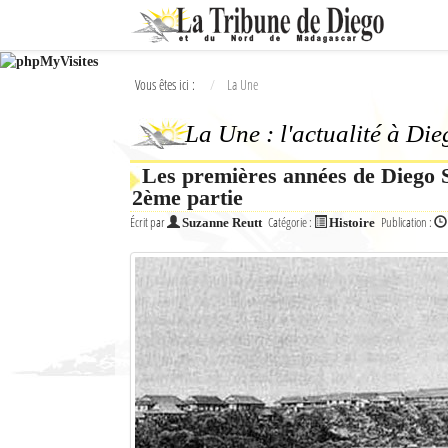
Ok
Vous êtes ici :
La Une
L'actualité à Diego Suarez
La Une : l'actualité à Di
La Une
Les premières années de Diego Su
Actualités
2ème partie
Élections 2018
Écrit par
Catégorie :
Publication :
Suzanne Reutt
Histoire
Société
Editoriaux
Féminin
Sports
Santé