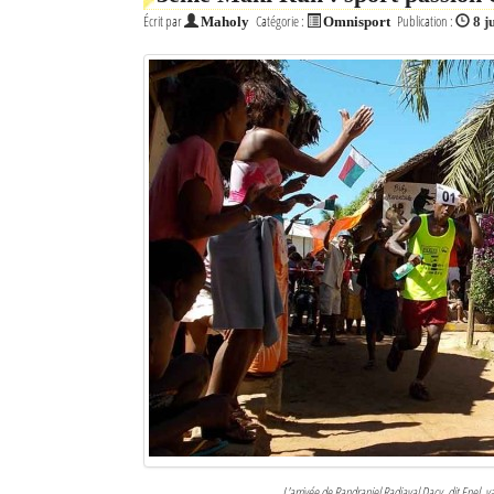
Écrit par
Catégorie :
Publication :
Maholy
Omnisport
8 j
L'arrivée de Randraniel Radiaval Dacy, dit Enel,