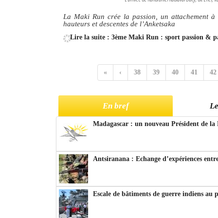
La Maki Run crée la passion, un attachement à 
hauteurs et descentes de l’Anketsaka
Lire la suite : 3ème Maki Run : sport passion & p
«
‹
38
39
40
41
42
En bref
Le
Madagascar : un nouveau Président de la 
Antsiranana : Echange d’expériences entre
Escale de bâtiments de guerre indiens au 