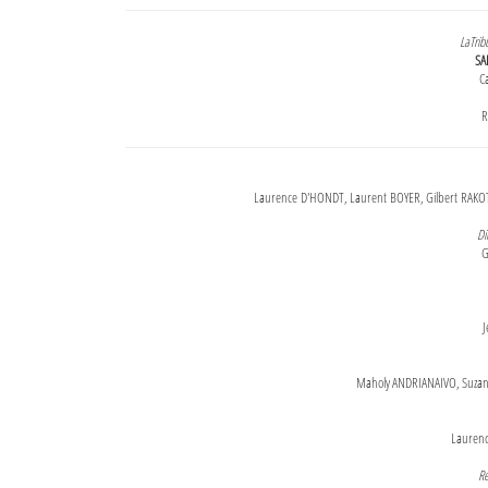
LaTrib
SA
Ca
R
Laurence D'HONDT, Laurent BOYER, Gilbert RAKOT
Di
G
J
Maholy ANDRIANAIVO, Suzanne
Lauren
Re