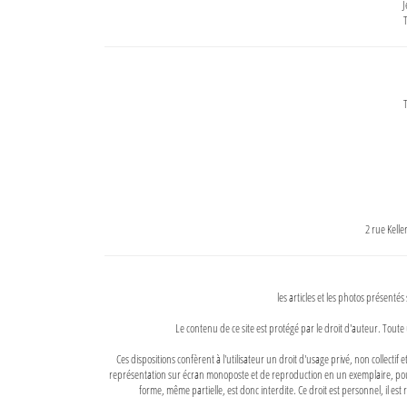
J
T
T
2 rue Kell
les articles et les photos présentés
Le contenu de ce site est protégé par le droit d'auteur. Toute 
Ces dispositions confèrent à l'utilisateur un droit d'usage privé, non collectif
représentation sur écran monoposte et de reproduction en un exemplaire, pour
forme, même partielle, est donc interdite. Ce droit est personnel, il est r