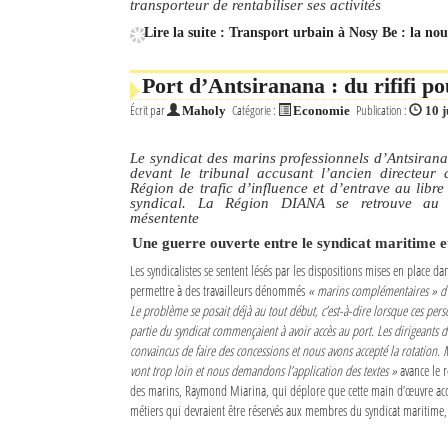
transporteur de rentabiliser ses activités
Lire la suite : Transport urbain à Nosy Be : la nou
Mot de passe
Port d’Antsiranana : du rififi po
Se souvenir de moi
Écrit par
Catégorie :
Publication :
Maholy
Economie
10 j
Connexion
Le syndicat des marins professionnels d’Antsiranan
devant le tribunal accusant l’ancien directeur 
Région de trafic d’influence et d’entrave au libre
Identifiant oublié ?
syndical. La Région DIANA se retrouve au 
mésentente
Mot de passe oublié ?
Une guerre ouverte entre le syndicat maritime et
Les syndicalistes se sentent lésés par les dispositions mises en place da
permettre à des travailleurs dénommés
« marins complémentaires » d’e
Le problème se posait déjà au tout début, c’est-à-dire lorsque ces per
partie du syndicat commençaient à avoir accès au port. Les dirigeants d
convaincus de faire des concessions et nous avons accepté la rotation. 
vont trop loin et nous demandons l’application des textes »
avance le 
des marins, Raymond Miarina, qui déplore que cette main d’œuvre acc
métiers qui devraient être réservés aux membres du syndicat maritime,