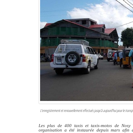
Sites touristiques
Diego Suarez Pratique
Adresses utiles
Vie pratique
Les Petites Annonces
La Tribune de Diego en PDF
Mon compte
Contacts
L’enregistrement et renouvellement effectués jusqu’à aujourd’hui pour le transport
Se connecter
Identifiant
Les plus de 400 taxis et taxis-motos de Nosy 
organisation a été instaurée depuis mars afin d