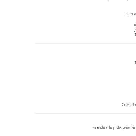
Lauren
Re
J
T
T
2 rue Kell
les articles et les photos présentés