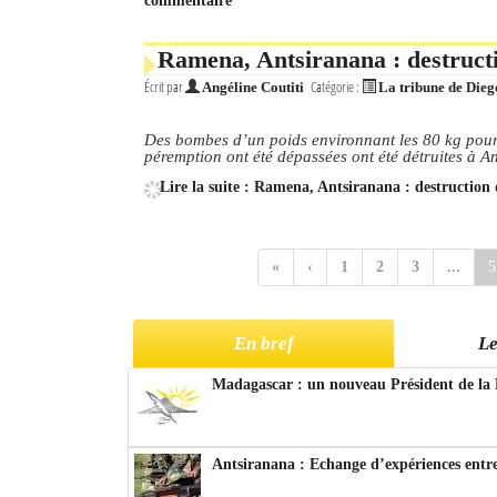
commentaire
Ramena, Antsiranana : destruct
Écrit par
Catégorie :
Angéline Coutiti
La tribune de Dieg
Des bombes d’un poids environnant les 80 kg pour l
péremption ont été dépassées ont été détruites à A
Lire la suite : Ramena, Antsiranana : destruction
«
‹
1
2
3
...
5
En bref
Le
Madagascar : un nouveau Président de la 
Antsiranana : Echange d’expériences entre