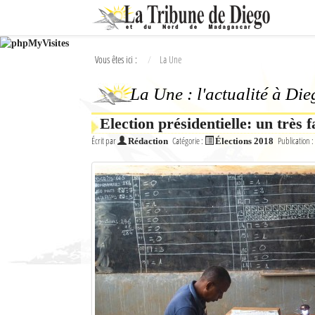
Ok
Vous êtes ici :
La Une
L'actualité à Diego Suarez
La Une : l'actualité à Di
La Une
Election présidentielle: un très 
Actualités
Écrit par
Catégorie :
Publication :
Rédaction
Élections 2018
Élections 2018
Société
Editoriaux
Féminin
Sports
Santé