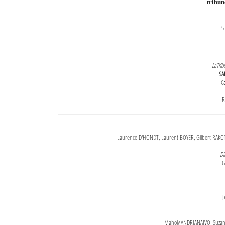
tribu
5
LaTrib
SA
Ca
R
Laurence D'HONDT, Laurent BOYER, Gilbert RAKOT
Di
G
J
Maholy ANDRIANAIVO, Suzanne