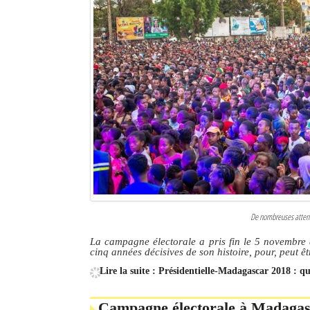
Sites touristiques
Diego Suarez Pratique
Adresses utiles
Vie pratique
Les Petites Annonces
La Tribune de Diego en PDF
Mon compte
De nombreuses attente
Contacts
La campagne électorale a pris fin le 5 novembre 
cinq années décisives de son histoire, pour, peut êt
Se connecter
Lire la suite : Présidentielle-Madagascar 2018 : q
Identifiant
Campagne électorale à Madagasc