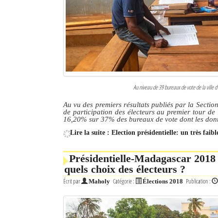
Culture
Economie
Brèves
Le Nord de Madagascar
Au niveau de 39 bureaux de vote de la ville d’
Avions
Au vu des premiers résultats publiés par la Secti
de participation des électeurs au premier tour de l
Météo
16,20% sur 37% des bureaux de vote dont les don
Lire la suite : Election présidentielle: un très fai
Marées
Le Port
Présidentielle-Madagascar 2018 
quels choix des électeurs ?
La Ville
Écrit par
Catégorie :
Publication :
Maholy
Élections 2018
L'actualité du tourisme
Histoire