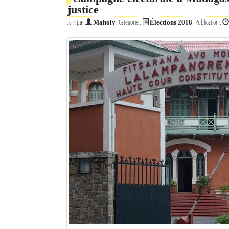
justice
Mot de passe
Écrit par
Catégorie :
Publication :
Maholy
Élections 2018
Se souvenir de moi
Connexion
Identifiant oublié ?
Mot de passe oublié ?