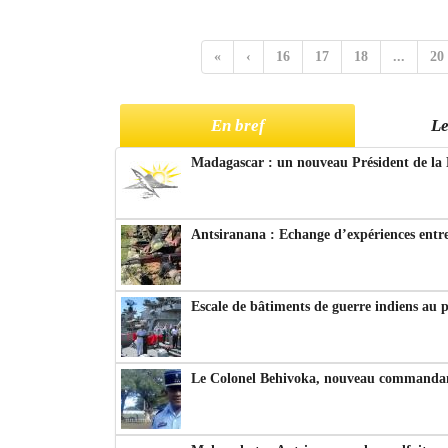
«
‹
16
17
18
...
20
En bref
Le
Madagascar : un nouveau Président de la 
Antsiranana : Echange d’expériences entre
Escale de bâtiments de guerre indiens au 
Le Colonel Behivoka, nouveau commandant