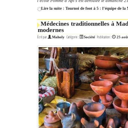
l’école Pomme d’Api s’est déroulée le dimanche 21 
Lire la suite : Tournoi de foot à 5 : l’équipe de 
Médecines traditionnelles à Mada
modernes
Écrit par
Catégorie :
Publication :
Maholy
Société
25 aoû