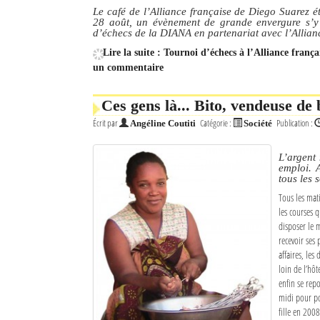
Le café de l’Alliance française de Diego Suarez ét
28 août, un évènement de grande envergure s’y d
d’échecs de la DIANA en partenariat avec l’Allianc
Lire la suite : Tournoi d’échecs à l’Alliance frança
un commentaire
Ces gens là... Bito, vendeuse de
Écrit par
Catégorie :
Publication :
Angéline Coutiti
Société
L’argent 
emploi. 
tous les s
Tous les mat
les courses q
disposer le m
recevoir ses 
affaires, les
loin de l’hôt
enfin se repo
midi pour po
fille en 2008