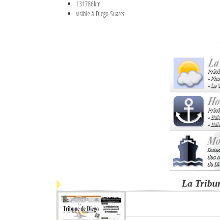
131786km
visible à Diego Suarez
La Tribu