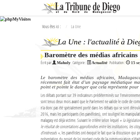
Ok
Vous êtes ici :
La Une
L'actualité à Diego Suarez
La Une : l'actualité à Di
La Une
Baromètre des médias africains
Actualités
Écrit par
Catégorie :
Publication :
Maholy
Actualité
15 s
Élections 2018
Le baromètre des médias africains, Madagasca
Société
récemment fait état d’un paysage médiatique m
point et pointe le danger que cela représente pour
Editoriaux
Les débats portant sur 39 indicateurs prédéterminés sur l’environnem
sont tenus deux mois avant que le Parlement ne valide le code de com
n’a donc pas été spécialement porté dans les débats qui se sont déroul
Féminin
2016, mais les participants (les panélistes), ont souligné les manipula
malagasy est déjà victime. Suivant le critère selon lequel
« la législatio
Sports
le résultat de concertations approfondies entre les institutions, les cito
d’intéressés »
, les panélistes ont évoqué le fait que la discussion qui pr
Santé
présentation du projet de loi portant code de la communication n’éta