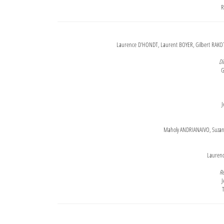
R
Laurence D'HONDT, Laurent BOYER, Gilbert RAKOT
Di
G
J
Maholy ANDRIANAIVO, Suzanne
Lauren
Re
J
T