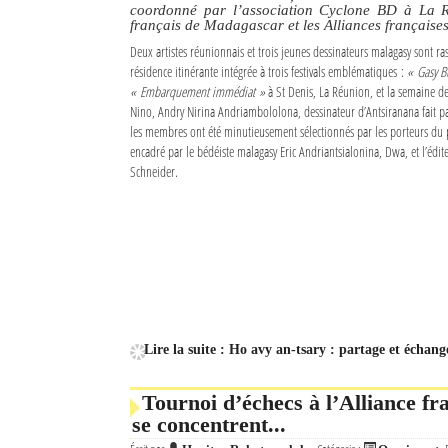
coordonné par l’association Cyclone BD à La Réu
français de Madagascar et les Alliances français
Sites touristiques
Deux artistes réunionnais et trois jeunes dessinateurs malagasy sont r
résidence itinérante intégrée à trois festivals emblématiques :
« Gasy B
Diego Suarez Pratique
« Embarquement immédiat »
à St Denis, La Réunion, et la semaine d
Nino, Andry Nirina Andriambololona, dessinateur d’Antsiranana fait p
Adresses utiles
les membres ont été minutieusement sélectionnés par les porteurs du p
encadré par le bédéiste malagasy Eric Andriantsialonina, Dwa, et l’édi
Schneider.
Vie pratique
Les Petites Annonces
La Tribune de Diego en PDF
Mon compte
Contacts
Lire la suite : Ho avy an-tsary : partage et échan
Se connecter
Tournoi d’échecs à l’Alliance fra
Identifiant
se concentrent...