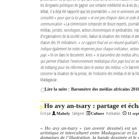
les dirigeants politiques de gagner une certaine crédibilité vis-à-vis du
Culture
débat, il a déjà été rapporté que les journalistes
« ont le sentiment ame
consultés
« pour que la loi passe »
et ont peu d’espoir dans ce code d
Economie
communication »
.La commission composée de douze experts, journalis
médias, juristes, sociologues, acteurs économiques et syndicalistes, rep
Brèves
d’organisations de la société civile, évalue la situation des médias et a
chacun des 39 indicateurs.
« Le rapport final est un résumé qualitatif d
Le Nord de Madagascar
indique également les notes moyennes pour chaque indicateur, secteur 
pays »
lit-on dans le document. Ainsi
« le baromètre des médias africa
qui permet d’évaluer l’environnement médiatique d’un pays tout en se
Avions
de lobbying pour les réformes dans le secteur des médias »
.Ce baromè
concerne la situation de la presse, de l’industrie des médias et de la li
Météo
Madagascar.
Marées
Lire la suite : Baromètre des médias africains 201
Le Port
Ho avy an-tsary : partage et éc
La Ville
Écrit par
Catégorie :
Publication :
Maholy
Culture
11 se
L'actualité du tourisme
« Ho avy an-tsary »
(un avenir dessiné) est un 
artistique et interculturel entre Madagascar et La
Histoire
domaines de l’illustration, la bande dessinée et le