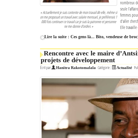
nombreux de 
seule l’affai
« Actuellement je suis contente de mon travail dit-elle, même si
femmes pour l
on me proposait un travail avec salaire mensuel, je préférerais 1
d'aller cherc
000 fois continuer ce travail car je suis la patronne et personne
ne me donne d'ordres »
Elle travaill
Lire la suite : Ces gens là... Bito, vendeuse de broc
Rencontre avec le maire d’Antsi
projets de développement
Écrit par
Catégorie :
Pub
Hanitra Rakotomalala
Actualité