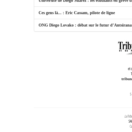
Université de Diego Suarez : les étudiants en grève 
Ces gens là... : Eric Cassam, pilote de ligne
ONG Diego Lovako : débat sur le futur d’Antsiran
et 
T
tribu
5
LaTrib
SA
Ca