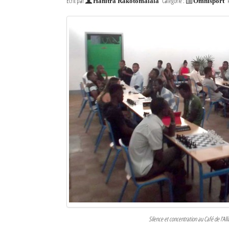
Écrit par
Catégorie :
Hanitra Rakotomalala
Omnisport
Mot de passe
Se souvenir de moi
Connexion
Identifiant oublié ?
Mot de passe oublié ?
Silence et concentration au Café de l'Al