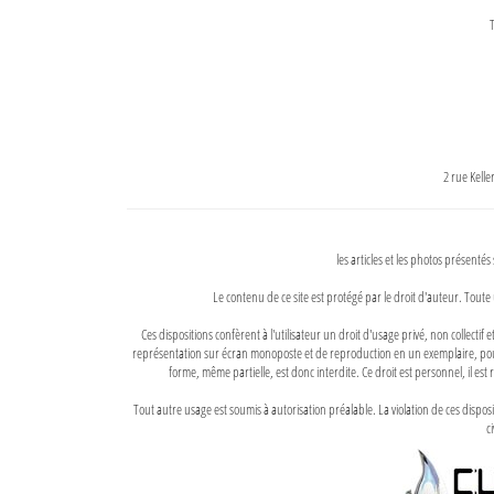
T
2 rue Kell
les articles et les photos présentés
Le contenu de ce site est protégé par le droit d'auteur. Toute 
Ces dispositions confèrent à l'utilisateur un droit d'usage privé, non collectif
représentation sur écran monoposte et de reproduction en un exemplaire, pour
forme, même partielle, est donc interdite. Ce droit est personnel, il est r
Tout autre usage est soumis à autorisation préalable. La violation de ces disp
ci