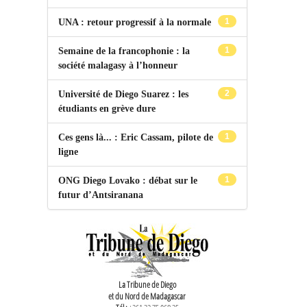
1
UNA : retour progressif à la normale
1
Semaine de la francophonie : la
société malagasy à l’honneur
2
Université de Diego Suarez : les
étudiants en grève dure
1
Ces gens là... : Eric Cassam, pilote de
ligne
1
ONG Diego Lovako : débat sur le
futur d’Antsiranana
La Tribune de Diego
et du Nord de Madagascar