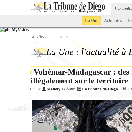
L'actuali
La Une
Actualités
Él
Vous êtes ici :
La Une
La Une : l'actualité à
Vohémar-Madagascar : des m
illégalement sur le territoire
Écrit par
Catégorie :
Publicati
Maholy
La tribune de Diego