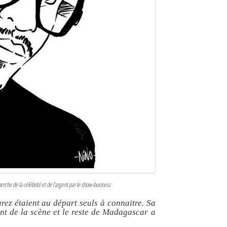
rche de la célébrité et de l’argent par le show-business
ez étaient au départ seuls à connaitre. Sa
t de la scène et le reste de Madagascar a