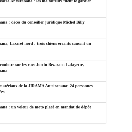
tra Antsiranana : les malfaiteurs tuent le gardien
ana : décès du conseiller juridique Michel Billy
ana, Lazaret nord : trois chiens errants causent un
 roulotte sur les rues Justin Bezara et Lafayette,
nana
 matériaux de la JIRAMA Antsiranana: 24 personnes
ées
nana : un voleur de moto placé en mandat de dépôt