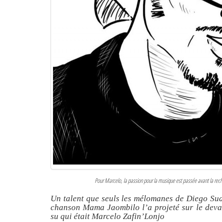
Pour Marcelo, la passion pour la musique est passée avant la reche
Un talent que seuls les mélomanes de Diego Suar
chanson Mama Jaombilo l’a projeté sur le devan
su qui était Marcelo Zafin’Lonjo