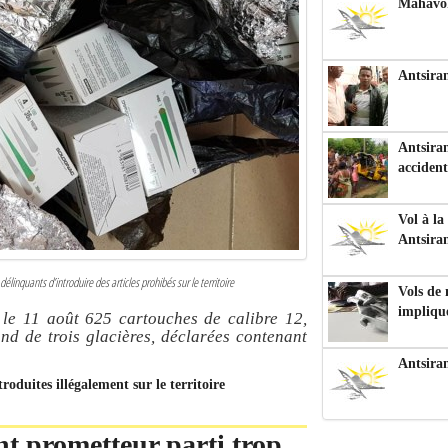
Mahavoka
Antsiran
Antsiran
accident
Vol à la
Antsira
inquants d’introduire des articles prohibés sur le territoire
Vols de
impliqu
le 11 août 625 cartouches de calibre 12,
nd de trois glacières, déclarées contenant
Antsira
oduites illégalement sur le territoire
nt prometteur parti trop