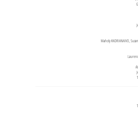
G
J
Maholy ANDRIANAIVO, Suzanne
Lauren
Re
J
T
T