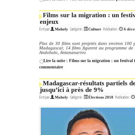
Mot de passe
Films sur la migration : un fest
enjeux
Écrit par
Catégorie :
Publication :
Maholy
Culture
6 déc
Se souvenir de moi
Connexion
Plus de 30 films sont projetés dans environ 100 p
Madagascar, 14 films figurent au programme de 
Andohalo, Antananarivo
Identifiant oublié ?
Lire la suite : Films sur la migration : un festiva
commentaire
Mot de passe oublié ?
Madagascar-résultats partiels de 
jusqu’ici à près de 9%
Écrit par
Catégorie :
Publication :
Maholy
Élections 2018