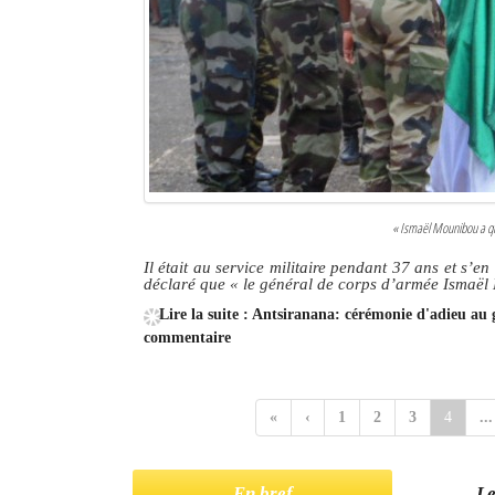
« Ismaël Mounibou a qui
Il était au service militaire pendant 37 ans et s’e
déclaré que «
le général de corps d’armée Ismaël 
Lire la suite : Antsiranana: cérémonie d'adieu a
commentaire
«
‹
1
2
3
4
...
En bref
Le