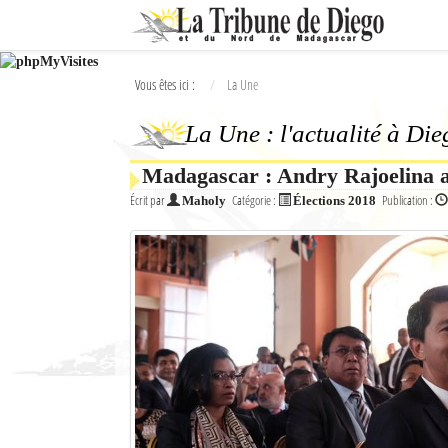
Ok
Vous êtes ici :
La Une
L'actualité à Diego Suarez
La Une : l'actualité à Di
La Une
Madagascar : Andry Rajoelina a
Actualités
Écrit par
Catégorie :
Publication :
Maholy
Élections 2018
Élections 2018
Société
Editoriaux
Féminin
Sports
Santé