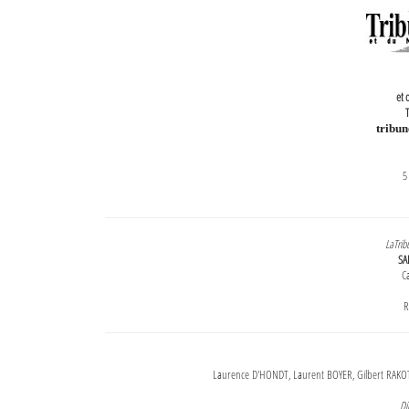
et 
T
tribu
5
LaTrib
SA
Ca
R
Laurence D'HONDT, Laurent BOYER, Gilbert RAKOT
Di