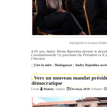
Culture
Economie
Brèves
Le Nord de Madagascar
Andry Rajoelina est le nouveau Présiden
Avions
A 45 ans, Andry Nirina Rajoelina devient le deu
Constitutionnelle l’a proclamé élu Président ce 8
Météo
l’élection
Lire la suite : Madagascar : Andry Rajoelina accè
Marées
Le Port
Vers un nouveau mandat préside
démocratique
La Ville
Écrit par
Catégorie :
Publication :
Maholy
Élections 2018
L'actualité du tourisme
Histoire