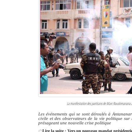
Sites touristiques
Diego Suarez Pratique
Adresses utiles
Vie pratique
Les Petites Annonces
La Tribune de Diego en PDF
Mon compte
Contacts
La manifestation des partisans de Marc Ravalomanana à A
Se connecter
Les événements qui se sont déroulés à Antananariv
civile et des observateurs de la vie politique sur 
Identifiant
présageant une nouvelle crise politique
Lire la suite : Vers un nouveau mandat président