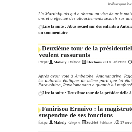
Le Martiniquais loua
Un Martiniquais qui a obtenu un visa de trois moi
ans et a effectué des attouchements sexuels sur une
Lire la suite : Abus sexuel sur des enfants à Antsi
un commentaire
Deuxième tour de la présidentiel
veulent rassurants
Écrit par
Catégorie :
Publication :
Maholy
Élections 2018
Après avoir voté à Ambatobe, Antananarivo, Rajoe
les autorités étatiques de même parti que lui éta
Faravohitra, Ravalomanana a quant à lui renforcé l
Lire la suite : Deuxième tour de la présidentielle 
Fanirisoa Ernaivo : la magistrate
suspendue de ses fonctions
Écrit par
Catégorie :
Publication :
Maholy
Société
17 nov