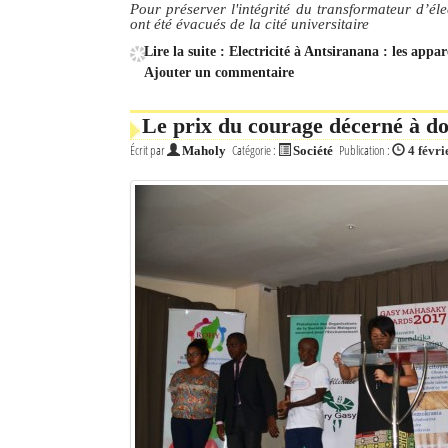
Pour préserver l'intégrité du transformateur d’éle
ont été évacués de la cité universitaire
Mot de passe
Lire la suite : Electricité à Antsiranana : les ap
Ajouter un commentaire
Se souvenir de moi
Le prix du courage décerné à do
Connexion
Écrit par
Catégorie :
Publication :
Maholy
Société
4 févri
Identifiant oublié ?
Mot de passe oublié ?