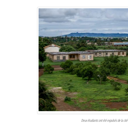
Sites touristiques
Diego Suarez Pratique
Adresses utiles
Vie pratique
Les Petites Annonces
La Tribune de Diego en PDF
Mon compte
Contacts
Se connecter
Identifiant
Deux étudiants ont été expulsés de la cité u