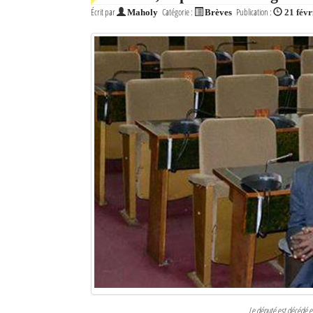
Écrit par
Catégorie :
Publication :
Maholy
Brèves
21 févr
Le député est décédé 