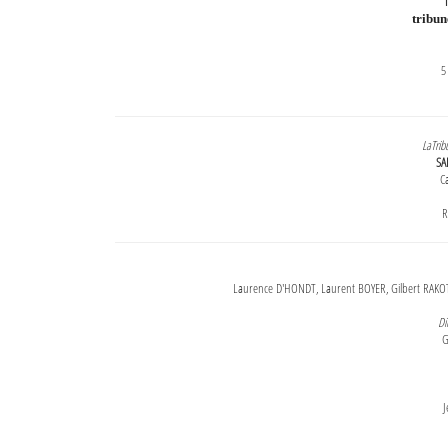
T
tribu
5
LaTrib
SA
Ca
R
Laurence D'HONDT, Laurent BOYER, Gilbert RAKOT
Di
G
J