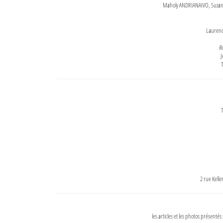
Maholy ANDRIANAIVO, Suzanne
Lauren
Re
J
T
T
2 rue Kell
les articles et les photos présentés