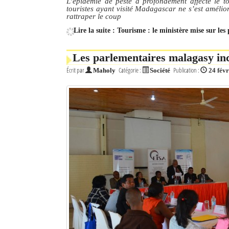
L’épidémie de peste a profondément affecté le 
touristes ayant visité Madagascar ne s’est amélio
rattraper le coup
Lire la suite : Tourisme : le ministère mise sur le
Les parlementaires malagasy inc
Écrit par
Catégorie :
Publication :
Maholy
Société
24 fév