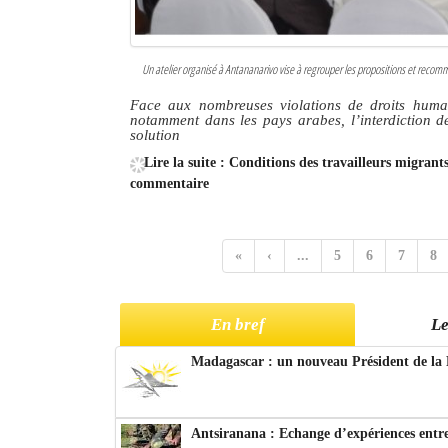
Un atelier organisé à Antananarivo vise à regrouper les propositions et recom
Face aux nombreuses violations de droits humain
notamment dans les pays arabes, l’interdiction de
solution
Lire la suite : Conditions des travailleurs migran
commentaire
«
‹
...
5
6
7
8
En bref
Le
Madagascar : un nouveau Président de la 
Antsiranana : Echange d’expériences entre