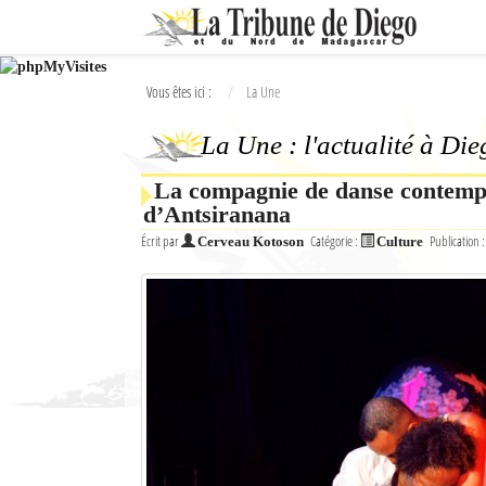
Ok
Vous êtes ici :
La Une
L'actualité à Diego Suarez
La Une : l'actualité à Di
La Une
La compagnie de danse contempo
Actualités
d’Antsiranana
Élections 2018
Écrit par
Catégorie :
Publication 
Cerveau Kotoson
Culture
Société
Editoriaux
Féminin
Sports
Santé