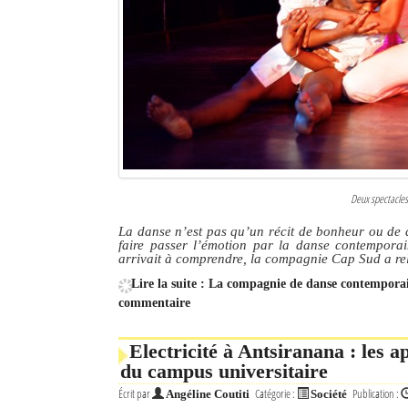
Culture
Economie
Brèves
Le Nord de Madagascar
Avions
Deux spectacle
Météo
La danse n’est pas qu’un récit de bonheur ou de d
faire passer l’émotion par la danse contempora
Marées
arrivait à comprendre, la compagnie Cap Sud a re
Lire la suite : La compagnie de danse contempora
Le Port
commentaire
La Ville
Electricité à Antsiranana : les
L'actualité du tourisme
du campus universitaire
Écrit par
Catégorie :
Publication :
Angéline Coutiti
Société
Histoire