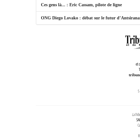
Ces gens là... : Eric Cassam, pilote de ligne
ONG Diego Lovako : débat sur le futur d’Antsiran
et 
T
tribu
5
LaTrib
SA
Ca
R