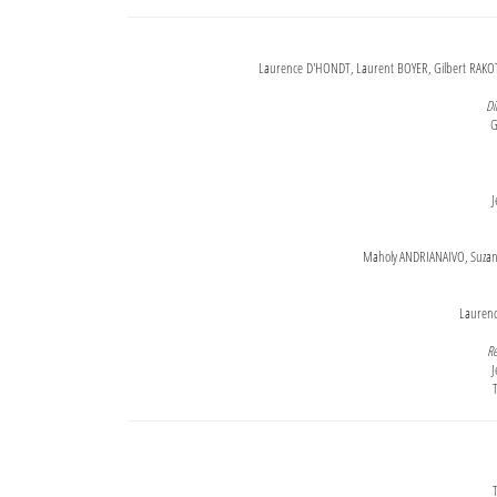
Laurence D'HONDT, Laurent BOYER, Gilbert RAKOT
Di
G
J
Maholy ANDRIANAIVO, Suzanne
Lauren
Re
J
T
T