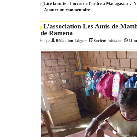
Lire la suite : Forces de l’ordre à Madagascar : l’
Ajouter un commentaire
Mot de passe
L’association Les Amis de Matthi
de Ramena
Se souvenir de moi
Écrit par
Catégorie :
Publication :
Rédaction
Société
11 m
Connexion
Identifiant oublié ?
Mot de passe oublié ?