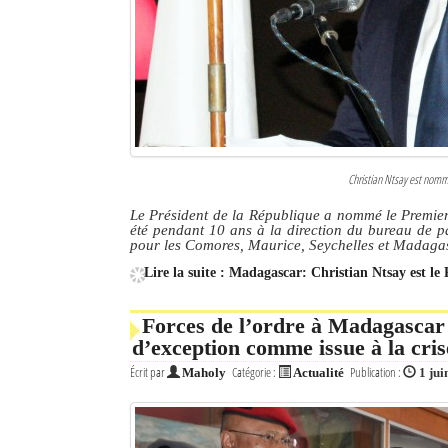
Culture
Economie
Brèves
Le Nord de Madagascar
Christian Ntsay est nommé
Avions
Le Président de la République a nommé le Premier
été pendant 10 ans à la direction du bureau de p
Météo
pour les Comores, Maurice, Seychelles et Madaga
Lire la suite : Madagascar: Christian Ntsay est le
Marées
Le Port
Forces de l’ordre à Madagascar :
d’exception comme issue à la cris
La Ville
Écrit par
Catégorie :
Publication :
Maholy
Actualité
1 jui
L'actualité du tourisme
Histoire