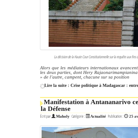
La décision de la Haute Cour Constitutionnelle sur la requête aux fi
Alors que les médiateurs internationaux avancent
les deux parties, dont Hery Rajaonarimampianina
» de l’autre, campent, chacune sur sa position
Lire la suite : Crise politique à Madagascar : ent
Manifestation à Antananarivo ce 
la Défense
Écrit par
Catégorie :
Publication :
Maholy
Actualité
25 a