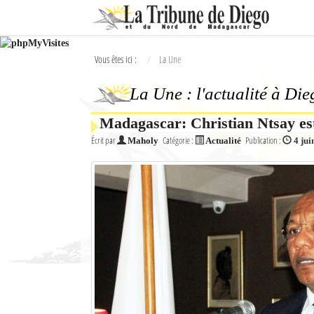
Ok
Vous êtes ici :
La Une
L'actualité à Diego Suarez
La Une : l'actualité à Di
La Une
Madagascar: Christian Ntsay est
Actualités
Écrit par
Catégorie :
Publication :
Maholy
Actualité
4 jui
Élections 2018
Société
Editoriaux
Féminin
Sports
Santé