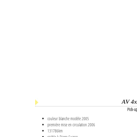
AV 4x
Pick-u
couleur blanche modèle 2005
première mise en circulation 2006
131786km
visible à Diego Suarez