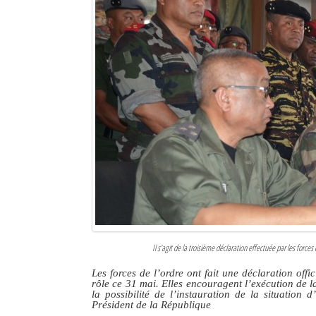
Sites touristiques
Diego Suarez Pratique
Adresses utiles
Vie pratique
Les Petites Annonces
La Tribune de Diego en PDF
Mon compte
Contacts
Il s’agit de la troisième déclaration effectuée par les forces 
Se connecter
Les forces de l’ordre ont fait une déclaration off
rôle ce 31 mai. Elles encouragent l’exécution de la
Identifiant
la possibilité de l’instauration de la situatio
Président de la République