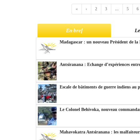
«
‹
2
3
...
5
6
En bref
Le
Madagascar : un nouveau Président de la 
Antsiranana : Echange d’expériences entre
Escale de bâtiments de guerre indiens au 
Le Colonel Behivoka, nouveau commandant
Mahavokatra Antsiranana : les malfaiteurs