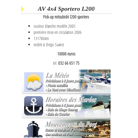
AV 4x4 Sportero L200
Pick-up mitsubishi l200 sportero
couleur blanche modèle 2005
première mise en circulation 2006
131786km
visible à Diego Suarez
10000 euros
tel:
032 66 651 75