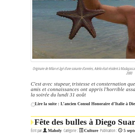
Originaire de Milan et âgé d'une soixante d'années, Adelio était résident à Madagascar 
2000
C'est avec stupeur, tristesse et consternation q
amis et connaissances ont appris l'horrible ass
la soirée du lundi 31 août
Lire la suite : L’ancien Consul Honoraire d’Italie à Di
Fête des bulles à Diego Suar
Écrit par
Catégorie :
Publication :
Maholy
Culture
5 sep