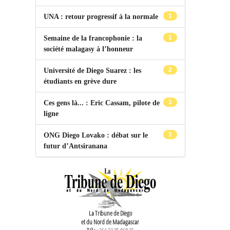
1
UNA : retour progressif à la normale
1
Semaine de la francophonie : la
société malagasy à l’honneur
2
Université de Diego Suarez : les
étudiants en grève dure
1
Ces gens là... : Eric Cassam, pilote de
ligne
1
ONG Diego Lovako : débat sur le
futur d’Antsiranana
La Tribune de Diego
et du Nord de Madagascar