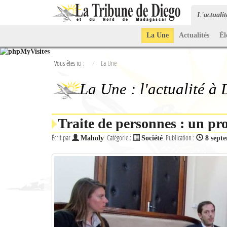
L'actuali
La Une
Actualités
Él
Vous êtes ici :
La Une
La Une : l'actualité à
Traite de personnes : un pr
Écrit par
Catégorie :
Publication :
Maholy
Société
8 sept