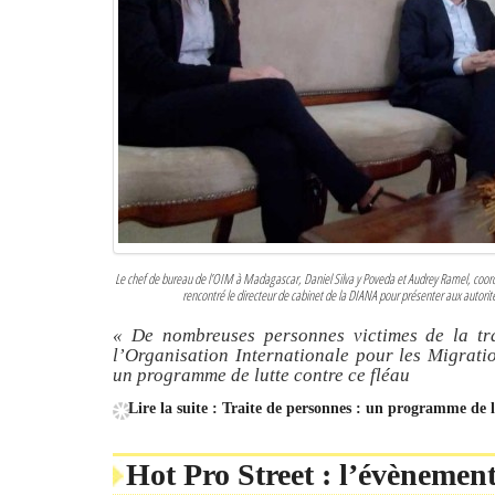
Le chef de bureau de l’OIM à Madagascar, Daniel Silva y Poveda et Audrey Ramel, coord
rencontré le directeur de cabinet de la DIANA pour présenter aux autorités
« De nombreuses personnes victimes de la tra
l’Organisation Internationale pour les Migrati
un programme de lutte contre ce fléau
Lire la suite : Traite de personnes : un programme de l
Hot Pro Street : l’évènemen