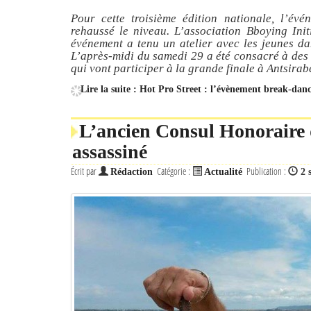
Pour cette troisième édition nationale, l’év
rehaussé le niveau. L’association Bboying Init
événement a tenu un atelier avec les jeunes da
L’après-midi du samedi 29 a été consacré à des 
qui vont participer à la grande finale à Antsira
Lire la suite : Hot Pro Street : l’évènement break-dan
L’ancien Consul Honoraire d
assassiné
Écrit par
Catégorie :
Publication :
Rédaction
Actualité
2 