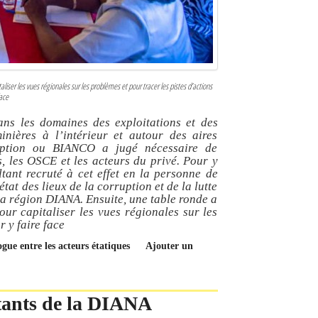
aliser les vues régionales sur les problèmes et pour tracer les pistes d’actions
face
ans les domaines des exploitations et des
 minières à l’intérieur et autour des aires
ruption ou BIANCO a jugé nécessaire de
s, les OSCE et les acteurs du privé. Pour y
ltant recruté à cet effet en la personne de
at des lieux de la corruption et de la lutte
la région DIANA. Ensuite, une table ronde a
our capitaliser les vues régionales sur les
r y faire face
gue entre les acteurs étatiques
Ajouter un
ntants de la DIANA