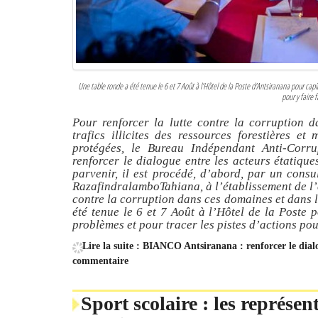
Une table ronde a été tenue le 6 et 7 Août à l’Hôtel de la Poste d'Antsiranana pour capit
pour y faire 
Pour renforcer la lutte contre la corruption d
trafics illicites des ressources forestières et
protégées, le Bureau Indépendant Anti-Cor
renforcer le dialogue entre les acteurs étatique
parvenir, il est procédé, d’abord, par un consu
RazafindralamboTahiana, à l’établissement de l’ét
contre la corruption dans ces domaines et dans 
été tenue le 6 et 7 Août à l’Hôtel de la Poste p
problèmes et pour tracer les pistes d’actions pou
Lire la suite : BIANCO Antsiranana : renforcer le dialo
commentaire
Sport scolaire : les représe