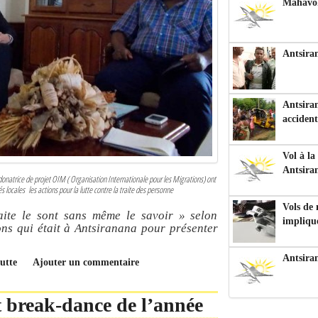
Mahavoka
Antsiran
Antsiran
accident
Vol à la
Antsira
onatrice de projet OIM ( Organisation Internationale pour les Migrations) ont
 locales les actions pour la lutte contre la traite des personne
Vols de
ite le sont sans même le savoir » selon
impliqu
ons qui était à Antsiranana pour présenter
Antsira
utte
Ajouter un commentaire
t break-dance de l’année