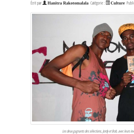
Écrit par
Catégorie :
Publi
Hanitra Rakotomalala
Culture
Les deux gagnants des sélections, Jordy et Bob, avec leurs inv