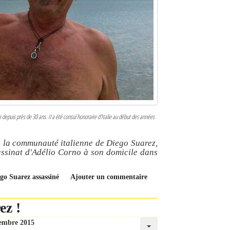
depuis près de 30 ans. Il a été consul honoraire d'Italie au début des années
ue la communauté italienne de Diego Suarez,
assinat d'Adélio Corno à son domicile dans
ego Suarez assassiné
Ajouter un commentaire
ez !
tembre 2015