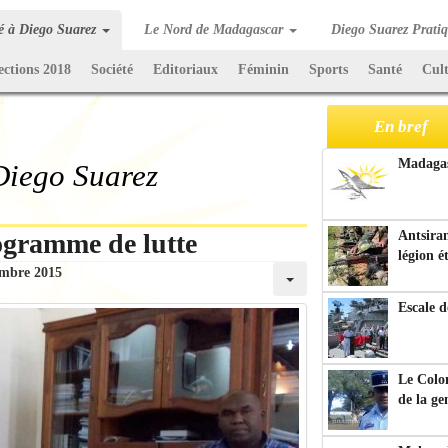
té à Diego Suarez
Le Nord de Madagascar
Diego Suarez Prati
ections 2018
Société
Editoriaux
Féminin
Sports
Santé
Cul
En bref
Madagasc
 Diego Suarez
ogramme de lutte
Antsiran
légion é
embre 2015
Escale d
Le Colo
de la g