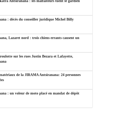
tra Antsiranana : les malfaiteurs tuent le gardien
ana : décès du conseiller juridique Michel Billy
ana, Lazaret nord : trois chiens errants causent un
 roulotte sur les rues Justin Bezara et Lafayette,
nana
 matériaux de la JIRAMA Antsiranana: 24 personnes
ées
nana : un voleur de moto placé en mandat de dépôt