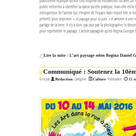
plasticienne explique qu’elle s’est inspirée du mouvement du vent sur l
Culture
public recherche à identifier la danse qu’elle pratique, mais elle est le 
introspection de l’artiste qui s’inspire de l’espace dans lequel elle se tro
Economie
présent) pour exprimer
« le paysage pour la paix »
et amener à une ré
partage de la terre. Il n’y a donc pas que par la photographie, le dessi
pour représenter le paysage. L’artiste paysagiste qu’est Regina Georger l
Brèves
Le Nord de Madagascar
Lire la suite : L’art paysage selon Regina Daniel 
Avions
Communiqué : Soutenez la 10ème
Météo
Écrit par
Catégorie :
Publication :
Rédaction
Culture
11 
Marées
Le Port
La Ville
L'actualité du tourisme
Histoire