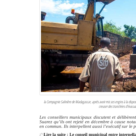
Mot de passe
Se souvenir de moi
Connexion
Identifiant oublié ?
Mot de passe oublié ?
la Compagnie Salinière de Madagascar, après avoir mis ses engins à la dispos
creuser des tranchées d’évacua
Les conseillers municipaux discutent et délibè
Suarez qu’ils ont rejeté en décembre à cause nota
en commun. Ils interpellent aussi l’exécutif sur le 
Lire la suite : Le conseil municipal entre interpel