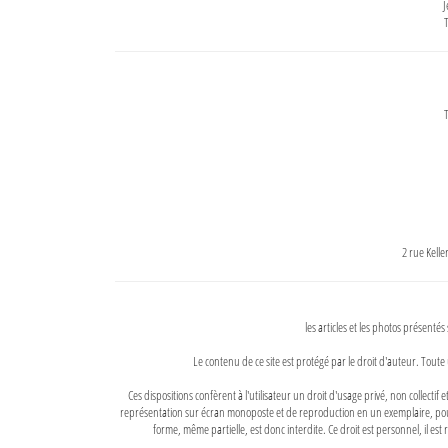
J
T
T
2 rue Kell
les articles et les photos présentés
Le contenu de ce site est protégé par le droit d'auteur. Toute 
Ces dispositions confèrent à l'utilisateur un droit d'usage privé, non collectif
représentation sur écran monoposte et de reproduction en un exemplaire, pour
forme, même partielle, est donc interdite. Ce droit est personnel, il est r