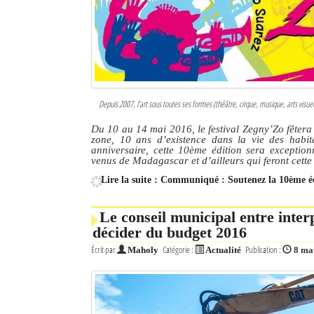
Sites touristiques
Diego Suarez Pratique
Adresses utiles
Depuis 2007, l’art sous toutes ses formes (théâtre, cirque, musique, arts vis
Vie pratique
Du 10 au 14 mai 2016, le festival Zegny’Zo fêtera
zone, 10 ans d’existence dans la vie des habit
Les Petites Annonces
anniversaire, cette 10ème édition sera exceptionn
venus de Madagascar et d’ailleurs qui feront cett
La Tribune de Diego en PDF
Lire la suite : Communiqué : Soutenez la 10ème éd
Mon compte
Le conseil municipal entre interp
décider du budget 2016
Contacts
Écrit par
Catégorie :
Publication :
Maholy
Actualité
8 ma
Se connecter
Identifiant