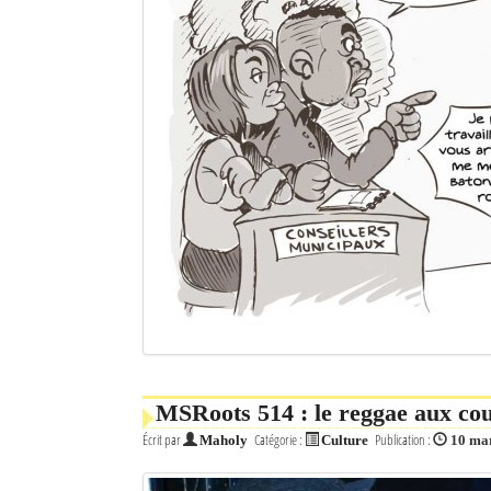
MSRoots 514 : le reggae aux co
Écrit par
Catégorie :
Publication :
Maholy
Culture
10 ma