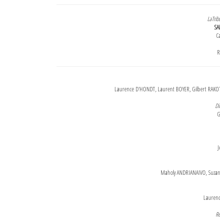
LaTrib
SA
Ca
R
Laurence D'HONDT, Laurent BOYER, Gilbert RAKOT
Di
G
J
Maholy ANDRIANAIVO, Suzanne
Lauren
Re