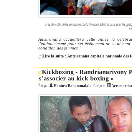
Près de 6 000 milles personnes sont attendues à Antsiranana pour les quel
in
Antsiranana accueillera cette année la célébra
l’enthousiasme pour cet événement ne se dément pa
condition des femmes ?
Lire la suite : Antsiranana capitale nationale des
Kickboxing - Randrianarivony P
s’associer au kick-boxing »
Écrit par
Catégorie :
Hanitra Rakotomalala
Arts martia