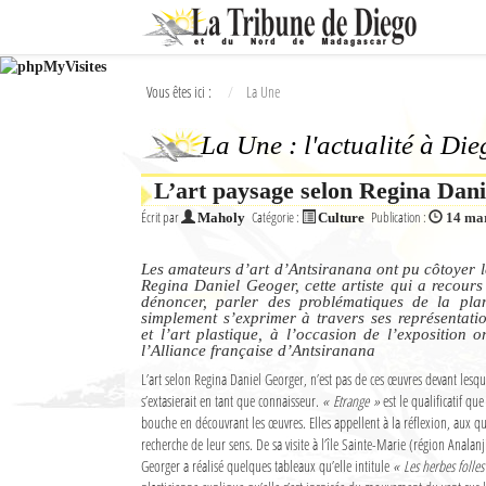
Ok
Vous êtes ici :
La Une
L'actualité à Diego Suarez
La Une : l'actualité à Di
La Une
L’art paysage selon Regina Dan
Actualités
Écrit par
Catégorie :
Publication :
Maholy
Culture
14 ma
Élections 2018
Les amateurs d’art d’Antsiranana ont pu côtoyer 
Société
Regina Daniel Geoger, cette artiste qui a recours
dénoncer, parler des problématiques de la pla
simplement s’exprimer à travers ses représentati
Editoriaux
et l’art plastique, à l’occasion de l’exposition 
l’Alliance française d’Antsiranana
Féminin
L’art selon Regina Daniel Georger, n’est pas de ces œuvres devant lesqu
s’extasierait en tant que connaisseur.
« Etrange »
est le qualificatif que
Sports
bouche en découvrant les œuvres. Elles appellent à la réflexion, aux qu
recherche de leur sens. De sa visite à l’île Sainte-Marie (région Analan
Santé
Georger a réalisé quelques tableaux qu’elle intitule
« Les herbes folles