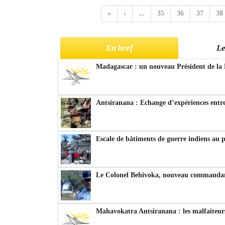
«
‹
...
35
36
37
38
En bref
Le
Madagascar : un nouveau Président de la 
Antsiranana : Echange d’expériences entre
Escale de bâtiments de guerre indiens au 
Le Colonel Behivoka, nouveau commandant
Mahavokatra Antsiranana : les malfaiteurs