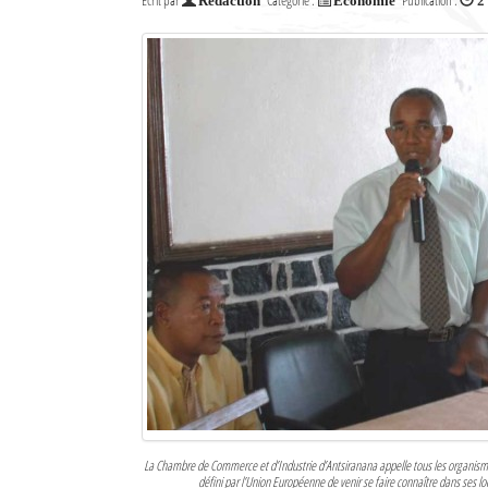
Écrit par
Catégorie :
Publication :
Rédaction
Economie
2
Culture
Economie
Brèves
Le Nord de Madagascar
Avions
Météo
Marées
Le Port
La Ville
L'actualité du tourisme
La Chambre de Commerce et d’Industrie d’Antsiranana appelle tous les organismes
Histoire
défini par l’Union Européenne de venir se faire connaître dans ses lo