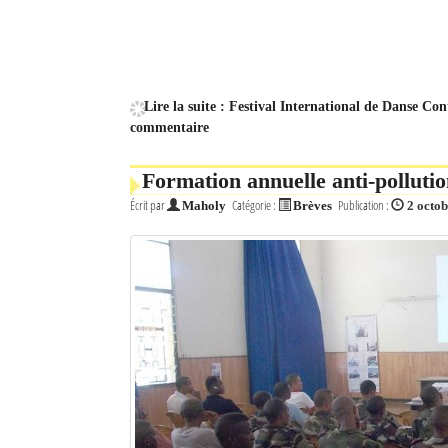
Mot de passe
Se souvenir de moi
Lire la suite : Festival International de Danse C
commentaire
Connexion
Formation annuelle anti-polluti
Identifiant oublié ?
Écrit par
Catégorie :
Publication :
Maholy
Brèves
2 octo
Mot de passe oublié ?