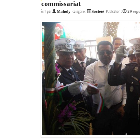
commissariat
Écrit par
Catégorie :
Publication :
Maholy
Société
29 sep