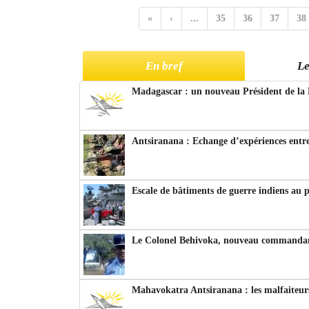
«
‹
...
35
36
37
38
En bref
Le
Madagascar : un nouveau Président de la 
Antsiranana : Echange d’expériences entre
Escale de bâtiments de guerre indiens au 
Le Colonel Behivoka, nouveau commandant
Mahavokatra Antsiranana : les malfaiteurs