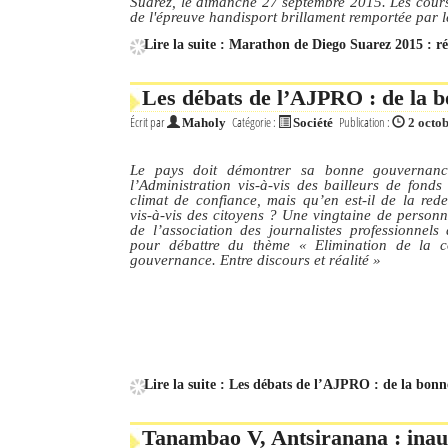
Suarez, le dimanche 27 septembre 2015. Les cours
de l'épreuve handisport brillament remportée par 
Lire la suite : Marathon de Diego Suarez 2015 : ré
Les débats de l’AJPRO : de la b
Écrit par
Catégorie :
Publication :
Maholy
Société
2 octo
Le pays doit démontrer sa bonne gouvernanc
l’Administration vis-à-vis des bailleurs de fonds
climat de confiance, mais qu’en est-il de la red
vis-à-vis des citoyens ? Une vingtaine de person
de l’association des journalistes professionnels
pour débattre du thème « Elimination de la c
gouvernance. Entre discours et réalité »
Lire la suite : Les débats de l’AJPRO : de la bon
Tanambao V, Antsiranana : ina