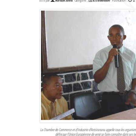
Écrit par
Catégorie :
Publication :
Rédaction
Economie
2
Culture
Economie
Brèves
Le Nord de Madagascar
Avions
Météo
Marées
Le Port
La Ville
L'actualité du tourisme
La Chambre de Commerce et d’Industrie d’Antsiranana appelle tous les organismes
Histoire
défini par l’Union Européenne de venir se faire connaître dans ses lo