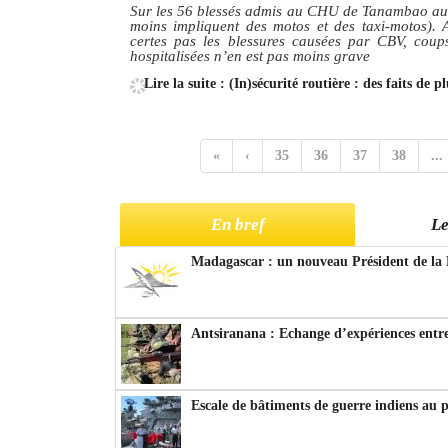
Sur les 56 blessés admis au CHU de Tanambao au moi
moins impliquent des motos et des taxi-motos). A
certes pas les blessures causées par CBV, coups
hospitalisées n’en est pas moins grave
Lire la suite : (In)sécurité routière : des faits de 
«
‹
35
36
37
38
...
En bref
Le
Madagascar : un nouveau Président de la 
Antsiranana : Echange d’expériences entre
Escale de bâtiments de guerre indiens au 