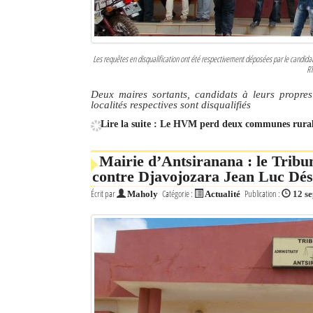
Les requêtes en disqualification ont été respectivement déposées par le candid
RT
Deux maires sortants, candidats à leurs propres
localités respectives sont disqualifiés
Lire la suite : Le HVM perd deux communes rural
Mairie d’Antsiranana : le Tribun
contre Djavojozara Jean Luc Dés
Écrit par
Catégorie :
Publication :
Maholy
Actualité
12 s