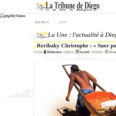
Ok
Vous êtes ici :
La Une
L'actualité à Diego Suarez
La Une : l'actualité à Di
La Une
Reribaky Christophe : « Suer po
Actualités
Écrit par
Catégorie :
Publication :
Rédaction
Société
23 s
Élections 2018
Société
Editoriaux
Féminin
Sports
Santé