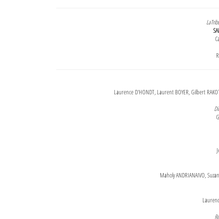
LaTrib
SA
Ca
R
Laurence D'HONDT, Laurent BOYER, Gilbert RAKOT
Di
G
J
Maholy ANDRIANAIVO, Suzanne
Lauren
Re