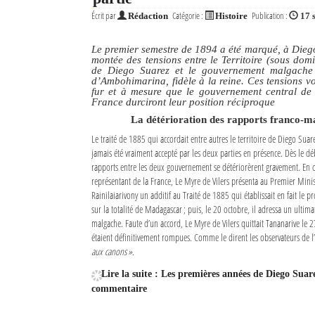
Écrit par
Catégorie :
Publication :
Rédaction
Histoire
17 
Le premier semestre de 1894 a été marqué, à Dieg
montée des tensions entre le Territoire (sous domi
de Diego Suarez et le gouvernement malgache 
d’Ambohimarina, fidèle à la reine. Ces tensions v
fur et à mesure que le gouvernement central de 
France durciront leur position réciproque
La détérioration des rapports franco-m
Le traité de 1885 qui accordait entre autres le territoire de Diego Suare
jamais été vraiment accepté par les deux parties en présence. Dès le d
rapports entre les deux gouvernement se détériorèrent gravement. En 
représentant de la France, Le Myre de Vilers présenta au Premier Mini
Rainilaiarivony un additif au Traité de 1885 qui établissait en fait le pr
sur la totalité de Madagascar ; puis, le 20 octobre, il adressa un ult
malgache. Faute d’un accord, Le Myre de Vilers quittait Tananarive le 2
étaient définitivement rompues. Comme le dirent les observateurs de 
aux canons ».
Lire la suite : Les premières années de Diego Suar
commentaire