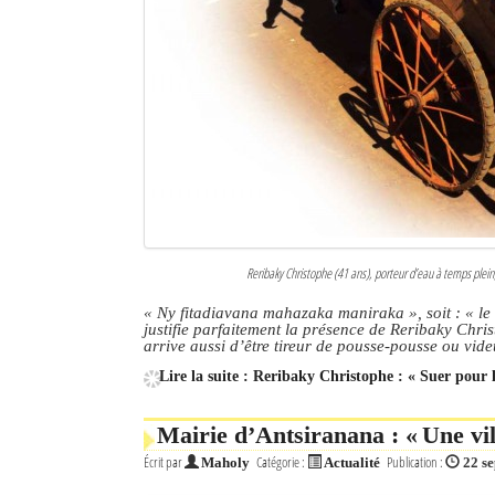
Culture
Economie
Brèves
Le Nord de Madagascar
Avions
Météo
Reribaky Christophe (41 ans), porteur d’eau à temps plein,
Marées
« Ny fitadiavana mahazaka maniraka », soit : « le
justifie parfaitement la présence de Reribaky Chris
arrive aussi d’être tireur de pousse-pousse ou vi
Le Port
Lire la suite : Reribaky Christophe : « Suer pour 
La Ville
Mairie d’Antsiranana : « Une vi
L'actualité du tourisme
Écrit par
Catégorie :
Publication :
Maholy
Actualité
22 s
Histoire