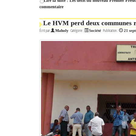
Lire la suite : Les défis du nouveau Premier Prés
commentaire
Le HVM perd deux communes rur
Écrit par
Catégorie :
Publication :
Maholy
Société
21 sep