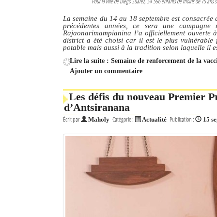
Pour la ville de Diego Suarez, 54 596 enfants de moins de 15 ans 
La semaine du 14 au 18 septembre est consacrée a
précédentes années, ce sera une campagne n
Rajaonarimampianina l’a officiellement ouverte 
district a été choisi car il est le plus vulnérabl
potable mais aussi à la tradition selon laquelle il e
Lire la suite : Semaine de renforcement de la vacc
Ajouter un commentaire
Les défis du nouveau Premier Pr
d’Antsiranana
Écrit par
Catégorie :
Publication :
Maholy
Actualité
15 s