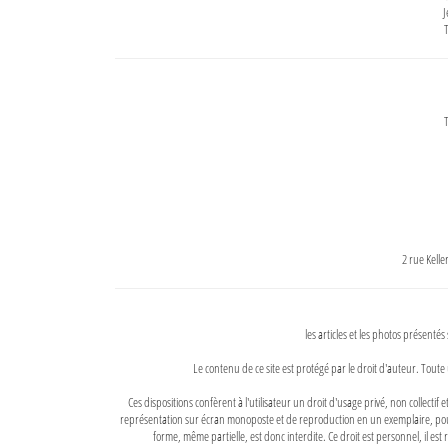
J
T
T
2 rue Kell
les articles et les photos présentés
Le contenu de ce site est protégé par le droit d'auteur. Toute 
Ces dispositions confèrent à l'utilisateur un droit d'usage privé, non collectif
représentation sur écran monoposte et de reproduction en un exemplaire, pour
forme, même partielle, est donc interdite. Ce droit est personnel, il est r