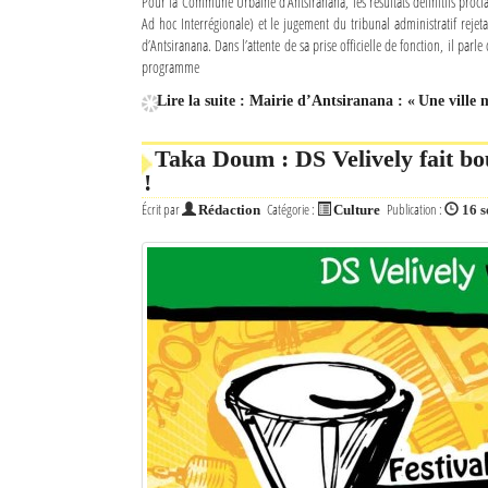
Pour la Commune Urbaine d’Antsiranana, les résultats définitifs procl
Ad hoc Interrégionale) et le jugement du tribunal administratif rejet
Mot de passe
d’Antsiranana. Dans l’attente de sa prise officielle de fonction, il parl
programme
Lire la suite : Mairie d’Antsiranana : « Une ville
Se souvenir de moi
Taka Doum : DS Velively fait bo
Connexion
!
Identifiant oublié ?
Écrit par
Catégorie :
Publication :
Rédaction
Culture
16 
Mot de passe oublié ?