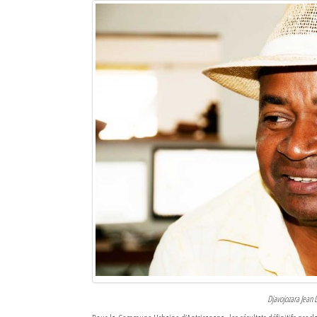
Sites touristiques
Diego Suarez Pratique
Adresses utiles
Vie pratique
Les Petites Annonces
La Tribune de Diego en PDF
Mon compte
Contacts
Se connecter
Identifiant
Djavojozara Jean 