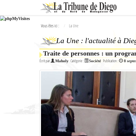
Ok
Vous êtes ici :
La Une
L'actualité à Diego Suarez
La Une : l'actualité à Di
La Une
Traite de personnes : un progra
Actualités
Écrit par
Catégorie :
Publication :
Maholy
Société
8 sept
Élections 2018
Société
Editoriaux
Féminin
Sports
Santé