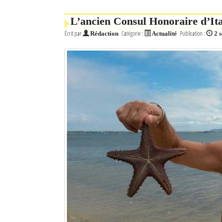
Mot de passe
L’ancien Consul Honoraire d’Ita
Écrit par
Catégorie :
Publication :
Rédaction
Actualité
2 
Se souvenir de moi
Connexion
Identifiant oublié ?
Mot de passe oublié ?