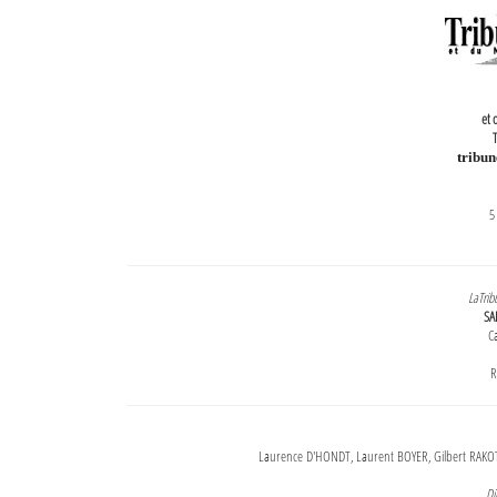
et 
T
tribu
5
LaTrib
SA
Ca
R
Laurence D'HONDT, Laurent BOYER, Gilbert RAKOT
Di