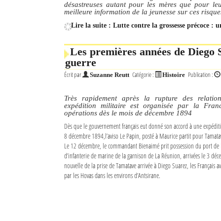
désastreuses autant pour les mères que pour leu
meilleure information de la jeunesse sur ces risque
Lire la suite : Lutte contre la grossesse précoce : 
Les premières années de Diego S
guerre
Écrit par
Catégorie :
Publication :
Suzanne Reutt
Histoire
Très rapidement après la rupture des relatio
expédition militaire est organisée par la Fr
opérations dès le mois de décembre 1894
Dès que le gouvernement français eut donné son accord à une expéditi
8 décembre 1894,l’aviso Le Papin, posté à Maurice partit pour Tamatav
Le 12 décembre, le commandant Bienaimé prit possession du port de l
d’infanterie de marine de la garnison de La Réunion, arrivées le 3 déce
nouvelle de la prise de Tamatave arrivée à Diego Suarez, les Français a
par les Hovas dans les environs d’Antsirane.