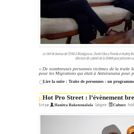
Culture
Economie
Brèves
Le Nord de Madagascar
Le chef de bureau de l’OIM à Madagascar, Daniel Silva y Poveda et Audrey Ram
directeur de cabinet de la DIANA pour présenter aux
Avions
« De nombreuses personnes victimes de la traite l
Météo
pour les Migrations qui était à Antsiranana pour 
Lire la suite : Traite de personnes : un programme
Marées
Le Port
Hot Pro Street : l’évènement br
Écrit par
Catégorie :
Publi
Hanitra Rakotomalala
Culture
La Ville
L'actualité du tourisme
Histoire