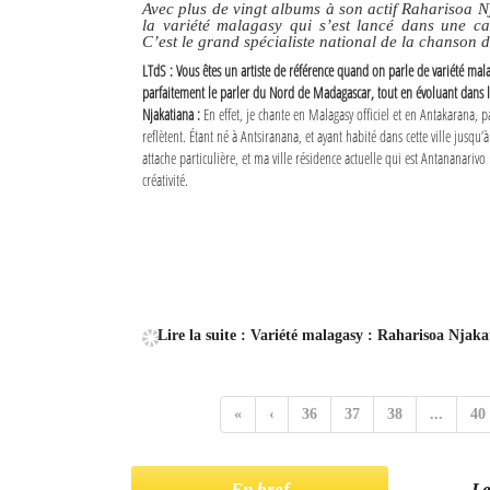
Avec plus de vingt albums à son actif Raharisoa N
la variété malagasy qui s’est lancé dans une ca
C’est le grand spécialiste national de la chanson 
LTdS : Vous êtes un artiste de référence quand on parle de variété mala
parfaitement le parler du Nord de Madagascar, tout en évoluant dans la 
Njakatiana :
En effet, je chante en Malagasy officiel et en Antakarana, 
reflètent. Étant né à Antsiranana, et ayant habité dans cette ville jusqu’à
attache particulière, et ma ville résidence actuelle qui est Antananarivo
créativité.
Lire la suite : Variété malagasy : Raharisoa Njaka
«
‹
36
37
38
...
40
En bref
Le