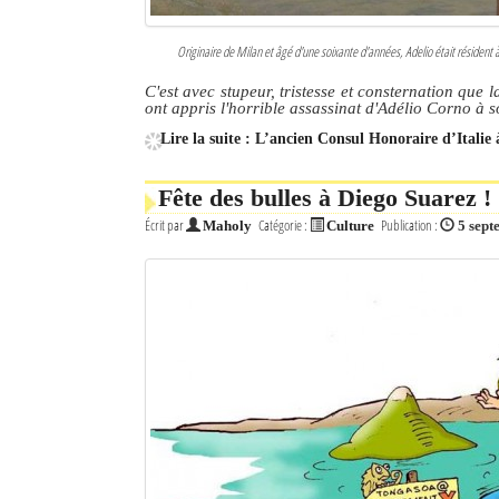
Originaire de Milan et âgé d'une soixante d'années, Adelio était résident
C'est avec stupeur, tristesse et consternation qu
ont appris l'horrible assassinat d'Adélio Corno à 
Lire la suite : L’ancien Consul Honoraire d’Italie 
Fête des bulles à Diego Suarez !
Écrit par
Catégorie :
Publication :
Maholy
Culture
5 sep