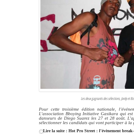
Sites touristiques
Diego Suarez Pratique
Adresses utiles
Vie pratique
Les Petites Annonces
La Tribune de Diego en PDF
Mon compte
Les deux gagnants des sélections, Jordy et Bob
Contacts
Pour cette troisième édition nationale, l’évé
L’association Bboying Initiative Gasikara qui est
Se connecter
danseurs de Diego Suarez les 27 et 28 août. L’a
sélectionner les candidats qui vont participer à l
Identifiant
Lire la suite : Hot Pro Street : l’évènement break