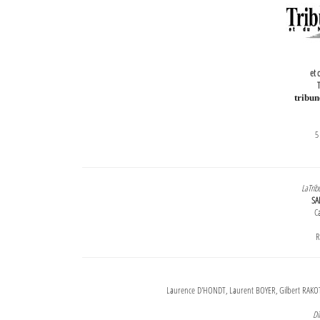
et 
T
tribu
5
LaTrib
SA
Ca
R
Laurence D'HONDT, Laurent BOYER, Gilbert RAKOT
Di